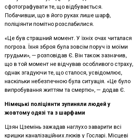
сфотографувати те, що відбувається.
Побачивши, що в його руках лише шарф,
поліціянти помітно розслабилися.
«Це був страшний момент. У їхніх очах читалася
погроза. Їхня зброя була зовсім поруч із моїми
грудьми», — розповідав Є. Він також зазначив,
що в той момент не відчував особливого страху,
однак згадуючи те, що сталося, усвідомлює,
наскільки небезпечною була ситуація. «Це було
випробування життям та смертю», — додав Є.
Німецькі поліціянти зупиняли людей у
жовтому одязі та з шарфами
Цзян Цземінь зажадав наглухо заварити всі
кришки каналізаційних люків у Госларі. Місцеві