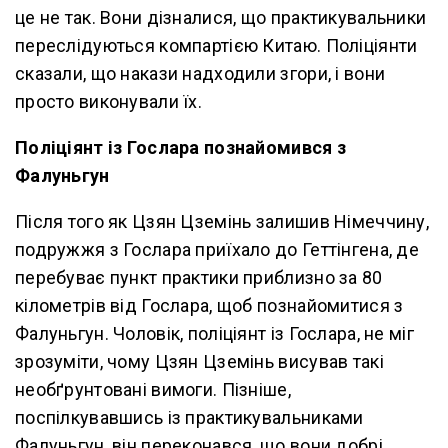
це не так. Вони дізналися, що практикувальники
переслідуються компартією Китаю. Поліціянти
сказали, що накази надходили згори, і вони
просто виконували їх.
Поліціянт із Гослара познайомився з
Фалуньгун
Після того як Цзян Цземінь залишив Німеччину,
подружжя з Гослара приїхало до Геттінгена, де
перебуває пункт практики приблизно за 80
кілометрів від Гослара, щоб познайомитися з
Фалуньгун. Чоловік, поліціянт із Гослара, не міг
зрозуміти, чому Цзян Цземінь висував такі
необґрунтовані вимоги. Пізніше,
поспілкувавшись із практикувальниками
Фалуньгун, він переконався, що вони добрі