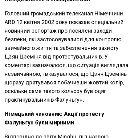
Головний громадський телеканал Німеччини
ARD 12 квітня 2002 року показав спеціальний
новинний репортаж про посилені заходи
безпеки, які застосовувалися для контролю
звичайного життя та забезпечення захисту
Цзян Цземіня від протестувальників. У
коментарі зазначалося, що ситуація виглядала
незвичайною, і вказувалося, що Цзян Цземінь
щоразу дратувався побачивши жовтий колір,
оскільки саме такого кольору був одяг
практикувальників Фалуньгун.
Німецький чиновник: Акції протесту
Фалуньгун були мирними
Відповідно до звіту Minghui під назвою