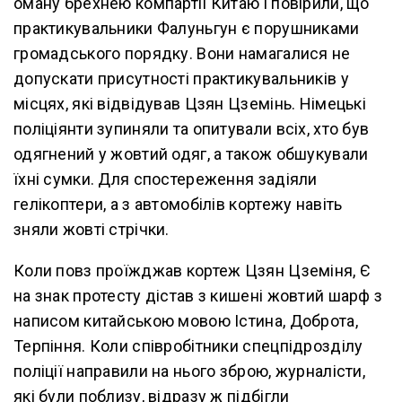
оману брехнею компартії Китаю і повірили, що
практикувальники Фалуньгун є порушниками
громадського порядку. Вони намагалися не
допускати присутності практикувальників у
місцях, які відвідував Цзян Цземінь. Німецькі
поліціянти зупиняли та опитували всіх, хто був
одягнений у жовтий одяг, а також обшукували
їхні сумки. Для спостереження задіяли
гелікоптери, а з автомобілів кортежу навіть
зняли жовті стрічки.
Коли повз проїжджав кортеж Цзян Цземіня, Є
на знак протесту дістав з кишені жовтий шарф з
написом китайською мовою Істина, Доброта,
Терпіння. Коли співробітники спецпідрозділу
поліції направили на нього зброю, журналісти,
які були поблизу, відразу ж підбігли