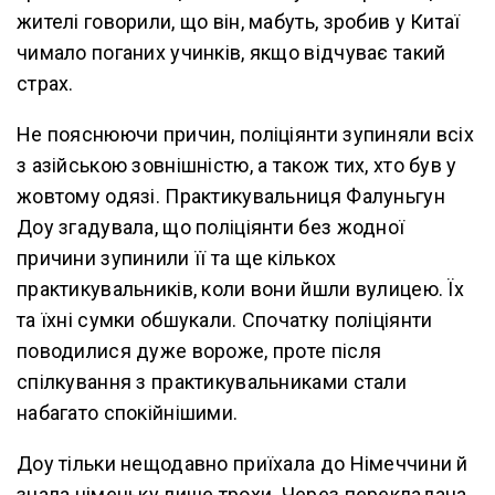
жителі говорили, що він, мабуть, зробив у Китаї
чимало поганих учинків, якщо відчуває такий
страх.
Не пояснюючи причин, поліціянти зупиняли всіх
з азійською зовнішністю, а також тих, хто був у
жовтому одязі. Практикувальниця Фалуньгун
Доу згадувала, що поліціянти без жодної
причини зупинили її та ще кількох
практикувальників, коли вони йшли вулицею. Їх
та їхні сумки обшукали. Спочатку поліціянти
поводилися дуже вороже, проте після
спілкування з практикувальниками стали
набагато спокійнішими.
Доу тільки нещодавно приїхала до Німеччини й
знала німецьку лише трохи. Через перекладача