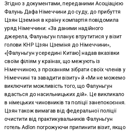
Згідно з документами, переданими Асоціацією
Фалунь Дафа Німеччини до суду, до прибуття
Цзян Цземіня в країну компартія повідомила
уряд Німеччини: «За даними надійного
джерела, Фалуньгун планує втрутитися у візит
голови КНР Цзян Цземіня до Німеччини»,
«[Фалуньгун усередині Китаю] надав вказівки
своїм філіям у країнах, що межують із
Німеччиною, з проханням зібрати своїх членів у
Німеччині та завадити візиту» й «Ми не можемо
виключити можливість того, що Фалуньгун
вдасться до насильницьких дій». Це викликало
в німецьких чиновників та поліції занепокоєння.
Цзян також вимагав від федеральної поліції
очистити від практикувальників Фалуньгун
готель Adlon погрожуючи припинити візит, якщо