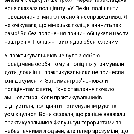
вона сказала поліціянту: «У Пекіні поліціянти
поводилися зі мною погано й несправедливо. Я
не очікувала, що німецька поліція вчинить так
само! Ви без пояснення причин обшукали нас та
наші речі». Поліціянт виглядав збентеженим.
У практикувальників не було з собою
посвідчень особи, тому в поліції їх утримували
доти, доки інші практикувальники не принесли
їхні документи. Затримані роз'яснювали
поліціянтам факти, і їхнє ставлення почало
змінюватися. Коли практикувальників
відпустили, поліціянти потиснули їм руки та
усміхнулися. Вони сказали, що раніше вважали
практикувальників Фалуньгун терористами та
небезпечними людьми, але тепер зрозуміли, що