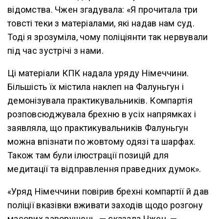
відомства. Чжен згадувала: «Я прочитала три
товсті теки з матеріалами, які надав нам суд.
Тоді я зрозуміла, чому поліціянти так нервували
під час зустрічі з нами.
Ці матеріали КПК надала уряду Німеччини.
Більшість їх містила наклеп на Фалуньгун і
демонізувала практикувальників. Компартія
розповсюджувала брехню в усіх напрямках і
заявляла, що практикувальників Фалуньгун
можна впізнати по жовтому одязі та шарфах.
Також там були ілюстрації позицій для
медитації та відправлення праведних думок».
«Уряд Німеччини повірив брехні компартії й дав
поліції вказівки вживати заходів щодо розгону
масових заворушень, — сказала Чжен. —