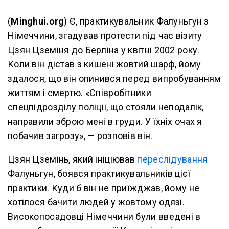
(
Minghui.org
) Є, практикувальник
Фалуньгун
з
Німеччини, згадував протести під час візиту
Цзян Цземіня до Берліна у квітні 2002 року.
Коли він дістав з кишені жовтий шарф, йому
здалося, що він опинився перед випробуванням
життям і смертю. «Співробітники
спецпідрозділу поліції, що стояли неподалік,
направили зброю мені в груди. У їхніх очах я
побачив загрозу», — розповів він.
Цзян Цземінь, який ініціював
переслідування
Фалуньгун, боявся практикувальників цієї
практики. Куди б він не приїжджав, йому не
хотілося бачити людей у жовтому одязі.
Високопосадовці Німеччини були введені в