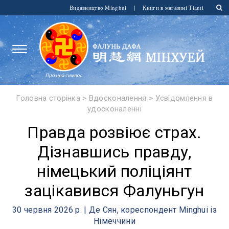
Видавництво Minghui
|
Книги в магазині Tianti
Головна сторінка
>
Вдосконалення
>
Усвідомлення в
удосконаленні
Правда розвіює страх.
Дізнавшись правду,
німецький поліціянт
зацікавився Фалуньгун
30 червня 2026 р. | Де Сян, кореспондент Minghui із
Німеччини