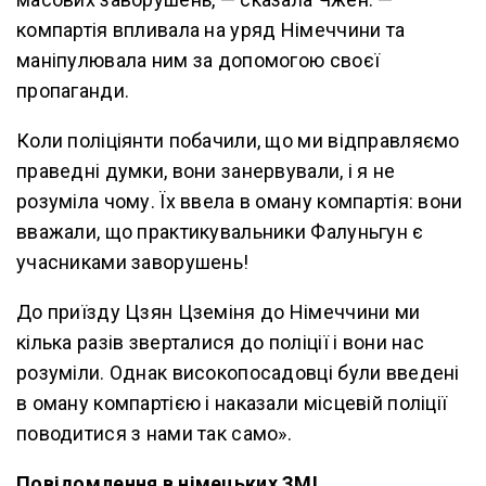
компартія впливала на уряд Німеччини та
маніпулювала ним за допомогою своєї
пропаганди.
Коли поліціянти побачили, що ми відправляємо
праведні думки, вони занервували, і я не
розуміла чому. Їх ввела в оману компартія: вони
вважали, що практикувальники Фалуньгун є
учасниками заворушень!
До приїзду Цзян Цземіня до Німеччини ми
кілька разів зверталися до поліції і вони нас
розуміли. Однак високопосадовці були введені
в оману компартією і наказали місцевій поліції
поводитися з нами так само».
Повідомлення в німецьких ЗМІ