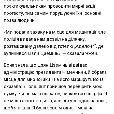
практикувальникам проводити мирні акції
протесту, тим самим порушуючи їхні основні
права людини.
«Ми подали заявку на місце для медитації, але
поліція видала нам дозвіл на ділянку,
розташовану далеко від готелю „Аделонг“, де
зупинився Цзян Цземінь», — сказала Чжен.
Вона знала, що Цзян Цземінь відвідає
адміністрацію президента Німеччини, й обрала
місце для мирної акції на його маршруті. Вона
сказала: «Поліціянт прийшов перевірити мою
сумку: чи не маю плакатів, чи жовтого шарфа. Я
не мала нічого з цього, але він усе одно наполіг,
щоб я пішла. Я була зовсім одна, і мені не