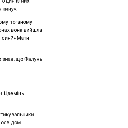
. Один із них
 кину».
кому поганому
 очах вона вийшла
й син?» Мати
о знав, що Фалунь
ян Цземінь
актикувальники
досвідом.