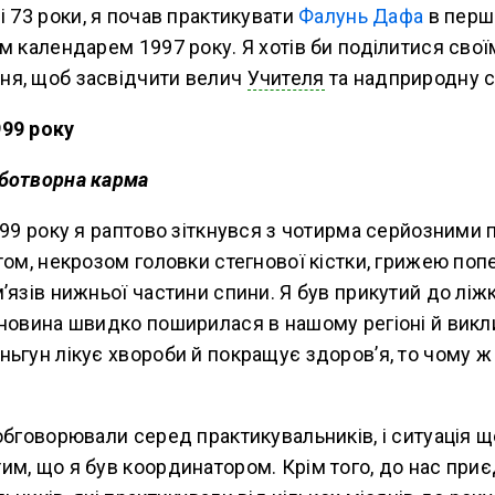
і 73 роки, я почав практикувати
Фалунь Дафа
в перш
м календарем 1997 року. Я хотів би поділитися сво
я, щоб засвідчити велич
Учителя
та надприродну с
99 року
ботворна карма
999 року я раптово зіткнувся з чотирма серйозними
том, некрозом головки стегнової кістки, грижею по
’язів нижньої частини спини. Я був прикутий до ліжк
 новина швидко поширилася в нашому регіоні й викл
ьгун лікує хвороби й покращує здоров’я, то чому ж
обговорювали серед практикувальників, і ситуація щ
м, що я був координатором. Крім того, до нас при