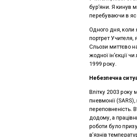
бур’яни. Я кинув м
перебуваючи в ясн
Одного дня, коли 
портрет Учителя, 
Сльози миттєво на
жодної ін’єкції ч
1999 року.
Небезпечна ситуа
Влітку 2003 року 
пневмонії (SARS),
переповненість. В
додому, а працівн
роботи було призу
в’язнів температур