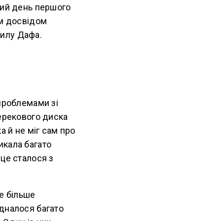
ий день першого
їм досвідом
илу Дафа.
 проблемами зі
перекового диска
а й не міг сам про
икала багато
 це сталося з
е більше
єдналося багато