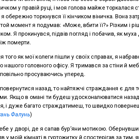
іничком у правій руці, і моя голова майже торкалася с
і я обережно торкнувся її кінчиком віничка. Вона за
 той момент я подумав: «Може, вбити її?» Різким і р
ком. Я прокинувся, підвів погляд і побачив, як муха
іж померти.
ля того як мої колеги пішли у своїх справах, я набра
о нашого головного офісу. Я тримався за стіни й меб
повільно просуваючись уперед.
повернутися назад, то найтяжчі страждання є для 
ми. Якщо в омані ти будеш удосконалюватися назад
я, і дуже багато страждатимеш, то швидко поверне
ань Фалунь
)
ебе у дворі, де я сапав бур’яни мотикою. Обернувши
яв у моїй кімнаті в гуртожитку й спостерігав за тим,