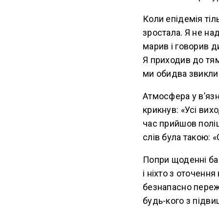
Коли епідемія тіл
зростала. Я не на
марив і говорив д
Я приходив до тям
ми обидва звикли д
Атмосфера у в’язн
крикнув: «Усі вих
час прийшов поліц
слів була такою: 
Попри щоденні баг
і ніхто з оточенн
безнапасно переж
будь-кого з підви