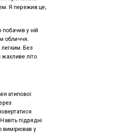
лем. Я пережив це,
то побачив у ній
ом обличчя.
 легким. Без
й жахливе літо
мія атипової
через
 повертатися
Навіть підрядні
о вимірював у