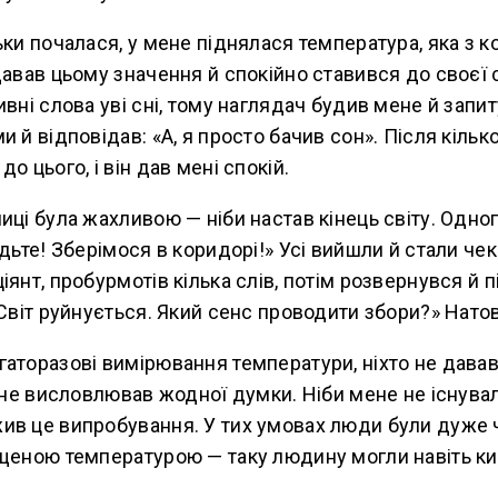
ьки почалася, у мене піднялася температура, яка з
давав цьому значення й спокійно ставився до своєї с
ивні слова уві сні, тому наглядач будив мене й запит
и й відповідав: «А, я просто бачив сон». Після кільк
о цього, і він дав мені спокій.
иці була жахливою — ніби настав кінець світу. Одног
одьте! Зберімося в коридорі!» Усі вийшли й стали че
іянт, пробурмотів кілька слів, потім розвернувся й п
«Світ руйнується. Який сенс проводити збори?» Нато
аторазові вимірювання температури, ніхто не давав
я не висловлював жодної думки. Ніби мене не існувал
ив це випробування. У тих умовах люди були дуже
щеною температурою — таку людину могли навіть кин