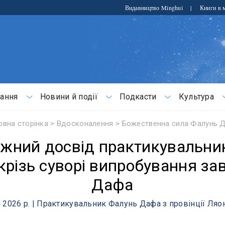
Видавництво Minghui
|
Книги в м
ання
Новини й події
Подкасти
Культура
овна сторінка
>
Вдосконалення
>
Божественна сила Фалунь 
жний досвід практикувальник
різь суворі випробування за
Дафа
я 2026 р. | Практикувальник Фалунь Дафа з провінції Ляон