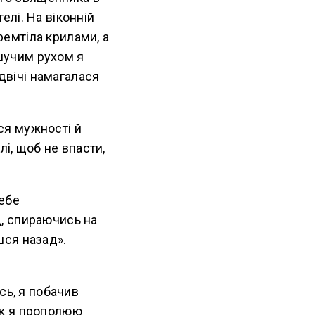
телі. На віконній
тремтіла крилами, а
ішучим рухом я
 двічі намагалася
вся мужності й
лі, щоб не впасти,
тебе
, спираючись на
шся назад».
сь, я побачив
 як я прополюю