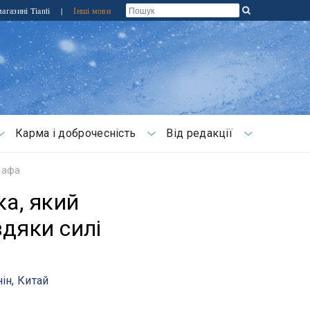
агазині Tianti
|
Інші мови
Карма і доброчесність
Від редакції
Дафа
а, який
вдяки силі
ін, Китай