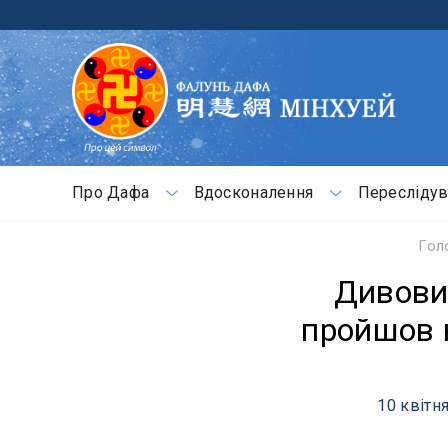
Про Дафа
Вдосконалення
Переслідув
Гол
Дивови
пройшов к
10 квітн