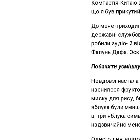
Компартія Китаю в
що я був прикутий
До мене приходили
державні службовц
робили аудіо- й в
Фалунь Дафа. Оскіл
Побачити усмішку
Невдовзі настала о
наснилося фруктов
миску для рису, б
яблука були менши
ці три яблука сим
надзвичайно мене
Одного дня, відпо