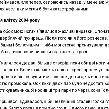
реймався, але тепер, озираючись назад, у мене аж м
ля наслідки могли б бути катастрофічними.
я влітку 2004 року
на обох моїх ногах з’явилися жахливі виразки. Споча
верблячий пухирець. Після того як я його розчесав, 
ибшим і болючішим — ніби мої стегна пронизували д
 біль, очищаючи виразки від гною та крові.
з’являлося дедалі більше отворів, поки обидві ноги 
в решето. Велика кількість гною та крові просочува
прав її й вішав сушитися, але ще до того, як вона вис
істю промокала. Оскільки двох пар було недостатньо
тикувальника. Я носив ці три пари по черзі, хоча їх 
огіршився: здавалося, ніби незліченні сталеві голки 
вши багато крові, я помітно схуд. Одного ранку я вст