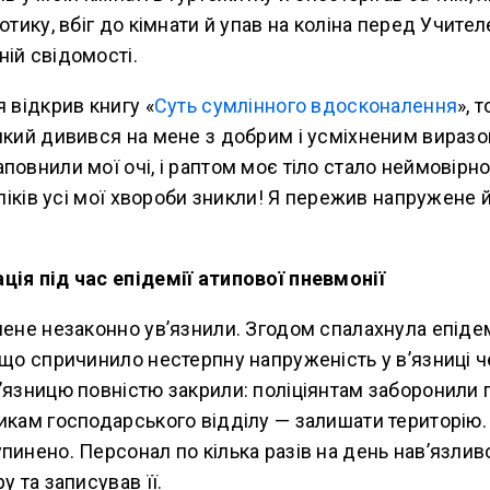
отику, вбіг до кімнати й упав на коліна перед Учите
ій свідомості.
я відкрив книгу «
Суть сумлінного вдосконалення
», 
який дивився на мене з добрим і усміхненим вираз
повнили мої очі, і раптом моє тіло стало неймовірно
и ліків усі мої хвороби зникли! Я пережив напружене 
ція під час епідемії атипової пневмонії
мене незаконно ув’язнили. Згодом спалахнула епіде
 що спричинило нестерпну напруженість у в’язниці 
’язницю повністю закрили: поліціянтам заборонили
икам господарського відділу — залишати територію. 
пинено. Персонал по кілька разів на день нав’язлив
у та записував її.