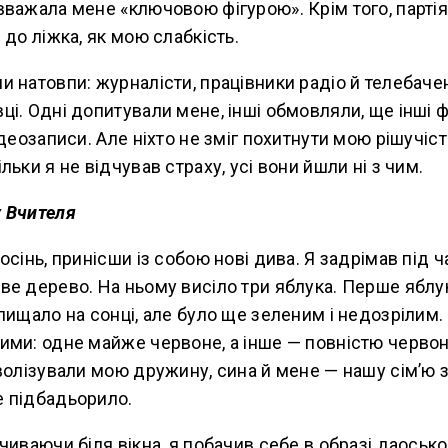
важала мене «ключовою фігурою». Крім того, партія
 до ліжка, як мою слабкість.
 натовпи: журналісти, працівники радіо й телебачен
і. Одні допитували мене, інші обмовляли, ще інші 
ідеозаписи. Але ніхто не зміг похитнути мою рішучіс
ьки я не відчував страху, усі вони йшли ні з чим.
 Вчителя
сінь, принісши із собою нові дива. Я задрімав під ча
е дерево. На ньому висіло три яблука. Перше яблук
лищало на сонці, але було ще зеленим і недозрілим.
ми: одне майже червоне, а інше — повністю червоне
волізували мою дружину, сина й мене — нашу сім’ю з
 підбадьорило.
чиваючи біля вікна, я побачив себе в образі даоськ