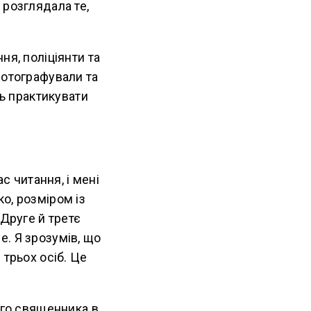
 розглядала те,
ня, поліціянти та
фотографували та
ть практикувати
с читання, і мені
о, розміром із
 Друге й третє
. Я зрозумів, що
 трьох осіб. Це
ого священника в