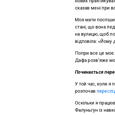
нових практикуваль
сказав мені при в
Моя мати поспішил
стані, що вона ле
на вулицю, щоб по
відповіла: «Йому 
Попри все це моє 
Дафа розв'яже мо
Починається пере
У той час, коли я
розпочав
переслі
Оскільки я працюв
Фалуньгун із навк