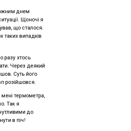
 кожним днем
итуації. Щоночі я
ував, що сталося.
ох таких випадків
о разу хтось
кати. Через деякий
ішов. Суть його
вп розійшовся.
 мені термометра,
о. Так я
 чутливими до
ути в піч!