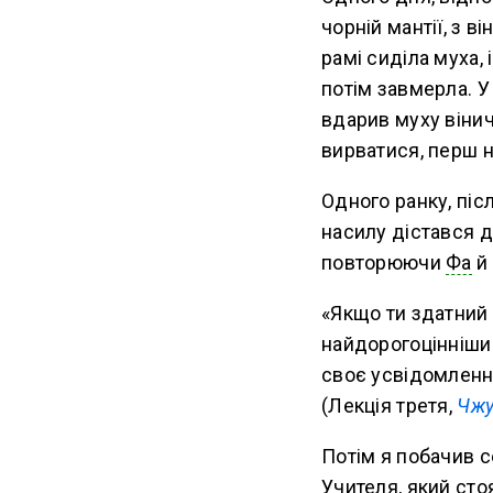
чорній мантії, з в
рамі сиділа муха, 
потім завмерла. У
вдарив муху вінич
вирватися, перш н
Одного ранку, піс
насилу дістався д
повторюючи
Фа
й 
«Якщо ти здатний 
найдорогоцінніши
своє усвідомленн
(Лекція третя,
Чжу
Потім я побачив с
Учителя, який сто