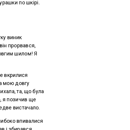
урашки по шкірі.
тку виник
він прорвався,
овгим шилом! Я
не вкрилися
ла мою довгу
ихала, та, що була
, я позичив ще
ледве вистачало.
глибоко впивалися
ав і збирався