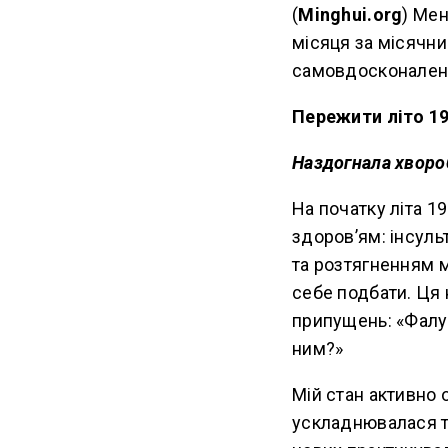
(
Minghui.org
) Мен
місяця за місячни
самовдосконаленн
Пережити літо 19
Наздогнала хворо
На початку літа 1
здоров’ям: інсуль
та розтягненням м
себе подбати. Ця
припущень: «Фалун
ним?»
Мій стан активно 
ускладнювалася ти