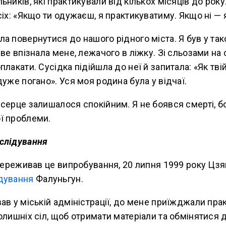
ників, які практикували від кількох місяців до року
сіх: «Якщо ти одужаєш, я практикуватиму. Якщо ні — я
а повернутися до нашого рідного міста. Я був у та
две впізнала мене, лежачого в ліжку. Зі сльозами на
плакати. Сусідка підійшла до неї й запитала: «Як тві
дуже погано». Уся моя родина була у відчаї.
серце залишалося спокійним. Я не боявся смерті, б
ї проблеми.
слідування
 переживав це випробування, 20 липня 1999 року Цз
дування
Фалуньгун.
ав у міській адміністрації, до мене приїжджали пр
олишніх сіл, щоб отримати матеріали та обмінятися 