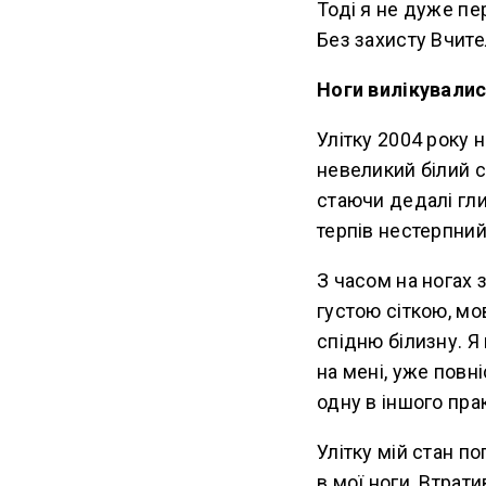
Тоді я не дуже пе
Без захисту Вчите
Ноги вилікувалис
Улітку 2004 року 
невеликий білий с
стаючи дедалі гл
терпів нестерпний
З часом на ногах 
густою сіткою, мо
спідню білизну. Я 
на мені, уже повн
одну в іншого прак
Улітку мій стан п
в мої ноги. Втрати