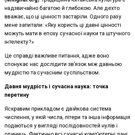
надзвичайно багатою й глибокою. Але дехто
вважає, що ці цінності застаріли. Одного разу
мене запитали: «Яку користь ці давні цінності
можуть мати в епоху сучасної науки та штучного
інтелекту?»
Це справді важливе питання, адже воно
спонукає нас дослідити зв’язок між давньою
мудрістю та сучасним суспільством.
Давня мудрість і сучасна наука: точка
перетину
Яскравим прикладом є двійкова система
числення, у якій числа, літери та інша інформація
подаються у вигляді послідовностей нулів і
одиниць. Фактично всі сучасні комп’ютерні дані