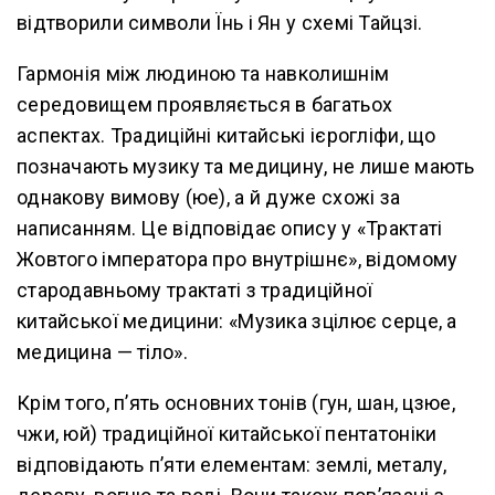
відтворили символи Їнь і Ян у схемі Тайцзі.
Гармонія між людиною та навколишнім
середовищем проявляється в багатьох
аспектах. Традиційні китайські ієрогліфи, що
позначають музику та медицину, не лише мають
однакову вимову (юе), а й дуже схожі за
написанням. Це відповідає опису у «Трактаті
Жовтого імператора про внутрішнє», відомому
стародавньому трактаті з традиційної
китайської медицини: «Музика зцілює серце, а
медицина — тіло».
Крім того, п’ять основних тонів (гун, шан, цзюе,
чжи, юй) традиційної китайської пентатоніки
відповідають п’яти елементам: землі, металу,