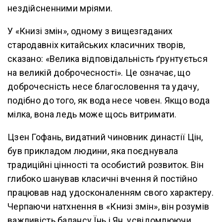
нездійсненними мріями.
У «Книзі змін», одному з вищезгаданих
стародавніх китайських класичних творів,
сказано: «Велика відповідальність ґрунтується
на великій доброчесності». Це означає, що
доброчесність несе благословення та удачу,
подібно до того, як вода несе човен. Якщо вода
мілка, вона ледь може щось витримати.
Цзен Гофань, видатний чиновник династії Цін,
був прикладом людини, яка поєднувала
традиційні цінності та особистий розвиток. Він
глибоко шанував класичні вчення й постійно
працював над удосконаленням свого характеру.
Черпаючи натхнення в «Книзі змін», він розумів
важливість балансу Їнь і Ян, усвідомлюючи