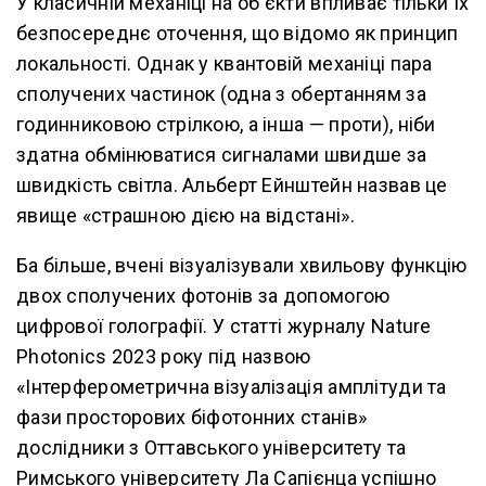
У класичній механіці на об'єкти впливає тільки їх
безпосереднє оточення, що відомо як принцип
локальності. Однак у квантовій механіці пара
сполучених частинок (одна з обертанням за
годинниковою стрілкою, а інша — проти), ніби
здатна обмінюватися сигналами швидше за
швидкість світла. Альберт Ейнштейн назвав це
явище «страшною дією на відстані».
Ба більше, вчені візуалізували хвильову функцію
двох сполучених фотонів за допомогою
цифрової голографії. У статті журналу Nature
Photonics 2023 року під назвою
«Інтерферометрична візуалізація амплітуди та
фази просторових біфотонних станів»
дослідники з Оттавського університету та
Римського університету Ла Сапієнца успішно