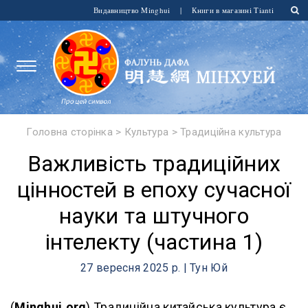
Видавництво Minghui
|
Книги в магазині Tianti
Головна сторінка
>
Культура
>
Традиційна культура
Важливість традиційних
цінностей в епоху сучасної
науки та штучного
інтелекту (частина 1)
27 вересня 2025 р. | Тун Юй
(
Minghui.org
) Традиційна китайська культура є