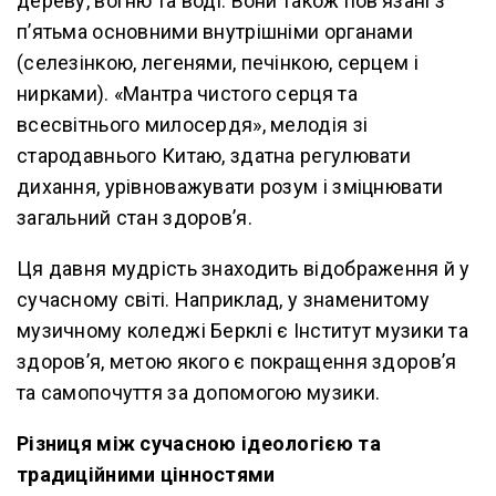
дереву, вогню та воді. Вони також пов’язані з
п’ятьма основними внутрішніми органами
(селезінкою, легенями, печінкою, серцем і
нирками). «Мантра чистого серця та
всесвітнього милосердя», мелодія зі
стародавнього Китаю, здатна регулювати
дихання, урівноважувати розум і зміцнювати
загальний стан здоров’я.
Ця давня мудрість знаходить відображення й у
сучасному світі. Наприклад, у знаменитому
музичному коледжі Берклі є Інститут музики та
здоров’я, метою якого є покращення здоров’я
та самопочуття за допомогою музики.
Різниця між сучасною ідеологією та
традиційними цінностями