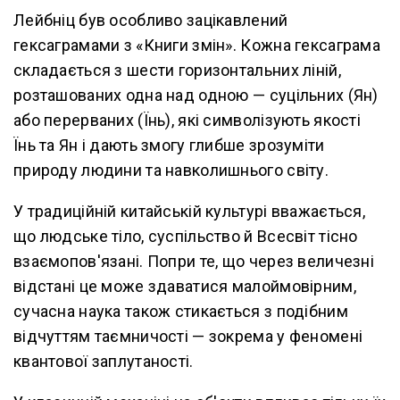
Лейбніц був особливо зацікавлений
гексаграмами з «Книги змін». Кожна гексаграма
складається з шести горизонтальних ліній,
розташованих одна над одною — суцільних (Ян)
або перерваних (Їнь), які символізують якості
Їнь та Ян і дають змогу глибше зрозуміти
природу людини та навколишнього світу.
У традиційній китайській культурі вважається,
що людське тіло, суспільство й Всесвіт тісно
взаємопов'язані. Попри те, що через величезні
відстані це може здаватися малоймовірним,
сучасна наука також стикається з подібним
відчуттям таємничості — зокрема у феномені
квантової заплутаності.