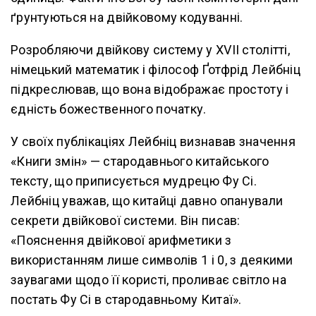
ґрунтуються на двійковому кодуванні.
Розробляючи двійкову систему у XVII столітті,
німецький математик і філософ Ґотфрід Лейбніц
підкреслював, що вона відображає простоту і
єдність божественного початку.
У своїх публікаціях Лейбніц визнавав значення
«Книги змін» — стародавнього китайського
тексту, що приписується мудрецю Фу Сі.
Лейбніц уважав, що китайці давно опанували
секрети двійкової системи. Він писав:
«Пояснення двійкової арифметики з
використанням лише символів 1 і 0, з деякими
заувагами щодо її користі, проливає світло на
постать Фу Сі в стародавньому Китаї».