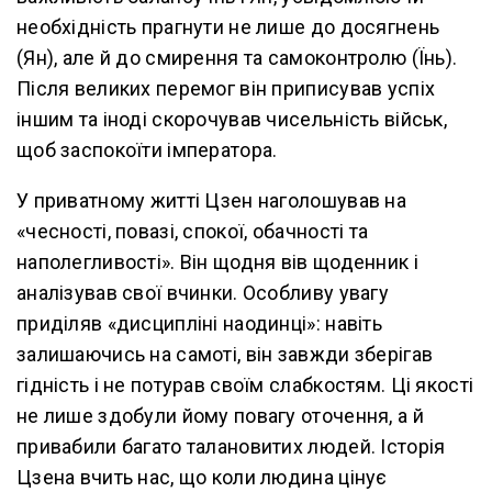
необхідність прагнути не лише до досягнень
(Ян), але й до смирення та самоконтролю (Їнь).
Після великих перемог він приписував успіх
іншим та іноді скорочував чисельність військ,
щоб заспокоїти імператора.
У приватному житті Цзен наголошував на
«чесності, повазі, спокої, обачності та
наполегливості». Він щодня вів щоденник і
аналізував свої вчинки. Особливу увагу
приділяв «дисципліні наодинці»: навіть
залишаючись на самоті, він завжди зберігав
гідність і не потурав своїм слабкостям. Ці якості
не лише здобули йому повагу оточення, а й
привабили багато талановитих людей. Історія
Цзена вчить нас, що коли людина цінує