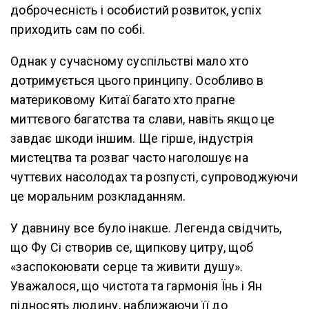
доброчесність і особистий розвиток, успіх
приходить сам по собі.
Однак у сучасному суспільстві мало хто
дотримується цього принципу. Особливо в
материковому Китаї багато хто прагне
миттєвого багатства та слави, навіть якщо це
завдає шкоди іншим. Ще гірше, індустрія
мистецтва та розваг часто наголошує на
чуттєвих насолодах та розпусті, супроводжуючи
це моральним розкладанням.
У давнину все було інакше. Легенда свідчить,
що Фу Сі створив се, щипкову цитру, щоб
«заспокоювати серце та живити душу».
Уважалося, що чистота та гармонія Їнь і Ян
підносять людину, наближаючи її до