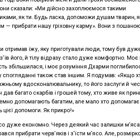
Вони сказали: «Ми дійсно захоплюємося такими
ками, як ти. Будь ласка, допоможи душам тварин, я
нам — прибрати нашу гріховну карму». Вони з пошан
ки отримав їжу, яку приготували люди, тому був дуж
 з'їв його, й тілу відразу стало дуже комфортно. Моє
сть збільшилася, і моє розуміння Дхарми поглибило
у спогляданні також став іншим. Я подумав: «Якщо 
вжньому вдосконалювальнику, то його заслуги й чес
ін дав багато скарбів і грошей тому, хто живе як прин
емно допомагають багатим, але мало хто допомагає 
 цієї допомоги. Як прикро!»
'ясо дуже економно. Через деякий час залишки м'яс
ався прибрати черв'яків і з'їсти м'ясо. Але, розмірк