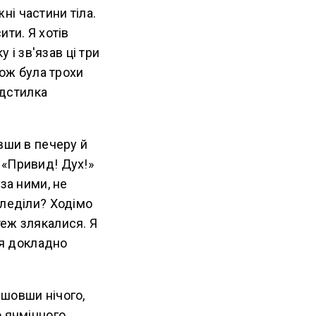
і частини тіла.
ити. Я хотів
 і зв'язав ці три
кож була трохи
ідстилка
вши в печеру й
 «Привид! Дух!»
за ними, не
гледіли? Ходімо
теж злякалися. Я
 я докладно
йшовши нічого,
о ячмінного