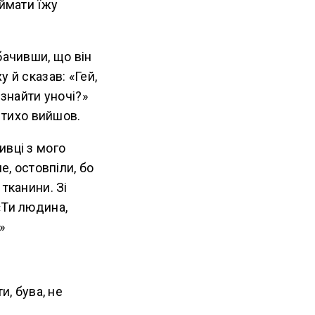
иймати їжу
бачивши, що він
 й сказав: «Гей,
 знайти уночі?»
і тихо вийшов.
ивці з мого
е, остовпіли, бо
тканини. Зі
«Ти людина,
»
и, бува, не