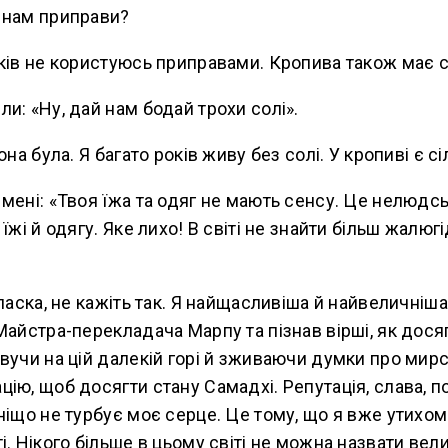
 нам приправи?
ків не користуюсь приправами. Кропива також має 
и: «Ну, дай нам бодай трохи солі».
она була. Я багато років живу без солі. У кропиві є сі
мені: «Твоя їжа та одяг не мають сенсу. Це нелюдсь
їжі й одягу. Яке лихо! В світі не знайти більш жалюг
 ласка, не кажіть так. Я найщасливіша й найвеличніш
Майстра-перекладача Марпу та пізнав вірші, як дося
вучи на цій далекій горі й зживаючи думки про мирс
ію, щоб досягти стану Самадхі. Репутація, слава, пов
ніщо не турбує моє серце. Це тому, що я вже утихом
і. Нікого більше в цьому світі не можна назвати ве