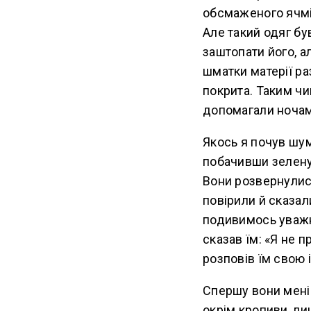
обсмаженого ячмін
Але такий одяг бу
заштопати його, ал
шматки матерії ра
покрита. Таким чи
допомагали ночами
Якось я почув шум
побачивши зелену
Вони розвернулися
повірили й сказал
подивимось уважні
сказав їм: «Я не 
розповів їм свою 
Спершу вони мені 
окрім кропиви, ли