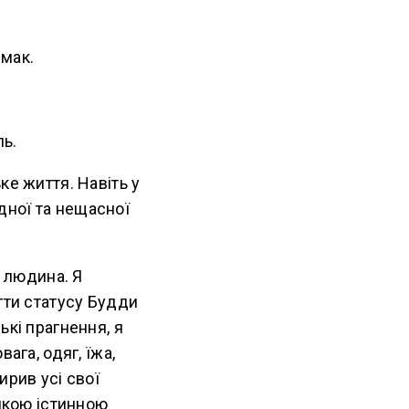
смак.
ль.
ке життя. Навіть у
ідної та нещасної
а людина. Я
гти статусу Будди
ькі прагнення, я
ага, одяг, їжа,
ирив усі свої
ликою істинною