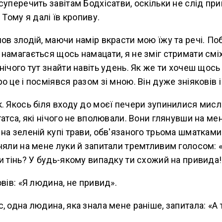
суперечить завітам Бодхісатви, оскільки не слід пр
 Тому я далі їв кропиву.
ов злодій, маючи намір вкрасти мою їжу та речі. По
намагається щось намацати, я не зміг стримати сміху
нічого тут знайти навіть удень. Як же ти хочеш щось
о це і посміявся разом зі мною. Він дуже зніяковів 
. Якось біля входу до моєї печери зупинилися мисл
гатса, які нічого не вполювали. Вони глянувши на мен
на зеленій купі трави, обв'язаного трьома шматками 
няли на мене луки й запитали тремтливим голосом: 
и тінь? У будь-якому випадку ти схожий на привида!
овів: «Я людина, не привид».
 одна людина, яка знала мене раніше, запитала: «А т