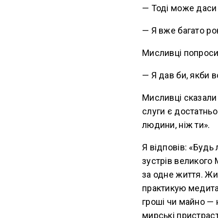
— Тоді може даси
— Я вже багато ро
Мисливці попросил
— Я дав би, якби в
Мисливці сказали 
слуги є достатньо 
людини, ніж ти».
Я відповів: «Будь
зустрів великого 
за одне життя. Жи
практикую медитац
гроші чи майно — 
мирські пристраст