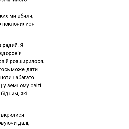
ких ми вбили,
ою поклонилися
е радий. Я
 здоров'я
ся й розширилося.
хтось може дати
ноти набагато
ц у земному світі.
бідним, які
а вкрилися
овуючи далі,