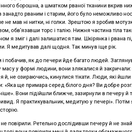
ного борошна, а шматком рваної тканини вкрив нижн
в занадто рваним і старим, його було неможливо нос
е не мав ні нитки, ні голки. Зрештою я зробив мотузку
зом, обв'язавши торс і талію. Нижня частина тіла та
ном я зміг і далі залишатися там. Шкірянка і рвана п
. Я медитував далі щодня. Так минув іще рік.
 і побачив, як до печери йде багато людей. Загляну
 масу у формі людини, вони злякалися й закричали:
 й, не озираючись, кинулися тікати. Люди, які йшли 
и: «Яка ще примара серед білого дня? Ви добре роз
ше». Вони підійшли ближче, зазирнули в печеру й 
привид. Я практикувальник, медитую у печері». Потім
історію.
не повірили. Ретельно дослідивши печеру й не зна
ш тоді вони повірили мені й дали трохи обсмаженог