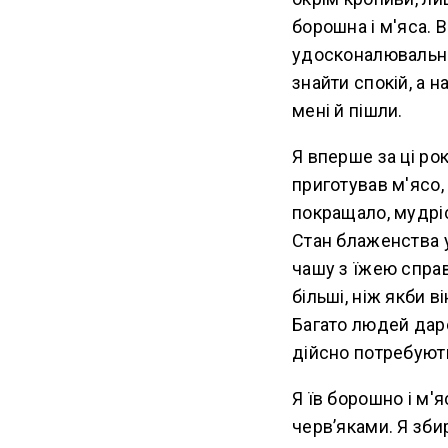
борошна і м'яса. 
удосконалювальни
знайти спокій, а 
мені й пішли.
Я вперше за ці ро
приготував м'ясо,
покращало, мудрі
Стан блаженства 
чашу з їжею спра
більші, ніж якби в
Багато людей дар
дійсно потребують
Я їв борошно і м
черв’яками. Я збир