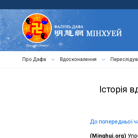
Про Дафа
Вдосконалення
Переслідув
Історія 
До попередньої ч
(Minghui.org)
Упр