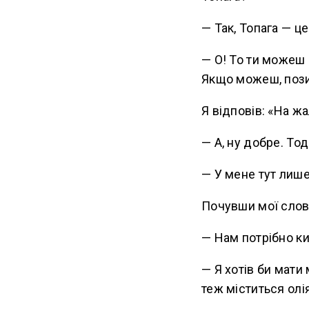
— Так, Топага — це
— О! То ти можеш 
Якщо можеш, позич
Я відповів: «На жа
— А, ну добре. Тод
— У мене тут лише 
Почувши мої слова
— Нам потрібно ки
— Я хотів би мати 
теж міститься олія