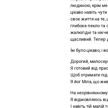
людиною, крім мен
цікаво навіть чут
своє життя на те, 
глибоке пекло та 
жалюгідні та нікч
щасливий. Тепер д
Їм було цікаво, і
Дорогий, милосер
Я готовий від при
Щоб отримати під
Я йог Міла, що жи
На незрівнянному
Я відмовляюсь від 
І навіть тій малій 