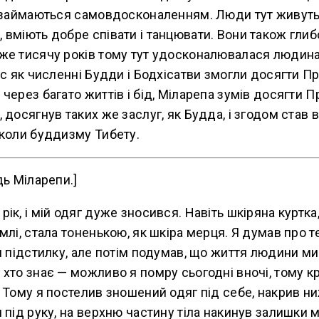
і займаються самовдосконаленням. Люди тут живуть
 вміють добре співати і танцювати. Вони також гли
же тисячу років тому тут удосконалювалася людина,
ас як численні Будди і Бодхісатви змогли досягти 
через багато життів і бід, Міларепа зумів досягти 
 досягнув таких же заслуг, як Будда, і згодом став 
школи буддизму Тибету.
дь Міларепи.]
к, і мій одяг дуже зносився. Навіть шкіряна куртка,
млі, стала тоненькою, як шкіра мерця. Я думав про т
и підстилку, але потім подумав, що життя людини ми
хто знає — можливо я помру сьогодні вночі, тому к
 Тому я постелив зношений одяг під себе, накрив н
 під руку, на верхню частину тіла накинув залишки м