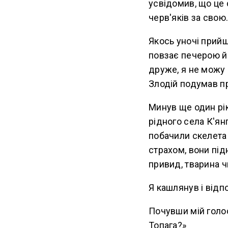
усвідомив, що це 
черв'яків за свою.
Якось уночі прийш
повзає печерою й 
друже, я не можу 
Злодій подумав пр
Минув ще один рік
рідного села К'ян
побачили скелета 
страхом, вони під
привид, тварина ч
Я кашлянув і відп
Почувши мій голос,
Топага?»