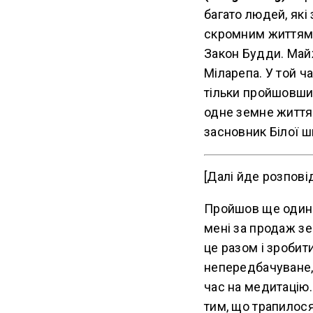
багато людей, як
скромним життям,
Закон Будди. Май
Міларепа. У той ч
тільки пройшовши 
одне земне життя,
засновник Білої 
[Далі йде розпові
Пройшов ще один рі
мені за продаж зе
це разом і зробит
непередбачуване, 
час на медитацію.
тим, що трапилося