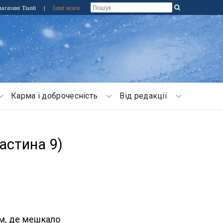
агазині Tianti
|
Інші мови
Карма і доброчесність
Від редакції
астина 9)
ем, де мешкало