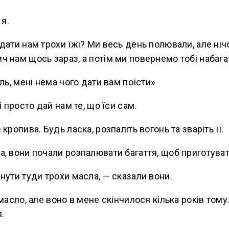
 я.
дати нам трохи їжі? Ми весь день полювали, але ніч
 нам щось зараз, а потім ми повернемо тобі набага
ль, мені нема чого дати вам поїсти»
і просто дай нам те, що їси сам.
кропива. Будь ласка, розпаліть вогонь та зваріть її.
, вони почали розпалювати багаття, щоб приготуват
нути туди трохи масла, — сказали вони.
масло, але воно в мене скінчилося кілька років тому
.