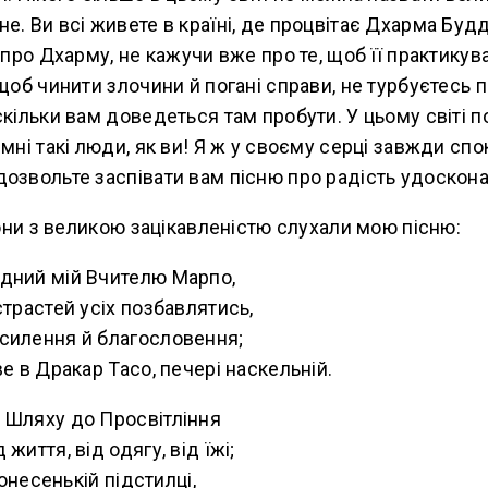
е. Ви всі живете в країні, де процвітає Дхарма Будд
и про Дхарму, не кажучи вже про те, щоб її практикув
щоб чинити злочини й погані справи, не турбуєтесь п
скільки вам доведеться там пробути. У цьому світі
емні такі люди, як ви! Я ж у своєму серці завжди спо
озвольте заспівати вам пісню про радість удоскон
 вони з великою зацікавленістю слухали мою пісню:
дний мій Вчителю Марпо,
страстей усіх позбавлятись,
силення й благословення;
ве в Дракар Тасо, печері наскельній.
 Шляху до Просвітління
життя, від одягу, від їжі;
тонесенькій підстилці,