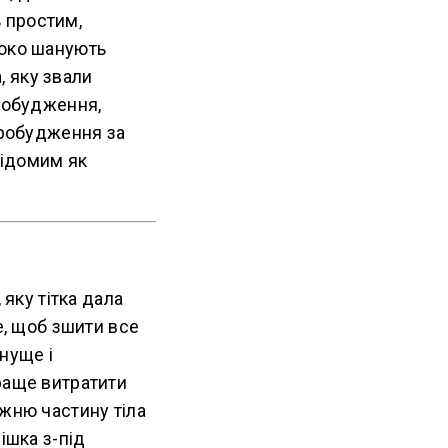
 простим,
боко шанують
 яку звали
Пробудження,
Пробудження за
відомим як
 яку тітка дала
е, щоб зшити все
нуще і
раще витратити
ижню частину тіла
ішка з-під