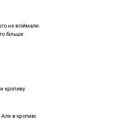
ого не впіймали.
то більше.
и кропиву.
. Але в кропиві