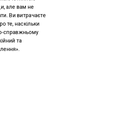
и, але вам не
ати. Ви витрачаєте
ро те, наскільки
 по-справжньому
кійний та
алення».