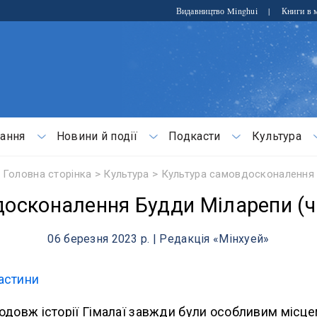
Видавництво Minghui
|
Книги в м
ання
Новини й події
Подкасти
Культура
Головна сторінка
>
Культура
>
Культура самовдосконалення
вдосконалення Будди Міларепи (ч
06 березня 2023 р. | Редакція «Мінхуей»
астини
одовж історії Гімалаї завжди були особливим місц