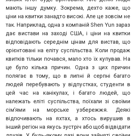
мають іншу думку. Зокрема, дехто каже, що
ціни на квитки занадто високі. Але це зовсім не
так. Наприклад, одна з компаній Shen Yun зараз
дає вистави на заході США, і ціни на квитки
відповідають середнім цінам для вистав, що
орієнтовані на еліту суспільства. Коли продаж
квитків тільки почався, мало хто їх купував. На
це було кілька причин. Одна з цих причин
полягає в тому, що в липні й серпні багато
людей перебувають у відпустках, студенти в
цей час на канікулах, і багато людей, що
належать еліті суспільства, поїхали зі своїми
сім’ями на морське узбережжя. Деякі
відпочивають на яхтах, а хтось вирушив в
інший регіон на якусь зустріч або щоб відвідати
друзів. У будь-якому разі вони зайняті своїми