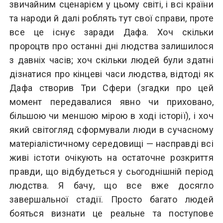
звичайним сценарієм у цьому світі, і всі країни
та народи й далі роблять тут свої справи, проте
все це існує заради Дафа. Хоч скільки
пророцтв про останні дні людства залишилося
з давніх часів; хоч скільки людей були здатні
дізнатися про кінцеві часи людства, відтоді як
Дафа створив Три Сфери (згадки про цей
момент передавалися явно чи приховано,
більшою чи меншою мірою в ході історії), і хоч
який світогляд сформували люди в сучасному
матеріалістичному середовищі — насправді всі
живі істоти очікують на остаточне розкриття
правди, що відбудеться у сьогоднішній період
людства. Я бачу, що все вже досягло
завершальної стадії. Просто багато людей
бояться визнати це реальне та поступове