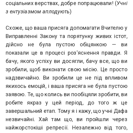
соціальних верствах, добре попрацювали! (
Учні
з ентузіазмом аплодують
)
Схоже, що ваша присяга допомагати Вчителю у
Виправленні Закону та порятунку живих істот,
дійсно не була пустою обіцянкою — ви
показали це в процесі роз'яснення правди. Я
бачу, якого успіху ви досягли, бачу все, що ви
зробили, щоб виконати свою місію. Це просто
надзвичайно. Ви зробили це не під впливом
якихось емоцій, і ваша присяга не була пустою
заявою. Те, що колись ви пообіцяли зробити, ви
робите якраз у цей період, до того ж це
завершальний етап. Тому я і кажу, що учні Дафа
незвичайні. Хай там що, ви пройшли через
найжорстокіші репресії. Незалежно від того,