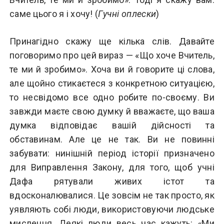
саме цього я і хочу! (
Гучні оплески
)
Принагідно скажу ще кілька слів. Давайте
поговоримо про цей вираз — «Що хоче Вчитель,
те ми й зробимо». Хоча ви й говорите ці слова,
але щойно стикаєтеся з конкретною ситуацією,
то несвідомо все одно робите по-своєму. Ви
завжди маєте свою думку й вважаєте, що ваша
думка відповідає вашій дійсності та
обставинам. Але це не так. Ви не повинні
забувати: нинішній період історії призначено
для Виправлення Закону, для того, щоб учні
Дафа рятували живих істот та
вдосконалювалися. Це зовсім не так просто, як
уявляють собі люди, використовуючи людське
мислення. Деякі люди весь час кажуть: «Ми