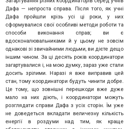
Загартування різних координаторів серед учнів
Дафа — непроста справа. Після того, як учні
Дафа пройшли крізь усі ці роки, у них
сформувалися свої особливі методи роботи та
способи виконання справ; ви є
вдосконалювальниками й у цьому не зовсім
однакові зі звичайними людьми, ви дієте дещо
іншим чином. За ці десять років координатори
загартувалися і, на мою думку, зараз уже стали
досить зрілими. Наразі я вже виправив цей
стан, тому координатори будуть чинити добре.
Це тому, що зовнішні перешкоди вже дуже
мало на них діють, і координатори можуть
розглядати справи Дафа з усіх сторін. Їм уже
не доведеться вкладати величезну кількість
енергії в роздуми над тим, як краще