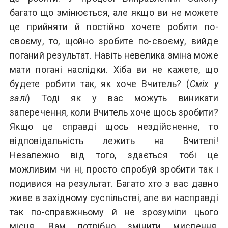
багато що змінюється, але якщо ви не можете
це прийняти й постійно хочете робити по-
своєму, то, щойно зробите по-своєму, вийде
поганий результат. Навіть невелика зміна може
мати погані наслідки. Хіба ви не кажете, що
будете робити так, як хоче Вчитель? (
Сміх у
залі
) Тоді як у вас можуть виникати
заперечення, коли Вчитель хоче щось зробити?
Якщо це справді щось нездійсненне, то
відповідальність лежить на Вчителі!
Незалежно від того, здається тобі це
можливим чи ні, просто спробуй зробити так і
подивися на результат. Багато хто з вас давно
живе в західному суспільстві, але ви насправді
так по-справжньому й не зрозуміли цього
місця. Вам потрібно змінити мислення,