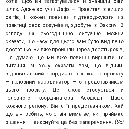
хотів, щоб ви загартувалися й знайшли свій
шлях. Адже всі учні Дафа — Правителі з вищих
світів, і кожен повинен підтверджувати на
практиці своє розуміння, здобуте із Закону. З
огляду на сьогоднішню ситуацію можна
сказати, що часу для цього вам було виділено
достатньо. Ви вже пройшли через десять років,
і я думаю, що ми вже повинні вирішити це
питання. Я хочу сказати вам, що віднині
відповідальний координатор кожного проєкту
— головний координатор — є представником
цього проєкту. Це також стосується й
головного координатора Асоціації Дафа
кожного регіону. Він є її представником. Хай
що він робить, чого він вимагає, які приймає
рішення — виконуйте це без заперечення. (
Усі