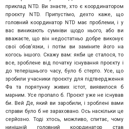
приклад NTD. Ви знаєте, хто є координатором
проєкту NTD. Припустімо, дехто каже, що
головний координатор NTD має проблеми, і у
вас виникають сумніви щодо нього, або ви
вважаєте, що він недостатньо добре виконує
свої обов’язки, і потім ви заміните його на
когось іншого. Скажу вам: якби це сталося, то
все, зроблене від початку існування проєкту і
до теперішнього часу, було б стерто. Усе, що
зробили учасники проєкту для підтвердження
Фа та порятунку живих істот, виявилося б
марним. Усе пропало б. Проєкт уже не існував
би.
Вей Де
, який ви заробили, і зроблені вами
справи було б не зараховано. Ось наскільки це
серйозно. Тоді хтось, можливо, спитає, чому
нинішній головний координатор став