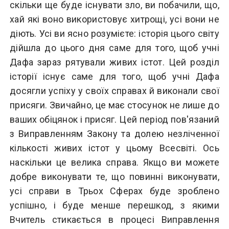
скільки ще буде існувати зло, ви побачили, що,
хай які воно використовує хитрощі, усі вони не
діють. Усі ви ясно розумієте: історія цього світу
дійшла до цього дня саме для того, щоб учні
Дафа зараз рятували живих істот. Цей розділ
історії існує саме для того, щоб учні Дафа
досягли успіху у своїх справах й виконали свої
присяги. Звичайно, це має стосунок не лише до
ваших обіцянок і присяг. Цей період пов'язаний
з Виправленням Закону та долею незліченної
кількості живих істот у цьому Всесвіті. Ось
наскільки це велика справа. Якщо ви можете
добре виконувати те, що повинні виконувати,
усі справи в Трьох Сферах буде зроблено
успішно, і буде менше перешкод, з якими
Вчитель стикається в процесі Виправлення