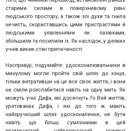
старими силами в поверхневому рівні
людського простору, а також злі духи та гнила
нечисть, скориставшись цими пристрастями й
людськими уявленнями як лазівками,
збільшили та посилили їх. Як наслідок, у деяких
учнів виник стан пригніченості.
Насправді, подумайте: удосконалювальники в
минулому могли пройти свій шлях до кінця,
тільки витративши на це все своє життя, і вони
не сміли розслабитися навіть на одну мить. Як
можуть учні Дафа, які досягнуть Го Вей життів,
урятованих Дафа, і які до того ж мають
найзручніший шлях удосконалення, не бути
навіть ще більш сумлінними в цей
променистий, найвеличніший момент