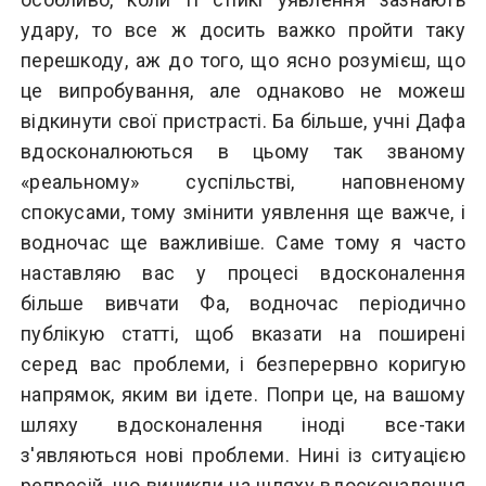
удару, то все ж досить важко пройти таку
перешкоду, аж до того, що ясно розумієш, що
це випробування, але однаково не можеш
відкинути свої пристрасті. Ба більше, учні Дафа
вдосконалюються в цьому так званому
«реальному» суспільстві, наповненому
спокусами, тому змінити уявлення ще важче, і
водночас ще важливіше. Саме тому я часто
наставляю вас у процесі вдосконалення
більше вивчати Фа, водночас періодично
публікую статті, щоб вказати на поширені
серед вас проблеми, і безперервно коригую
напрямок, яким ви ідете. Попри це, на вашому
шляху вдосконалення іноді все-таки
з'являються нові проблеми. Нині із ситуацією
репресій, що виникли на шляху вдосконалення