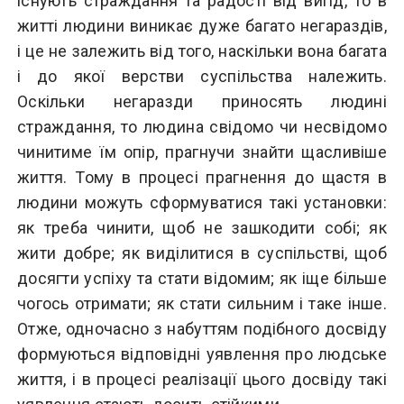
існують страждання та радості від вигід, то в
житті людини виникає дуже багато негараздів,
і це не залежить від того, наскільки вона багата
і до якої верстви суспільства належить.
Оскільки негаразди приносять людині
страждання, то людина свідомо чи несвідомо
чинитиме їм опір, прагнучи знайти щасливіше
життя. Тому в процесі прагнення до щастя в
людини можуть сформуватися такі установки:
як треба чинити, щоб не зашкодити собі; як
жити добре; як виділитися в суспільстві, щоб
досягти успіху та стати відомим; як іще більше
чогось отримати; як стати сильним і таке інше.
Отже, одночасно з набуттям подібного досвіду
формуються відповідні уявлення про людське
життя, і в процесі реалізації цього досвіду такі