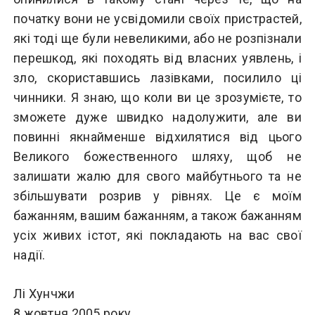
початку вони не усвідомили своїх пристрастей,
які тоді ще були невеликими, або не розпізнали
перешкод, які походять від власних уявлень, і
зло, скориставшись лазівками, посилило ці
чинники. Я знаю, що коли ви це зрозумієте, то
зможете дуже швидко надолужити, але ви
повинні якнайменше відхилятися від цього
Великого божественного шляху, щоб не
залишати жалю для свого майбутнього та не
збільшувати розрив у рівнях. Це є моїм
бажанням, вашим бажанням, а також бажанням
усіх живих істот, які покладають на вас свої
надії.
Лі Хунчжи
8 жовтня 2005 року