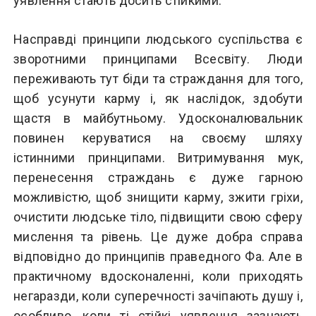
уявлення стають досить стійкими.
Насправді принципи людського суспільства є
зворотними принципами Всесвіту. Люди
переживають тут біди та страждання для того,
щоб усунути карму і, як наслідок, здобути
щастя в майбутньому. Удосконалювальник
повинен керуватися на своєму шляху
істинними принципами. Витримування мук,
перенесення страждань є дуже гарною
можливістю, щоб знищити карму, зжити гріхи,
очистити людське тіло, підвищити свою сферу
мислення та рівень. Це дуже добра справа
відповідно до принципів праведного Фа. Але в
практичному вдосконаленні, коли приходять
негаразди, коли суперечності зачіпають душу і,
особливо, коли ті стійкі уявлення зазнають