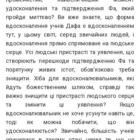
удосконалення та підтвердження Фа, який
пройде миттєво? Ви вже знаєте, що форма
вдосконалення учнів Дафа є вдосконаленням
тут, у цьому світі, серед звичайних людей, і
вдосконалення прямо спрямоване на людське
серце. Усі людські пристрасті та уявлення, що
створюють перешкоди підтвердженню Фа та
порятунку живих істот, обов'язково треба
знищити. Хіба для вдосконалювальників, які
йдуть божественним шляхом, справді так
важко знищити ці пристрасті людського серця
та змінити ці уявлення? Якщо
вдосконалювальник не хоче усунути навіть це,
тоді як можна побачити, що він
удосконалюється? Звичайно, більшість учнів
опинилися в такому стані через те, що на