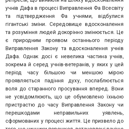
учнів Дафа в процесі Виправлення Фа Всесвіту
та підтвердження Фа учнями, відбулися
гігантські зміни. Середовище вдосконалення
та розуміння людей докорінно змінюється. Це
є природним проявом останнього періоду
Виправлення Закону та вдосконалення учнів
Дафа. Однак досі є невелика частина учнів,
зокрема й серед учнів-ветеранів, у яких у цей
період часу більшою чи меншою мірою
проявляється падіння духу, послаблюється
воля до старанного просування вперед. Вони
не усвідомлюють, що це обумовлено їхньою
пристрастю до часу Виправлення Закону чи
перешкодами неправильних уявлень,
сформованих у процесі життя. Це призвело до
того, що чинники перешкод, встановлені раніше