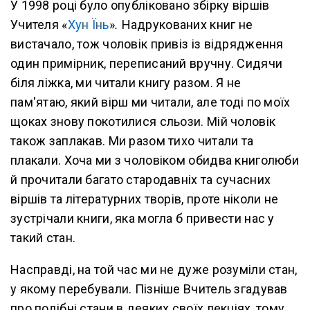
У 1998 році було опубліковано збірку віршів
Учителя «
Хун Їнь
»
.
Надрукованих книг не
вистачало, тож чоловік привіз із відрядження
один примірник, переписаний вручну. Сидячи
біля ліжка, ми читали книгу разом. Я не
пам'ятаю, який вірш ми читали, але тоді по моїх
щоках знову покотилися сльози. Мій чоловік
також заплакав. Ми разом тихо читали та
плакали. Хоча ми з чоловіком обидва книголюби
й прочитали багато стародавніх та сучасних
віршів та літературних творів, проте ніколи не
зустрічали книги, яка могла б привести нас у
такий стан.
Насправді, на той час ми не дуже розуміли стан,
у якому перебували. Пізніше Вчитель згадував
про подібні стани в деяких своїх лекціях, тому