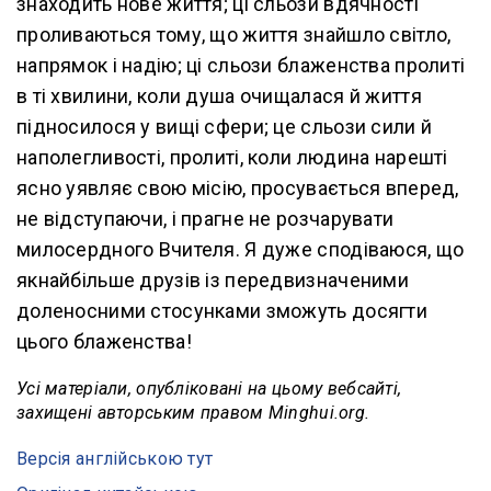
знаходить нове життя; ці сльози вдячності
проливаються тому, що життя знайшло світло,
напрямок і надію; ці сльози блаженства пролиті
в ті хвилини, коли душа очищалася й життя
підносилося у вищі сфери; це сльози сили й
наполегливості, пролиті, коли людина нарешті
ясно уявляє свою місію, просувається вперед,
не відступаючи, і прагне не розчарувати
милосердного Вчителя. Я дуже сподіваюся, що
якнайбільше друзів із передвизначеними
доленосними стосунками зможуть досягти
цього блаженства!
Усі матеріали, опубліковані на цьому вебсайті,
захищені авторським правом Minghui.org.
Версія англійською тут