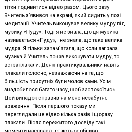
тітки подивитися відео разом. Цього разу
Вчитель з'явився на екрані, який сидить у позі
медитації. Учитель виконував велику мудру під
музику «Пуду». Тоді я не знала, що ця музика
називається «Пуду», і не знала, що таке велика
мудра. Я тільки запам'ятала, що коли заграла
музика й Учитель почав виконувати мудру, то
всі заплакали. Деякі практикувальники навіть
плакали голосно, незважаючи на те, що
більшість присутніх були чоловіками. Усім
знадобилося багато часу, щоб заспокоїтись.
Цей випадок справив на мене незабутнє
враження. Після першого показу ми
переглядали це відео кілька разів і щоразу
плакали. Після пережитого досвіду такі
моменти насправді стають особливо