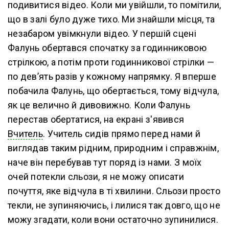
подивитися відео. Коли ми увійшли, то помітили,
що в залі було дуже тихо. Ми знайшли місця, та
незабаром увімкнули відео. У першій сцені
Фалунь обертався спочатку за годинниковою
стрілкою, а потім проти годинникової стрілки —
по дев’ять разів у кожному напрямку. Я вперше
побачила Фалунь, що обертається, тому відчула,
як це велично й дивовижно. Коли Фалунь
перестав обертатися, на екрані з'явився
Вчитель
. Учитель сидів прямо перед нами й
виглядав таким рідним, природним і справжнім,
наче він перебував тут поряд із нами. З моїх
очей потекли сльози, я не можу описати
почуття, яке відчула в ті хвилини. Сльози просто
текли, не зупиняючись, і лилися так довго, що не
можу згадати, коли вони остаточно зупинилися.