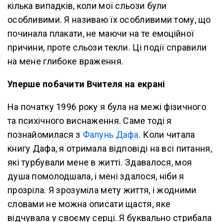
кілька випадків, коли мої сльози були
особливими. Я називаю їх особливими тому, що
починала плакати, не маючи на те емоційної
причини, проте сльози текли. Ці події справили
на мене глибоке враження.
Уперше побачити Вчителя на екрані
На початку 1996 року я була на межі фізичного
та психічного виснаження. Саме тоді я
познайомилася з
Фалунь Дафа
. Коли читала
книгу Дафа, я отримала відповіді на всі питання,
які турбували мене в житті. Здавалося, моя
душа помолодшала, і мені здалося, ніби я
прозріла. Я зрозуміла мету життя, і жодними
словами не можна описати щастя, яке
відчувала у своєму серці. Я буквально стрибала