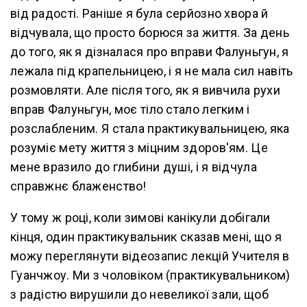
від радості. Раніше я була серйозно хвора й
відчувала, що просто борюся за життя. За день
до того, як я дізналася про вправи Фалуньгун, я
лежала під крапельницею, і я не мала сил навіть
розмовляти. Але після того, як я вивчила рухи
вправ Фалуньгун, моє тіло стало легким і
розслабленим. Я стала практикувальницею, яка
розуміє мету життя з міцним здоров'ям. Це
мене вразило до глибини душі, і я відчула
справжнє блаженство!
У тому ж році, коли зимові канікули добігали
кінця, один практикувальник сказав мені, що я
можу переглянути відеозапис лекцій Учителя в
Гуанчжоу. Ми з чоловіком (практикувальником)
з радістю вирушили до невеликої зали, щоб