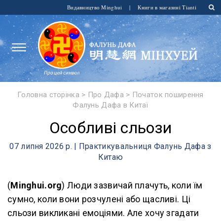
Видавництво Minghui
|
Книги в магазині Tianti
Головна сторінка
>
Про Дафа
>
Початок поширення
Фалунь Дафа в Китаї
Особливі сльози
07 липня 2026 р. | Практикувальниця Фалунь Дафа з
Китаю
(
Minghui.org
) Люди зазвичай плачуть, коли їм
сумно, коли вони розчулені або щасливі. Ці
сльози викликані емоціями. Але хочу згадати