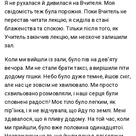
Я не рухалася й дивилася на Вчителя. Моя
свідомість теж була порожня. Поки Вчитель не
перестав читати лекцію, я сиділа в стані
блаженства та спокою. Тільки після того, як
Учитель закінчив лекцію, ми неохоче залишили
зал.
Коли ми вийшли із зали, було пів на дев'яту
вечора. Ми не стали брати таксі, а вирішили піти
додому пішки. Небо було дуже темне, йшов сніг,
але нас це зовсім не хвилювало. Ми просто
схвильовано розмовляли, і наші серця були
сповнені радості! Моє тіло було легким, як
пір'їнка, і я не відчувала, що йду по землі. Мені
здавалося, що я пливу додому. На той час, коли
ми прийшли, було вже половина одинадцятої.
Незважаючи на те, що йшли понад дві години,