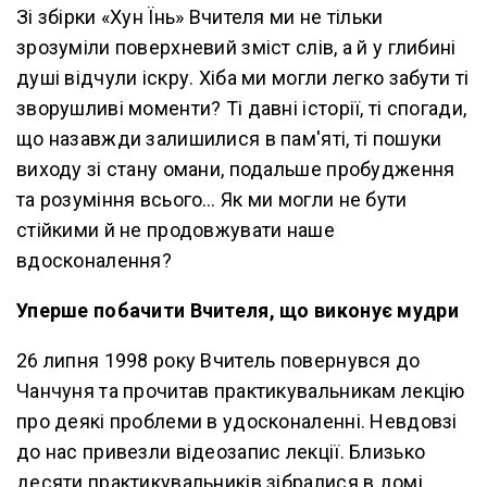
Зі збірки «Хун Їнь» Вчителя ми не тільки
зрозуміли поверхневий зміст слів, а й у глибині
душі відчули іскру. Хіба ми могли легко забути ті
зворушливі моменти? Ті давні історії, ті спогади,
що назавжди залишилися в пам'яті, ті пошуки
виходу зі стану омани, подальше пробудження
та розуміння всього… Як ми могли не бути
стійкими й не продовжувати наше
вдосконалення?
Уперше побачити Вчителя, що виконує мудри
26 липня 1998 року Вчитель повернувся до
Чанчуня та прочитав практикувальникам лекцію
про деякі проблеми в удосконаленні. Невдовзі
до нас привезли відеозапис лекції. Близько
десяти практикувальників зібралися в домі