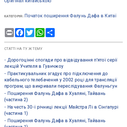
Оригінал китайською
Початок поширення Фалунь Дафа в Китаї
КАТЕГОРІЯ:
Print
Facebook
Twitter
WhatsApp
Share
СТАТТІ НА ТУ Ж ТЕМУ
- Дорогоцінні спогади про відвідування п'ятої серії
лекцій Учителя в Гуанчжоу
- Практикувальник згадує про підключення до
кабельного телебачення у 2002 році для трансляції
програм, що викривали переслідування Фалуньгун
- Поширення Фалунь Дафа в Хуаляні, Тайвань
(частина 2)
- ​На честь 30-ї річниці лекції Майстра Лі в Сінгапурі
(частина 1)
- Поширення Фалунь Дафа в Хуаляні, Тайвань
(частина 1)