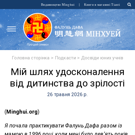
Видавництво Minghui
|
Книги в магазині Tianti
Головна сторінка
>
Подкасти
>
Досвіди юних учнів
Мій шлях удосконалення
від дитинства до зрілості
26 травня 2026 р.
(
Minghui.org
)
Я почала практикувати Фалунь Дафа разом із
мамою в 1996 році, коли мені було дев’ять років.