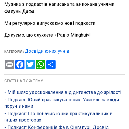
Музика з подкастів написана та виконана учнями
Фалунь Дафа.
Ми регулярно випускаємо нові подкасти.
Дякуємо, що слухаєте «Радіо Minghui»!
Досвіди юних учнів
КАТЕГОРІЯ:
Print
Facebook
Twitter
WhatsApp
Share
СТАТТІ НА ТУ Ж ТЕМУ
- Мій шлях удосконалення від дитинства до зрілості
- Подкаст. Юний практикувальник: Учитель завжди
поруч з нами
- Подкаст: Що побачив юний практикувальник в
інших просторах
- Подкаст: Конференція Фа в Сінгапурі. Досвід