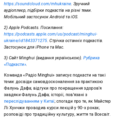
https://soundcloud.com/mhukraine
. Зручний
аудіоплеєр, підбірки подкастів на різні теми.
Мобільний застосунок Android та iOS.
2) Apple Podcasts. Посилання:
https://podcasts.apple.com/us/podcast/minghui-
ukraine/id1843371275
. Стрічка останніх подкастів.
Застосунок для iPhone та Mac.
3) Сайт Minghui (видання українською).
Рубрика
«Подкасти»
.
Команда «Радіо Minghui» записує подкасти на такі
теми: досвіди самовдосконалення за практикою
Фалунь Дафа; відгуки про покращення здоров’я
завдяки Фалунь Дафа; історії, пов'язані з
переслідуванням у Китаї
; спогади про те, як Майстер
Лі Хунчжи проводив курси лекцій у 90-х роках;
розповіді про традиційну культуру, життя та Всесвіт.