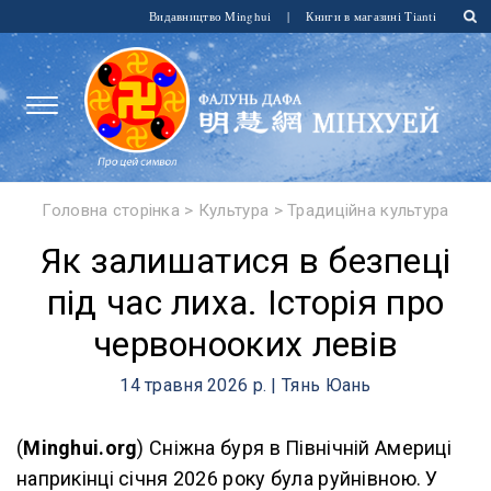
Видавництво Minghui
|
Книги в магазині Tianti
Головна сторінка
>
Культура
>
Традиційна культура
​Як залишатися в безпеці
під час лиха. Історія про
червонооких левів
14 травня 2026 р. | Тянь Юань
(
Minghui.org
) Сніжна буря в Північній Америці
наприкінці січня 2026 року була руйнівною. У