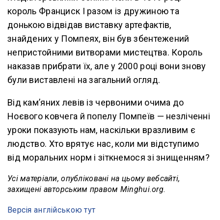
король Франциск I разом із дружиною та
донькою відвідав виставку артефактів,
знайдених у Помпеях, він був збентежений
непристойними витворами мистецтва. Король
наказав прибрати їх, але у 2000 році вони знову
були виставлені на загальний огляд.
Від кам’яних левів із червоними очима до
Ноєвого ковчега й попелу Помпеїв — незліченні
уроки показують нам, наскільки вразливим є
людство. Хто врятує нас, коли ми відступимо
від моральних норм і зіткнемося зі знищенням?
Усі матеріали, опубліковані на цьому вебсайті,
захищені авторським правом Minghui.org.
Версія англійською тут