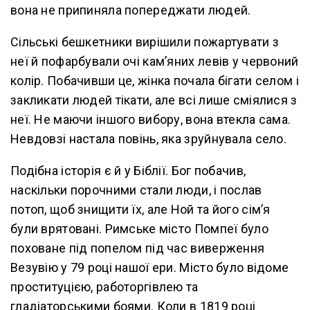
вона не припиняла попереджати людей.
Сільські бешкетники вирішили пожартувати з
неї й пофарбували очі кам’яних левів у червоний
колір. Побачивши це, жінка почала бігати селом і
закликати людей тікати, але всі лише сміялися з
неї. Не маючи іншого вибору, вона втекла сама.
Невдовзі настала повінь, яка зруйнувала село.
Подібна історія є й у Біблії. Бог побачив,
наскільки порочними стали люди, і послав
потоп, щоб знищити їх, але Ной та його сім’я
були врятовані. Римське місто Помпеї було
поховане під попелом під час виверження
Везувію у 79 році нашої ери. Місто було відоме
проституцією, работоргівлею та
гладіаторськими боями. Коли в 1819 році