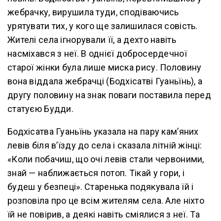
жебрачку, вирушила туди, сподіваючись
урятувати тих, у кого ще залишилася совість.
Жителі села ігнорували її, а дехто навіть
насміхався з неї. В однієї добросердечної
старої жінки була лише миска рису. Половину
вона віддала жебрачці (Бодхісатві Гуаньїнь), а
другу половину на знак поваги поставила перед
статуєю Будди.
Бодхісатва Гуаньїнь указала на пару кам’яних
левів біля в’їзду до села і сказала літній жінці:
«Коли побачиш, що очі левів стали червоними,
знай — наближається потоп. Тікай у гори, і
будеш у безпеці». Старенька подякувала їй і
розповіла про це всім жителям села. Але ніхто
їй не повірив, а деякі навіть сміялися з неї. Та