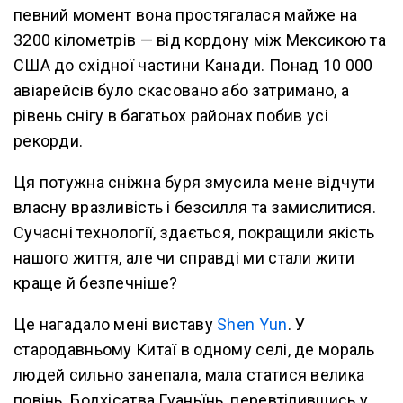
певний момент вона простягалася майже на
3200 кілометрів — від кордону між Мексикою та
США до східної частини Канади. Понад 10 000
авіарейсів було скасовано або затримано, а
рівень снігу в багатьох районах побив усі
рекорди.
Ця потужна сніжна буря змусила мене відчути
власну вразливість і безсилля та замислитися.
Сучасні технології, здається, покращили якість
нашого життя, але чи справді ми стали жити
краще й безпечніше?
Це нагадало мені виставу
Shen Yun
. У
стародавньому Китаї в одному селі, де мораль
людей сильно занепала, мала статися велика
повінь. Бодхісатва Гуаньїнь, перевтілившись у