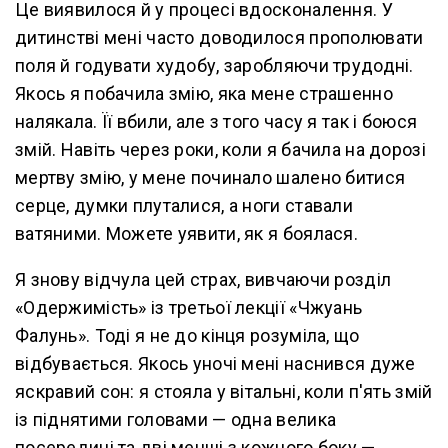
Це виявилося й у процесі вдосконалення. У
дитинстві мені часто доводилося прополювати
поля й годувати худобу, заробляючи трудодні.
Якось я побачила змію, яка мене страшенно
налякала. Її вбили, але з того часу я так і боюся
змій. Навіть через роки, коли я бачила на дорозі
мертву змію, у мене починало шалено битися
серце, думки плуталися, а ноги ставали
ватяними. Можете уявити, як я боялася.
Я знову відчула цей страх, вивчаючи розділ
«Одержимість» із третьої лекції «Чжуань
Фалунь». Тоді я не до кінця розуміла, що
відбувається. Якось уночі мені наснився дуже
яскравий сон: я стояла у вітальні, коли п'ять змій
із піднятими головами — одна велика
посередині та дві менші з кожного боку —