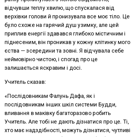
відчувши теплу хвилю, що спускалася від
верхівки голови й пронизувала все моє тіло. Це
було схоже на гарячий душ узимку, але цей
приплив енергії здавався глибоко містичним і
піднесеним, він проникав у кожну клітинку мого
єства — зсередини та зовні. Я відчувала себе
неймовірно чистою, і спогад про це
залишається яскравим і досі.
Учитель сказав:
«Послідовникам Фалунь Дафа, як і
послідовникам інших шкіл системи Будди,
вливання в маківку багаторазово робить
Учитель. Але тобі не дають дізнатися про це. Ті,
хто має надздібності, можуть дізнатися, чутливі