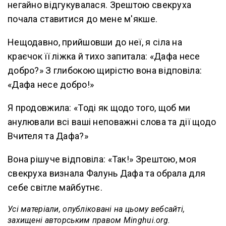
негайно відгукувалася. Зрештою свекруха
почала ставитися до мене м'якше.
Нещодавно, прийшовши до неї, я сіла на
краєчок її ліжка й тихо запитала: «Дафа несе
добро?» З глибокою щирістю вона відповіла:
«Дафа несе добро!»
Я продовжила: «Тоді як щодо того, щоб ми
анулювали всі ваші неповажні слова та дії щодо
Вчителя та Дафа?»
Вона рішуче відповіла: «Так!» Зрештою, моя
свекруха визнала Фалунь Дафа та обрала для
себе світле майбутнє.
Усі матеріали, опубліковані на цьому вебсайті,
захищені авторським правом Minghui.org.