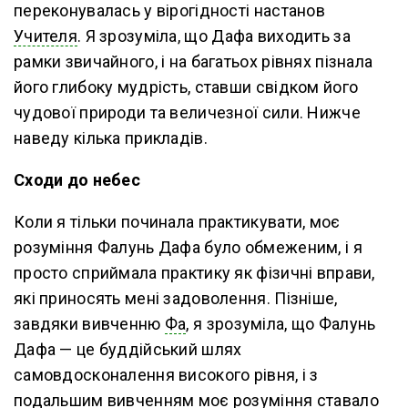
переконувалась у вірогідності настанов
Учителя
. Я зрозуміла, що Дафа виходить за
рамки звичайного, і на багатьох рівнях пізнала
його глибоку мудрість, ставши свідком його
чудової природи та величезної сили. Нижче
наведу кілька прикладів.
Сходи до небес
Коли я тільки починала практикувати, моє
розуміння Фалунь Дафа було обмеженим, і я
просто сприймала практику як фізичні вправи,
які приносять мені задоволення. Пізніше,
завдяки вивченню
Фа
, я зрозуміла, що Фалунь
Дафа — це буддійський шлях
самовдосконалення високого рівня, і з
подальшим вивченням моє розуміння ставало