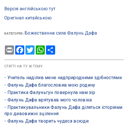
Версія англійською тут
Оригінал китайською
Божественна сила Фалунь Дафа
КАТЕГОРІЯ:
Print
Facebook
Twitter
WhatsApp
Share
СТАТТІ НА ТУ Ж ТЕМУ
- ​Учитель наділив мене надприродними здібностями
- ​Фалунь Дафа благословив мою родину
- ​Практика Фалуньгун повернула нам зір
- ​Фалунь Дафа врятував мого чоловіка
- ​Практикувальники Фалунь Дафа діляться історіями
про дивовижні зцілення
- Фалунь Дафа творить чудеса всюди