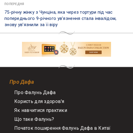
ПОПЕРЕДНЯ
75-річну жінку з Чунціна, яка через тортури під час
попереднього 9-річного ув’язнення стала інвалідом,
знову ув’язнили за її віру
Про Дафа
Про Фалунь Дафа
Користь для здоров'я
Як навчитися практики
Що таке Фалунь?
Початок поширення Фалунь Дафа в Китаї