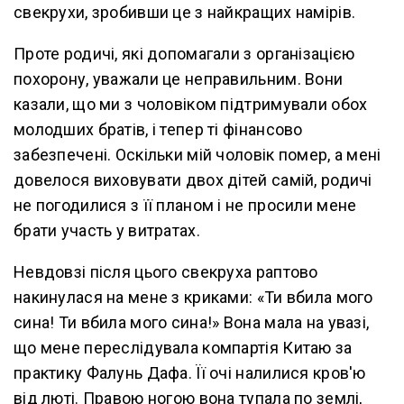
свекрухи, зробивши це з найкращих намірів.
Проте родичі, які допомагали з організацією
похорону, уважали це неправильним. Вони
казали, що ми з чоловіком підтримували обох
молодших братів, і тепер ті фінансово
забезпечені. Оскільки мій чоловік помер, а мені
довелося виховувати двох дітей самій, родичі
не погодилися з її планом і не просили мене
брати участь у витратах.
Невдовзі після цього свекруха раптово
накинулася на мене з криками: «Ти вбила мого
сина! Ти вбила мого сина!» Вона мала на увазі,
що мене переслідувала компартія Китаю за
практику Фалунь Дафа. Її очі налилися кров'ю
від люті. Правою ногою вона тупала по землі,