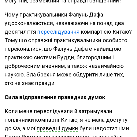
могутній, безмежний та справді священний!
Чому практикувальники Фалунь Дафа
удосконалюються, незважаючи на понад два
десятиліття
переслідування
компартією Китаю?
Тому що справжні практикувальники особисто
переконалися, що Фалунь Дафа є найвищою
практикою системи Будди, благородним і
доброчесним вченням, а також незвичайною
наукою. Зла брехня може обдурити лише тих,
хто не знає правди.
Сила відправлення праведних думок
Коли мене переслідували й затримували
поплічники компартії Китаю, я не мала доступу
до Фа, а мої
праведні думки
були недостатніми.
Проте Вчитель не залишив мене, недостойну