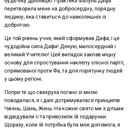
будь-яку дрібницю. Практика Фалунь Дафа
перетворила мене на добросердну, порядну
людину, яка ставиться до навколишніх із
добротою.
Це той рівень учня, який сформував Дафа, і це
чудодійна сила Дафа! Дякую, милосердний і
великий Учителю! Цей випадок заклав міцну
основу для спростування наклепу злісної партії,
спрямованої проти Фа, та для порятунку людей
у цьому регіоні.
Попри те що свекруха погано зі мною
поводилася, я і далі дотримувалася принципів
Чжень, Шань, Жень. На кожне свято ми з дітьми
відвідували її та привозили їй подарунки.
Щоразу, коли їй потрібна була моя допомога, я