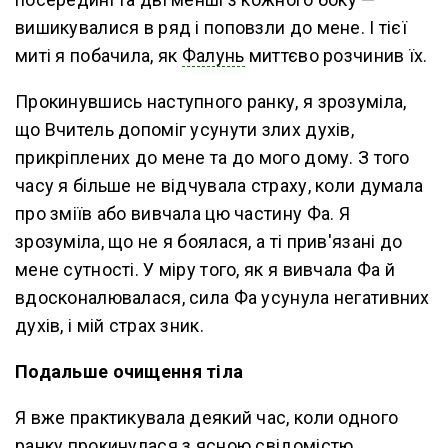
вишикувалися в ряд і поповзли до мене. І тієї
миті я побачила, як
Фалунь
миттєво розчинив їх.
Прокинувшись наступного ранку, я зрозуміла,
що Вчитель допоміг усунути злих духів,
прикріплених до мене та до мого дому. З того
часу я більше не відчувала страху, коли думала
про зміїв або вивчала цю частину Фа. Я
зрозуміла, що не я боялася, а ті прив'язані до
мене сутності. У міру того, як я вивчала Фа й
вдосконалювалася, сила Фа усунула негативних
духів, і мій страх зник.
Подальше очищення тіла
Я вже практикувала деякий час, коли одного
ранку прокинулася з ясною свідомістю,