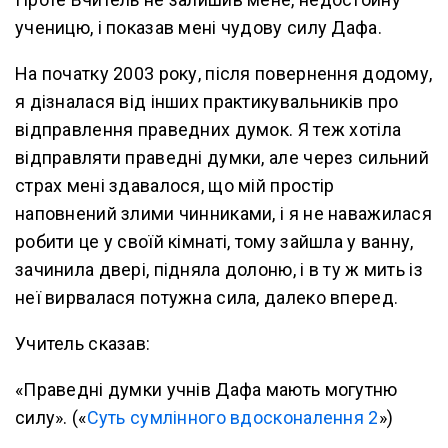
ученицю, і показав мені чудову силу Дафа.
На початку 2003 року, після повернення додому,
я дізналася від інших практикувальників про
відправлення праведних думок. Я теж хотіла
відправляти праведні думки, але через сильний
страх мені здавалося, що мій простір
наповнений злими чинниками, і я не наважилася
робити це у своїй кімнаті, тому зайшла у ванну,
зачинила двері, підняла долоню, і в ту ж мить із
неї вирвалася потужна сила, далеко вперед.
Учитель сказав:
«Праведні думки учнів Дафа мають могутню
силу». («
Суть сумлінного вдосконалення 2
»)