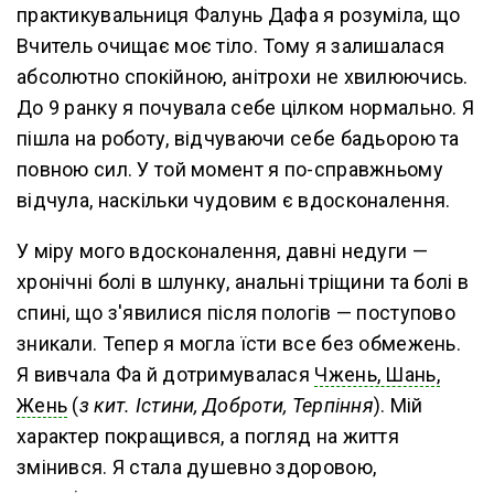
практикувальниця Фалунь Дафа я розуміла, що
Вчитель очищає моє тіло. Тому я залишалася
абсолютно спокійною, анітрохи не хвилюючись.
До 9 ранку я почувала себе цілком нормально. Я
пішла на роботу, відчуваючи себе бадьорою та
повною сил. У той момент я по-справжньому
відчула, наскільки чудовим є вдосконалення.
У міру мого вдосконалення, давні недуги —
хронічні болі в шлунку, анальні тріщини та болі в
спині, що з'явилися після пологів — поступово
зникали. Тепер я могла їсти все без обмежень.
Я вивчала Фа й дотримувалася
Чжень, Шань,
Жень
(
з кит. Істини, Доброти, Терпіння
). Мій
характер покращився, а погляд на життя
змінився. Я стала душевно здоровою,