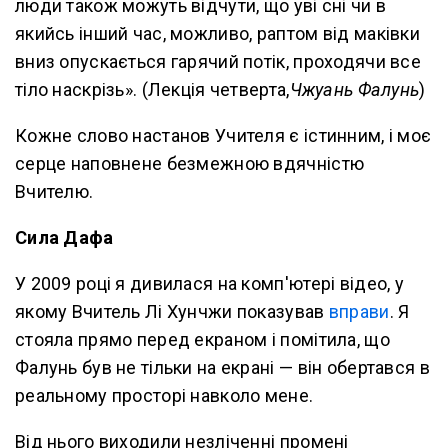
люди також можуть відчути, що уві сні чи в
якийсь інший час, можливо, раптом від маківки
вниз опускається гарячий потік, проходячи все
тіло наскрізь». (Лекція четверта,
Чжуань Фалунь
)
Кожне слово настанов Учителя є істинним, і моє
серце наповнене безмежною вдячністю
Вчителю.
Сила Дафа
У 2009 році я дивилася на комп'ютері відео, у
якому Вчитель Лі Хунчжи показував
вправи
. Я
стояла прямо перед екраном і помітила, що
Фалунь був не тільки на екрані — він обертався в
реальному просторі навколо мене.
Від нього виходили незліченні промені