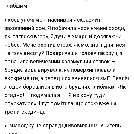
глибшим.
Якось уночі мені наснився яскравий і
захопливий сон. Я побачила нескінченні сходи,
які тяглися вгору, йдучи в хмари й досягаючи
небес. Мене охопив страх: як можна піднятися
на таку висоту? Повернувши голову ліворуч, я
побачила величезний каламутний ставок —
брудна вода вирувала, на поверхні плавали
екскременти, а серед них звивалися змії. Безліч
людей борсалися в його брудних глибинах. «Як
огидно! — подумала я. — Я не хочу туди
спускатися». І тут помітила, що стою вже на
третій сходинці.
Я знаходжу це справді дивовижним. Учитель
сказав: