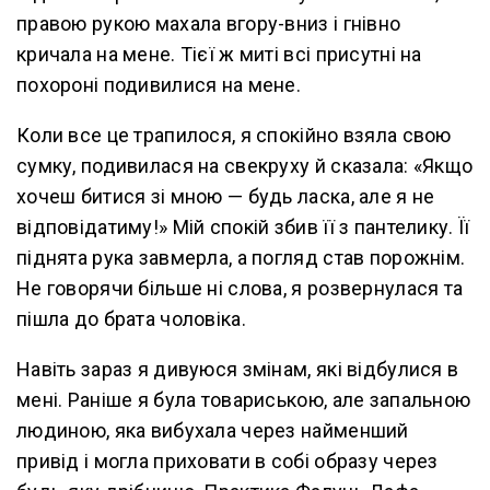
правою рукою махала вгору-вниз і гнівно
кричала на мене. Тієї ж миті всі присутні на
похороні подивилися на мене.
Коли все це трапилося, я спокійно взяла свою
сумку, подивилася на свекруху й сказала: «Якщо
хочеш битися зі мною — будь ласка, але я не
відповідатиму!» Мій спокій збив її з пантелику. Її
піднята рука завмерла, а погляд став порожнім.
Не говорячи більше ні слова, я розвернулася та
пішла до брата чоловіка.
Навіть зараз я дивуюся змінам, які відбулися в
мені. Раніше я була товариською, але запальною
людиною, яка вибухала через найменший
привід і могла приховати в собі образу через