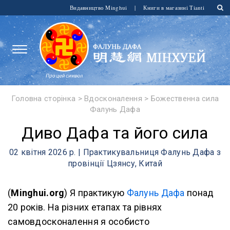
Видавництво Minghui
|
Книги в магазині Tianti
Головна сторінка
>
Вдосконалення
>
Божественна сила
Фалунь Дафа
​Диво Дафа та його сила
02 квітня 2026 р. | Практикувальниця Фалунь Дафа з
провінції Цзянсу, Китай
(
Minghui.org
) Я практикую
Фалунь Дафа
понад
20 років. На різних етапах та рівнях
самовдосконалення я особисто