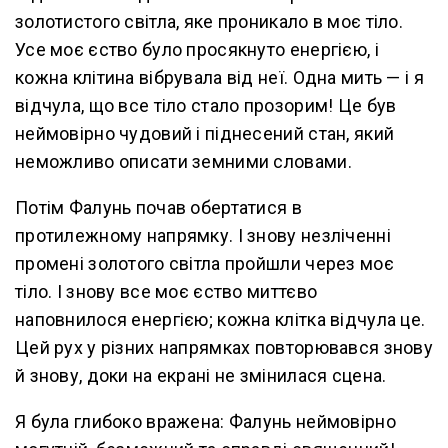
золотистого світла, яке проникало в моє тіло.
Усе моє єство було просякнуто енергією, і
кожна клітина вібрувала від неї. Одна мить — і я
відчула, що все тіло стало прозорим! Це був
неймовірно чудовий і піднесений стан, який
неможливо описати земними словами.
Потім Фалунь почав обертатися в
протилежному напрямку. І знову незліченні
промені золотого світла пройшли через моє
тіло. І знову все моє єство миттєво
наповнилося енергією; кожна клітка відчула це.
Цей рух у різних напрямках повторювався знову
й знову, доки на екрані не змінилася сцена.
Я була глибоко вражена: Фалунь неймовірно