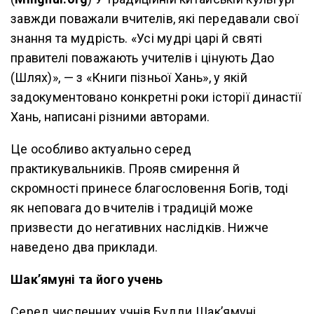
завжди поважали вчителів, які передавали свої
знання та мудрість. «Усі мудрі царі й святі
правителі поважають учителів і цінують Дао
(Шлях)», — з «Книги пізньої Хань», у якій
задокументовано конкретні роки історії династії
Хань, написані різними авторами.
Це особливо актуально серед
практикувальників. Прояв смирення й
скромності принесе благословення Богів, тоді
як неповага до вчителів і традицій може
призвести до негативних наслідків. Нижче
наведено два приклади.
Шак’ямуні та його учень
Серед численних учнів Будди Шак’ямуні