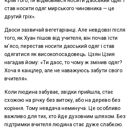
Крім того, ти відмовився носити даоський одяг і
став носити одяг мирського чиновника — це
другий гріх».
Даоси зазвичай вегетаріанці. Але невдовзі після
того, як Хуан пішов від учителя, він почав їсти
м'ясо, перестав носити даоський одяг і став
одягатися як високопосадовець. Цзян Цзия
нагадав йому: «Ти даос, то чому ж змінив одяг?
Хоча я канцлер, але не наважуюсь забути свого
вчителя».
Коли людина забуває, звідки прийшла, стає
схожою на річку без витоку, або на дерево без
коріння. Тому невдача неминуча. Це особливо
важливо для тих, хто йде духовним шляхом. Без
підтримки вчителя людина стає дуже слабкою.