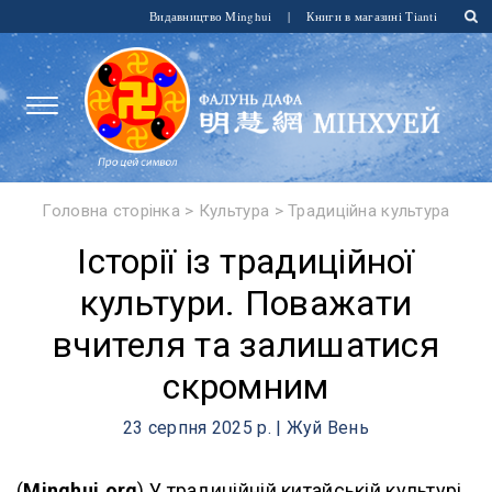
Видавництво Minghui
|
Книги в магазині Tianti
Головна сторінка
>
Культура
>
Традиційна культура
Історії із традиційної
культури. Поважати
вчителя та залишатися
скромним
23 серпня 2025 р. | Жуй Вень
(
Minghui.org
) У традиційній китайській культурі