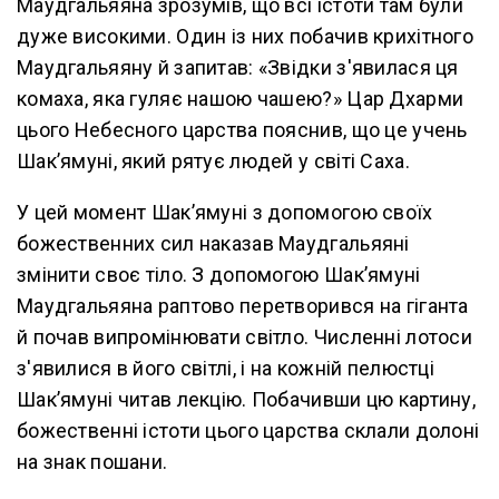
Маудгальяяна зрозумів, що всі істоти там були
дуже високими. Один із них побачив крихітного
Маудгальяяну й запитав: «Звідки з'явилася ця
комаха, яка гуляє нашою чашею?» Цар Дхарми
цього Небесного царства пояснив, що це учень
Шак’ямуні, який рятує людей у світі Саха.
У цей момент Шак’ямуні з допомогою своїх
божественних сил наказав Маудгальяяні
змінити своє тіло. З допомогою Шак’ямуні
Маудгальяяна раптово перетворився на гіганта
й почав випромінювати світло. Численні лотоси
з'явилися в його світлі, і на кожній пелюстці
Шак’ямуні читав лекцію. Побачивши цю картину,
божественні істоти цього царства склали долоні
на знак пошани.