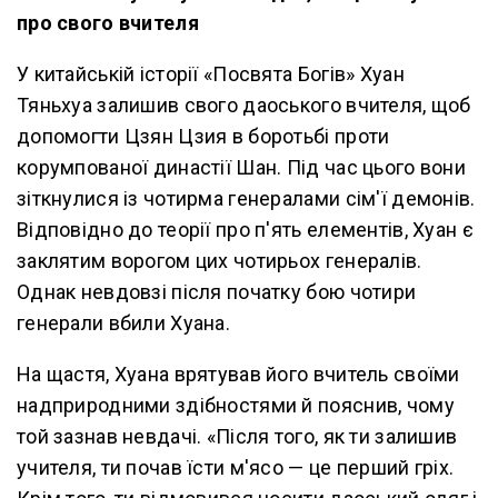
про свого вчителя
У китайській історії «Посвята Богів» Хуан
Тяньхуа залишив свого даоського вчителя, щоб
допомогти Цзян Цзия в боротьбі проти
корумпованої династії Шан. Під час цього вони
зіткнулися із чотирма генералами сім'ї демонів.
Відповідно до теорії про п'ять елементів, Хуан є
заклятим ворогом цих чотирьох генералів.
Однак невдовзі після початку бою чотири
генерали вбили Хуана.
На щастя, Хуана врятував його вчитель своїми
надприродними здібностями й пояснив, чому
той зазнав невдачі. «Після того, як ти залишив
учителя, ти почав їсти м'ясо — це перший гріх.