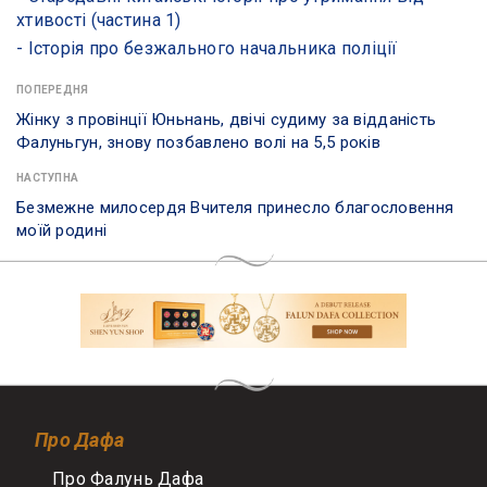
хтивості (частина 1)
- ​Історія про безжального начальника поліції
ПОПЕРЕДНЯ
Жінку з провінції Юньнань, двічі судиму за відданість
Фалуньгун, знову позбавлено волі на 5,5 років
НАСТУПНА
Безмежне милосердя Вчителя принесло благословення
моїй родині
Про Дафа
Про Фалунь Дафа