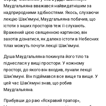
Маудгальяяна вважався найвидатнішим за
надприродними здібностями. Якось, слухаючи
лекцію Шак’ямуні, Маудгальяяна побачив, що
істоти з інших просторів теж її слухають.
Вражений цією священною картиною, він
захотів дізнатися, як далеко істоти в Небесних
тілах можуть почути лекції Шак’ямуні.
Душа Маудгальяяна покинула його тіло та
піднеслася у вищі простори. У кожному
просторі, до якого він входив, лунали лекції
Шак’ямуні. Він підіймався все вище та вище. У
цей час Шак’ямуні знав, що робив
Маудгальяяна.
Прибувши до раю «Яскравий прапор»,