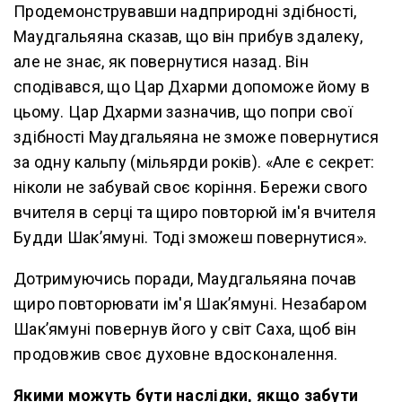
Продемонструвавши надприродні здібності,
Маудгальяяна сказав, що він прибув здалеку,
але не знає, як повернутися назад. Він
сподівався, що Цар Дхарми допоможе йому в
цьому. Цар Дхарми зазначив, що попри свої
здібності Маудгальяяна не зможе повернутися
за одну кальпу (мільярди років). «Але є секрет:
ніколи не забувай своє коріння. Бережи свого
вчителя в серці та щиро повторюй ім'я вчителя
Будди Шак’ямуні. Тоді зможеш повернутися».
Дотримуючись поради, Маудгальяяна почав
щиро повторювати ім'я Шак’ямуні. Незабаром
Шак’ямуні повернув його у світ Саха, щоб він
продовжив своє духовне вдосконалення.
Якими можуть бути наслідки, якщо забути