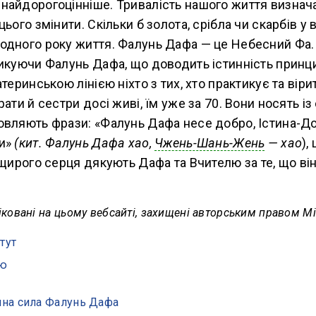
найдорогоцінніше. Тривалість нашого життя визнач
ього змінити. Скільки б золота, срібла чи скарбів у в
одного року життя. Фалунь Дафа — це Небесний Фа
тикуючи Фалунь Дафа, що доводить істинність принц
теринською лінією ніхто з тих, хто практикує та віри
рати й сестри досі живі, їм уже за 70. Вони носять і
овляють фрази: «Фалунь Дафа несе добро, Істина-Д
пи»
(кит.
Фалунь Дафа хао,
Чжень-Шань-Жень
— хао
),
 щирого серця дякують Дафа та Вчителю за те, що ві
ліковані на цьому вебсайті, захищені авторським правом Mi
тут
ою
на сила Фалунь Дафа