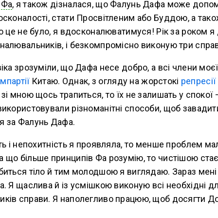
и
Фа
, я також дізналася, що Фалунь Дафа може допо
осконалості, стати Просвітленим або Буддою, а так
о це не було, я вдосконалюватимуся! Рік за роком 
налювальників, і безкомпромісно виконую три справ
іка зрозуміли, що Дафа несе добро, а всі члени моє
омпартії
Китаю. Однак, з огляду на жорстокі
репресії
зі мною щось трапиться, то їх не залишать у спокої 
використовували різноманітні способи, щоб завадит
 за Фалунь Дафа.
ть і непохитність я проявляла, то менше проблем ма
 що більше принципів Фа розумію, то чистішою стає
иться тіло й тим молодшою я виглядаю. Зараз мені 8
. Я щаслива й із усмішкою виконую всі необхідні д
ків справи. Я наполегливо працюю, щоб досягти До