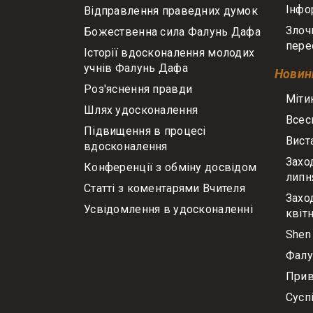
Інфо
Відправлення праведних думок
Злочи
Божественна сила Фалунь Дафа
пере
Історії вдосконалення молодих
учнів Фалунь Дафа
Новини
Роз'яснення правди
Міти
Шлях удосконалення
Всес
Підвищення в процесі
Вист
вдосконалення
Захо
Конференції з обміну досвідом
липн
Статті з коментарями Вчителя
Захо
Усвідомлення в удосконаленні
квіт
Shen 
Фалу
Прив
Сусп