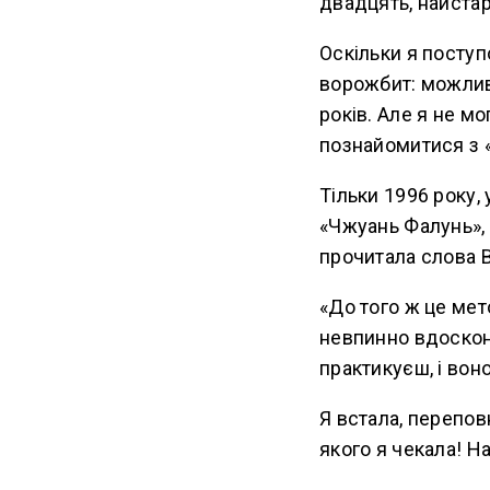
двадцять, найста
Оскільки я поступ
ворожбит: можлив
років. Але я не м
познайомитися з 
Тільки 1996 року,
«Чжуань Фалунь»,
прочитала слова 
«До того ж це ме
невпинно вдоскон
практикуєш, і вон
Я встала, перепов
якого я чекала! Н