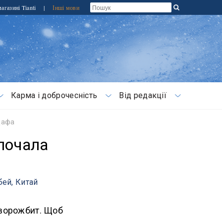
агазині Tianti
|
Інші мови
Карма і доброчесність
Від редакції
Дафа
почала
бей, Китай
 ворожбит. Щоб