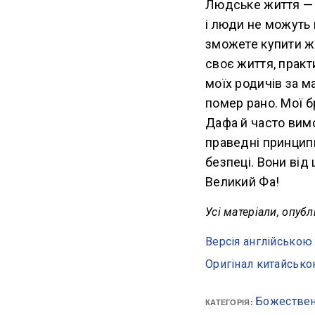
Людське життя — 
і люди не можуть ц
зможете купити ж
своє життя, прак
моїх родичів за ма
помер рано. Мої б
Дафа й часто вим
праведні принци
безпеці. Вони від
Великий Фа!
Усі матеріали, опуб
Версія англійською 
Оригінал китайськ
Божествен
КАТЕГОРІЯ: