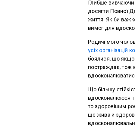
Глибше вивчаюч
досягти Повної Д
життя. Як би важк
вимог для вдоско
Родичі мого чолов
усіх організацій к
боялися, що якщо 
постраждає, тож 
вдосконалюватися
Що більшу стійкіс
вдосконалююся та
то здоровішим роб
ще жива й здорова
вдосконалювальни