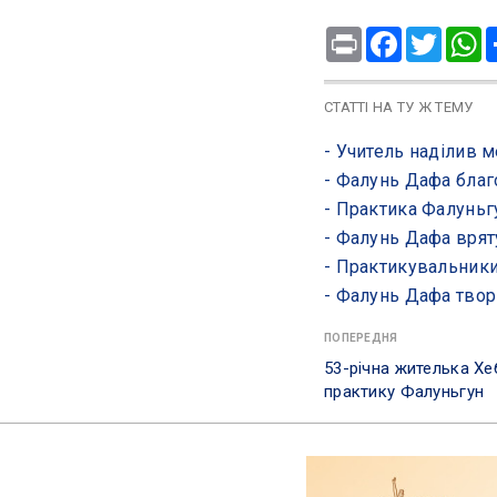
Print
Facebook
Twitte
W
СТАТТІ НА ТУ Ж ТЕМУ
- ​Учитель наділив
- ​Фалунь Дафа бла
- ​Практика Фалуньг
- ​Фалунь Дафа вря
- ​Практикувальник
- Фалунь Дафа тво
ПОПЕРЕДНЯ
53-річна жителька Хе
практику Фалуньгун