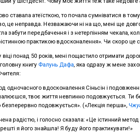
рший у шістдесят. Чому моє життя теж таке недовге
ово ставала атеїсткою, то почала сумніватися в тому
о, це неправда. Незважаючи ні на що, мені ще довг
огла забути передбачення і з нетерпінням чекала, ко
«істинною практикою вдосконалення». Чи скоро це 
 у віці понад 50 років, мені пощастило отримати доро
 головну книгу
Фалунь Дафа
, яка одразу ж мене захо
Вчителя:
тод одночасного вдосконалення Сіньсін і подовженн
алюєшся, твоє життя невпинно подовжується. Ти 
о безперервно подовжується». («Лекція перша»,
Чжу
нена радістю, і голосно сказала: «Це істинний мето
арешті я його знайшла! Я буду його практикувати!»