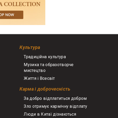
Культура
Традиційна культура
Музика та образотворче
мистецтво
Життя і Всесвіт
Карма і доброчесність
За добро відплатиться добром
Зло отримує кармічну відплату
Люди в Китаї дізнаються