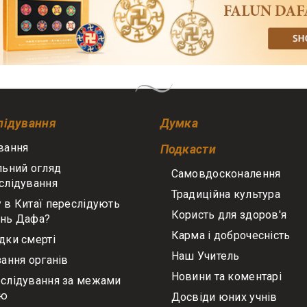
лідування
Думка
вання
Подкасти
льний огляд
Самовдосконалення
слідування
Традиційна культура
 в Китаї переслідують
Користь для здоров'я
нь Дафа?
Карма і доброчесність
дки смерті
Наш Учитель
зання органів
Новини та коментарі
слідування за межами
аю
Досвіди юних учнів