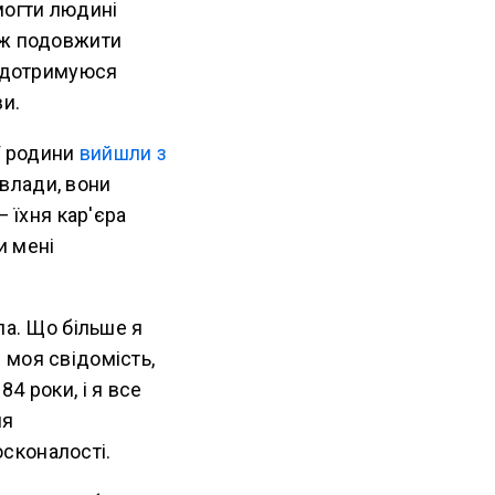
могти людині
ож подовжити
я дотримуюся
и.
ї родини
вийшли з
влади, вони
— їхня кар'єра
и мені
ла. Що більше я
 моя свідомість,
4 роки, і я все
ля
сконалості.