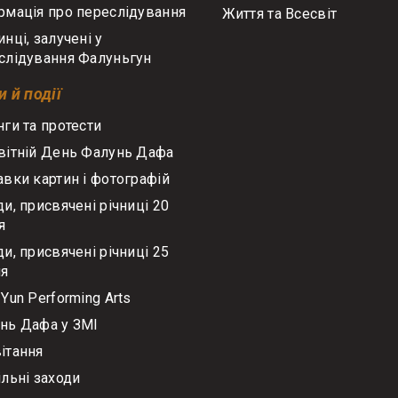
рмація про переслідування
Життя та Всесвіт
нці, залучені у
слідування Фалуньгун
 й події
нги та протести
вітній День Фалунь Дафа
авки картин і фотографій
ди, присвячені річниці 20
я
ди, присвячені річниці 25
ня
Yun Performing Arts
нь Дафа у ЗМІ
ітання
ільні заходи