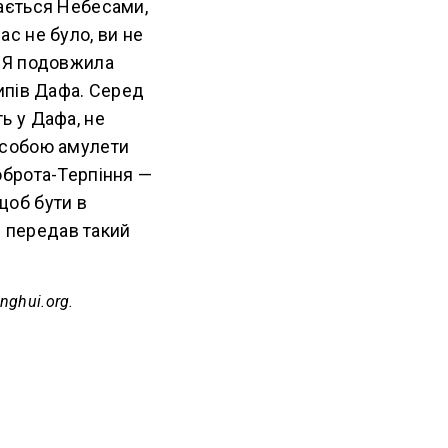
ається Небесами,
ас не було, ви не
. Я подовжила
ипів Дафа. Серед
ть у Дафа, не
з собою амулети
оброта-Терпіння —
 щоб бути в
н передав такий
nghui.org.