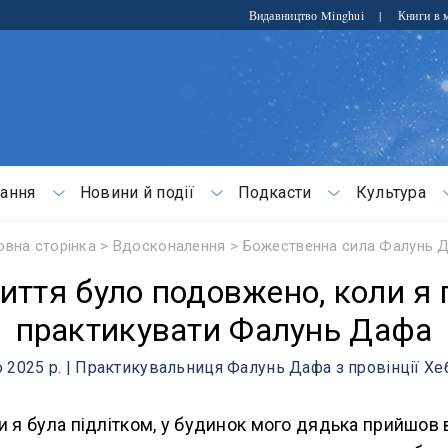
Видавництво Minghui
|
Книги в м
ання
Новини й події
Подкасти
Культура
овна сторінка
>
Вдосконалення
>
Божественна сила Фалунь 
иття було подовжено, коли я 
практикувати Фалунь Дафа
 2025 р. | Практикувальниця Фалунь Дафа з провінції Хе
ли я була підлітком, у будинок мого дядька прийшов