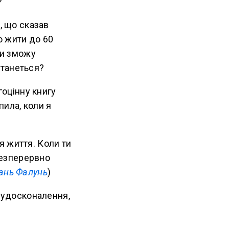
?
, що сказав
о жити до 60
ли зможу
станеться?
гоцінну книгу
пила, коли я
я життя. Коли ти
безперервно
ань Фалунь
)
д удосконалення,