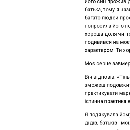
його син прожив 
батька, тому я на
багато людей прос
попросила його по
хороша доля чи по
подивився на моє 
характером. Ти хо
Моє серце завмерл
Він відповів: «Т
зможеш подовжити
практикувати марн
істинна практика 
Я подякувала йому
дідів, батьків і 