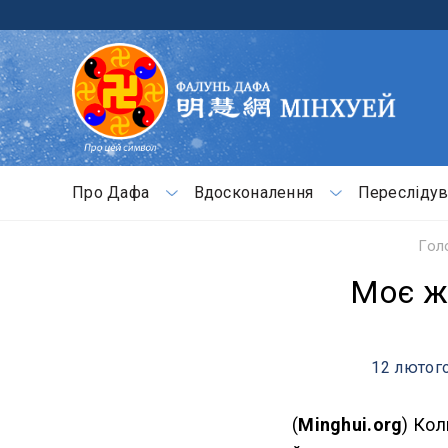
Про Дафа
Вдосконалення
Переслідув
Гол
Моє ж
12 лютого
(
Minghui.org
) Ко