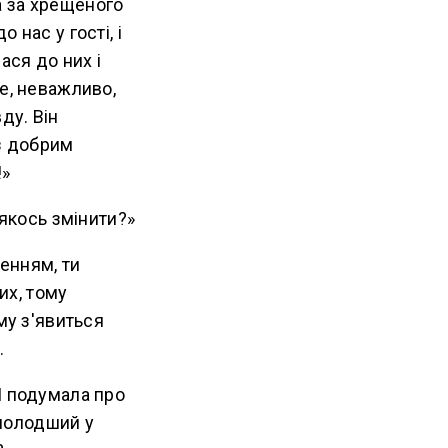
а за хрещеного
нас у гості, і
ася до них і
е, неважливо,
ду. Він
 з добрим
!»
 якось змінити?»
енням, ти
их, тому
му з'явиться
.
Я подумала про
ймолодший у