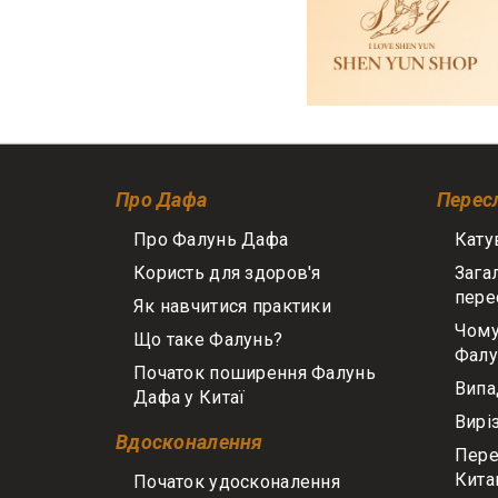
Про Дафа
Перес
Про Фалунь Дафа
Кату
Користь для здоров'я
Зага
пере
Як навчитися практики
Чому
Що таке Фалунь?
Фалу
Початок поширення Фалунь
Випа
Дафа у Китаї
Вирі
Вдосконалення
Пере
Кит
Початок удосконалення