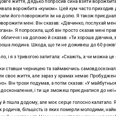
довге життя, дядько попросив сина взяти ворожбит
зивала ворожбита «кумом». Цей кум часто приходив до 
или його поворожити їм на долю. Я також приєднал
ворожити мені. Він сказав: «Дівчинко, послухай мен
гана». Я попросила, щоб він просто сказав мені прав
обличчя і на долоню й сказав: «Ти хороша дівчина,
роша людина. Шкода, що ти не доживеш до 60 років
о, і я з тривогою запитала: «Скажіть, а чи можна це
ільки ставши черницею та займаючись самовдосконал
 своє життя, але зараз у храмах немає Пробуджен
о». Він трохи подумав, а потім сказав: «У майбутньо
вдосконалення, і ти ще зможеш приєднатися до неї»
 й пішла додому, але моє серце голосно калатало. 
моїх родичів, більшість із яких померли молодими, на