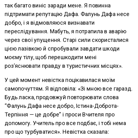
так багато виніс заради мене. Я повинна
підтримати репутацію Дафа. Фалунь Дафа несе
добро, і я відмовляюся визнавати
переслідування. Мабуть, я потрапила в аварію
через свої упущення. Старі сили скористалися
цією лазівкою й спробували завдати шкоди
моєму тілу, щоб перешкодити мені
роз’яснювати правду в туристичних місцях».
У цей момент невістка поцікавилася моїм
самопочуттям. Я відповіла: «Зі мною все гаразд.
Будь ласка, продовжуй повторювати слова
“Фалунь Дафа несе добро, Істина-Доброта-
Терпіння — це добре” і проси Вчителя про
допомогу. Учитель про все подбає, і тобі нема
про що турбуватися». Невістка сказала: