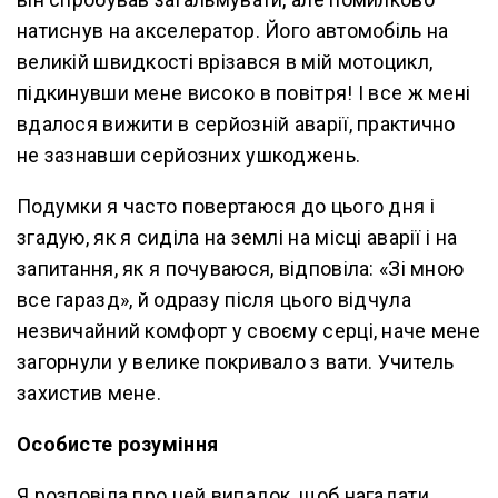
натиснув на акселератор. Його автомобіль на
великій швидкості врізався в мій мотоцикл,
підкинувши мене високо в повітря! І все ж мені
вдалося вижити в серйозній аварії, практично
не зазнавши серйозних ушкоджень.
Подумки я часто повертаюся до цього дня і
згадую, як я сиділа на землі на місці аварії і на
запитання, як я почуваюся, відповіла: «Зі мною
все гаразд», й одразу після цього відчула
незвичайний комфорт у своєму серці, наче мене
загорнули у велике покривало з вати. Учитель
захистив мене.
Особисте розуміння
Я розповіла про цей випадок, щоб нагадати