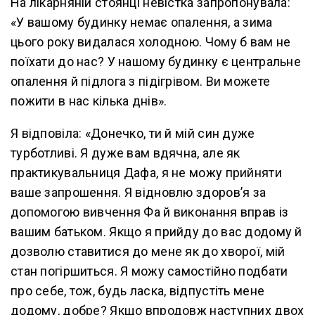
На лікарняній стоянці невістка запропонувала:
«У вашому будинку немає опалення, а зима
цього року видалася холодною. Чому б вам не
поїхати до нас? У нашому будинку є центральне
опалення й підлога з підігрівом. Ви можете
пожити в нас кілька днів».
Я відповіла: «Донечко, ти й мій син дуже
турботливі. Я дуже вам вдячна, але як
практикувальниця Дафа, я не можу прийняти
ваше запрошення. Я відновлю здоров’я за
допомогою вивчення Фа й виконання вправ із
вашим батьком. Якщо я прийду до вас додому й
дозволю ставитися до мене як до хворої, мій
стан погіршиться. Я можу самостійно подбати
про себе, тож, будь ласка, відпустіть мене
додому, добре? Якщо впродовж наступних двох