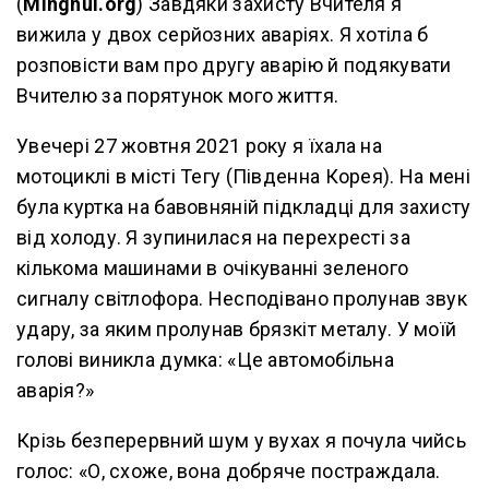
(
Minghui.org
) Завдяки захисту Вчителя я
вижила у двох серйозних аваріях. Я хотіла б
розповісти вам про другу аварію й подякувати
Вчителю за порятунок мого життя.
Увечері 27 жовтня 2021 року я їхала на
мотоциклі в місті Тегу (Південна Корея). На мені
була куртка на бавовняній підкладці для захисту
від холоду. Я зупинилася на перехресті за
кількома машинами в очікуванні зеленого
сигналу світлофора. Несподівано пролунав звук
удару, за яким пролунав брязкіт металу. У моїй
голові виникла думка: «Це автомобільна
аварія?»
Крізь безперервний шум у вухах я почула чийсь
голос: «О, схоже, вона добряче постраждала.