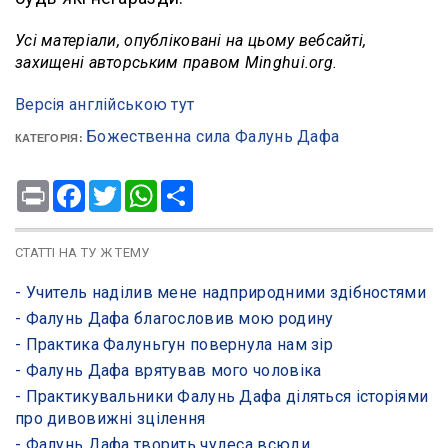
Усі матеріали, опубліковані на цьому вебсайті,
захищені авторським правом Minghui.org.
Версія англійською тут
Божественна сила Фалунь Дафа
КАТЕГОРІЯ:
Print
Facebook
Twitter
WhatsApp
Share
СТАТТІ НА ТУ Ж ТЕМУ
- ​Учитель наділив мене надприродними здібностями
- ​Фалунь Дафа благословив мою родину
- ​Практика Фалуньгун повернула нам зір
- ​Фалунь Дафа врятував мого чоловіка
- ​Практикувальники Фалунь Дафа діляться історіями
про дивовижні зцілення
- Фалунь Дафа творить чудеса всюди