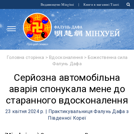
Видавництво Minghui
|
Книги в магазині Tianti
Головна сторінка
>
Вдосконалення
>
Божественна сила
Фалунь Дафа
Серйозна автомобільна
аварія спонукала мене до
старанного вдосконалення
23 квітня 2024 р. | Практикувальниця Фалунь Дафа з
Південної Кореї