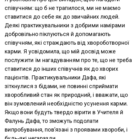
співучням: що б не трапилося, ми не маємо
ставитися до себе як до звичайних людей.
Деякі практикувальники з добрими намірами
добровільно піклуються й допомагають
співучням, які страждають від хвороботворної
карми. Я усвідомила, що мій досвід може
послужити їм нагадуванням про те, що не треба
ставитися до інших співучнів як до хворих
пацієнтів. Практикувальники Дафа, які
зіткнулися з бідами, не повинні сприймати
хворобливий стан як природний, і вважати, що
він зумовлений необхідністю усунення карми.
Якщо вони будуть твердо вірити в Учителя й
Фалунь Дафа, то зможуть подолати
випробування, пов’язані з проявами хвороби, і
будь-які негаразди.