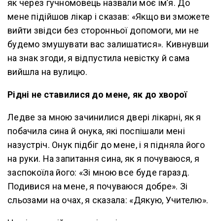
як через гучномовець назвали моє ім’я. До
мене підійшов лікар і сказав: «Якщо ви зможете
вийти звідси без сторонньої допомоги, ми не
будемо змушувати вас залишатися». Кивнувши
на знак згоди, я відпустила невістку й сама
вийшла на вулицю.
Рідні не ставилися до мене, як до хворої
Ледве за мною зачинилися двері лікарні, як я
побачила сина й онука, які поспішали мені
назустріч. Онук підбіг до мене, і я підняла його
на руки. На запитання сина, як я почуваюся, я
заспокоїла його: «Зі мною все буде гаразд.
Подивися на мене, я почуваюся добре». Зі
сльозами на очах, я сказала: «Дякую, Учителю».