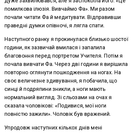
дуже захвилювався, але я заспокоїла його: «Це
помилкова ілюзія. Вивчаймо Фа». Ми разом
почали читати Фа й медитувати. Відправивши
праведні думки опівночі, я лягла спати.
Наступного ранку я прокинулася близько шостої
години, як зазвичай вмилася і запалила
благовоння перед портретом Учителя. Потім я
почала вивчати Фа. Через дві години я вирішила
повторно оглянути пошкодження на ногах. На
своє величезне здивування, я побачила, що
синці й подряпини зникли, а ноги мають
нормальний вигляд. Зі сльозами на очах я
сказала чоловікові: «Подивися, мої ноги
повністю зажили». Чоловік був вражений.
Упродовж наступних кількох днів мені