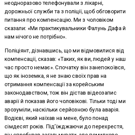
неодноразово телефонували з лікарні,
дорожньої служби та з поліції, щоб обговорити
питання про компенсацію. Ми з чоловіком
сказали: «Ми практикувальники Фалунь Дафа й
нам нічого не потрібно».
Поліціянт, дізнавшись, що ми відмовилися від
компенсації, сказав: «Таких, як ви, людей у наш
час просто немає». Спочатку він занепокоївся,
що як іноземка, я не знаю своїх прав на
отримання компенсації за корейським
законодавством, тож він дістав відеозапис
аварії й показав його чоловікові. Тільки тоді ми
зрозуміли, наскільки серйозною була аварія.
Водієві, який наїхав на мене, було понад
сімдесят років. Під’їжджаючи до перехрестя,
він спробував загальмувати, але помилково