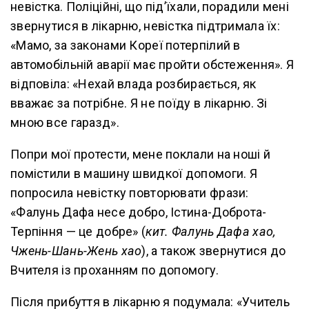
невістка. Поліційні, що під’їхали, порадили мені
звернутися в лікарню, невістка підтримала їх:
«Мамо, за законами Кореї потерпілий в
автомобільній аварії має пройти обстеження». Я
відповіла: «Нехай влада розбирається, як
вважає за потрібне. Я не поїду в лікарню. Зі
мною все гаразд».
Попри мої протести, мене поклали на ноші й
помістили в машину швидкої допомоги. Я
попросила невістку повторювати фрази:
«Фалунь Дафа несе добро, Істина-Доброта-
Терпіння — це добре» (
кит. Фалунь Дафа хао,
Чжень-Шань-Жень хао
), а також звернутися до
Вчителя із проханням по допомогу.
Після прибуття в лікарню я подумала: «Учитель