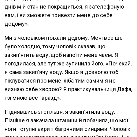
днів мій стан не покращиться, я зателефоную
вам, і ви зможете привезти мене до себе
додому».
Ми з чоловіком поїхали додому. Мені все ще
було холодно, тому чоловік сказав, що
закип’ятить воду, щоб напоїти мене чаєм. Я
погодилася, але тут же зупинила його. «Почекай,
я сама закип’ячу воду. Якщо я дозволю тобі
піклуватися про мене, хіба тим самим я не
визнаю себе хворою? Я практикувальниця Дафа,
і зі мною все гаразд».
Піднявшись зі стільця, я закип’ятила воду.
Пізніше я закачала штанини й побачила, що мої
ноги і ступні вкриті багряними синцями. Чоловік