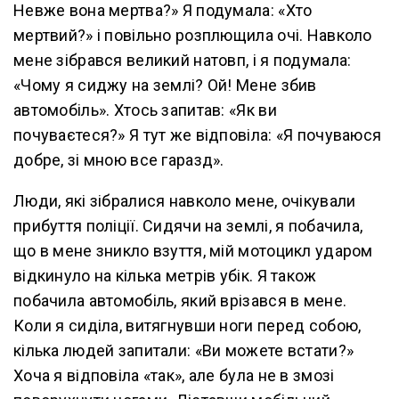
Невже вона мертва?» Я подумала: «Хто
мертвий?» і повільно розплющила очі. Навколо
мене зібрався великий натовп, і я подумала:
«Чому я сиджу на землі? Ой! Мене збив
автомобіль». Хтось запитав: «Як ви
почуваєтеся?» Я тут же відповіла: «Я почуваюся
добре, зі мною все гаразд».
Люди, які зібралися навколо мене, очікували
прибуття поліції. Сидячи на землі, я побачила,
що в мене зникло взуття, мій мотоцикл ударом
відкинуло на кілька метрів убік. Я також
побачила автомобіль, який врізався в мене.
Коли я сиділа, витягнувши ноги перед собою,
кілька людей запитали: «Ви можете встати?»
Хоча я відповіла «так», але була не в змозі