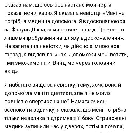
сказав нам, що ось-ось настане моя черга
показатися лікарю. Я сказала невістці: «Мені не
потрібна медична допомога. Я вдосконалююся
за Фалунь Дафа, зі мною все гаразд. Це всього
лише випробування на шляху вдосконалення».
На запитання невістки, чи дійсно зі мною все
гаразд, я відповіла: «Так. Допоможи мені встати,
і ми зможемо піти. Вийдімо через головний
вхід».
Я набагато вища за невістку, тому, хоча вона й
допомогла мені піднятися, але я не могла
повністю спертися на неї. Намагаючись
заспокоїти родичку, я сказала, що мені потрібна
тільки невелика підтримка з її боку. Стривожені
медики зупинили нас у дверях, потім я почула,