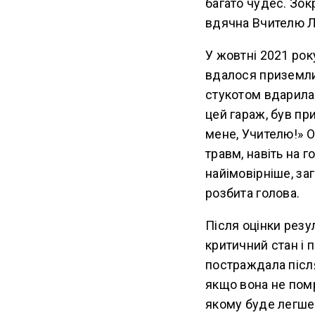
багато чудес. Зок
вдячна Вчителю Лі
У жовтні 2021 року
вдалося приземлит
стукотом вдарилас
цей гараж, був пр
мене, Учителю!» О
травм, навіть на 
найімовірніше, за
розбита голова.
Після оцінки резу
критичний стан і 
постраждала після
якщо вона не помр
якому буде легше 