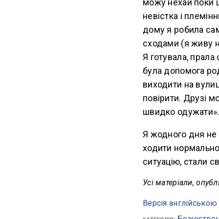
можу нехай поки щ
невістка і племін
дому я робила сам
сходами (я живу н
Я готувала, прала
була допомога ро
виходити на вулиц
повірити. Друзі м
швидко одужати»
Я жодного дня не
ходити нормально, 
ситуацію, стали с
Усі матеріали, опуб
Версія англійською 
Божествен