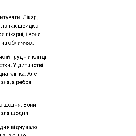
итувати. Лікар,
гла так швидко
 лікарні, і вони
 на обличчях.
оїй грудній клітці
стки. У дитинстві
на клітка. Але
ана, а ребра
ю щодня. Вони
хала щодня.
одня відчувало
Я знаю, що