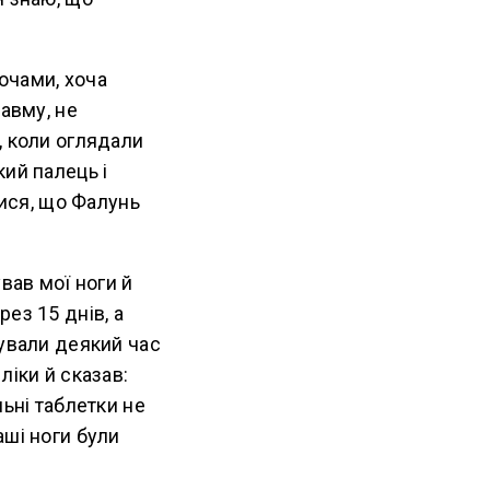
ночами, хоча
авму, не
, коли оглядали
ий палець і
лися, що Фалунь
вав мої ноги й
ез 15 днів, а
дували деякий час
ліки й сказав:
ьні таблетки не
аші ноги були