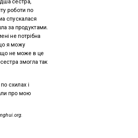
одша сестра,
шту роботи по
ама спускалася
ила за продуктами.
ені не потрібна
що я можу
, що не може в це
 сестра змогла так
по схилах і
нали про мою
nghui.org.