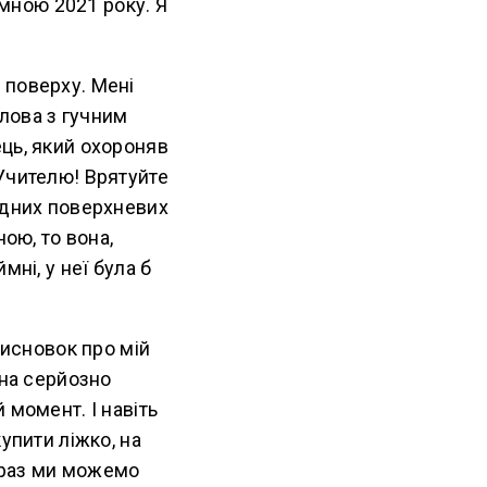
 мною 2021 року. Я
о поверху. Мені
олова з гучним
ць, який охороняв
Учителю! Врятуйте
одних поверхневих
ою, то вона,
ні, у неї була б
висновок про мій
она серйозно
 момент. І навіть
упити ліжко, на
Зараз ми можемо