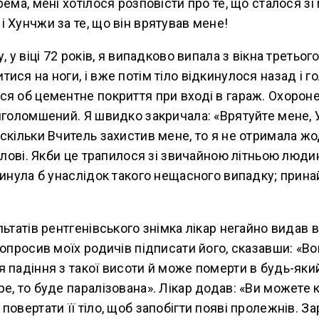
рема, мені хотілося розповісти про те, що сталося зі
 Хунчжи за те, що він врятував мене!
, у віці 72 років, я випадково випала з вікна третьог
ися на ноги, і вже потім тіло відкинулося назад і г
я об цементне покриття при вході в гараж. Охороне
иголомшений. Я швидко закричала: «Врятуйте мене, 
скільки Вчитель захистив мене, то я не отримала ж
голові. Якби це трапилося зі звичайною літньою людин
гинула б унаслідок такого нещасного випадку; принайм
льтатів рентгенівського знімка лікар негайно видав 
попросив моїх родичів підписати його, сказавши: «В
 падіння з такої висоти й може померти в будь-який
е, то буде паралізована». Лікар додав: «Ви можете к
повертати її тіло, щоб запобігти появі пролежнів. 