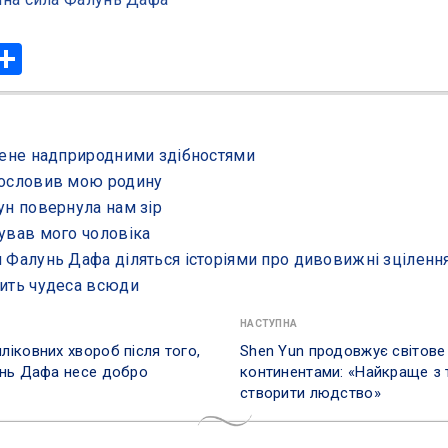
r
hatsApp
Share
 мене надприродними здібностями
гословив мою родину
ун повернула нам зір
тував мого чоловіка
и Фалунь Дафа діляться історіями про дивовижні зціленн
рить чудеса всюди
НАСТУПНА
іковних хвороб після того,
Shen Yun продовжує світове
унь Дафа несе добро
континентами: «Найкраще з 
створити людство»