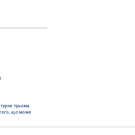
я
 турне трьома
того, що може