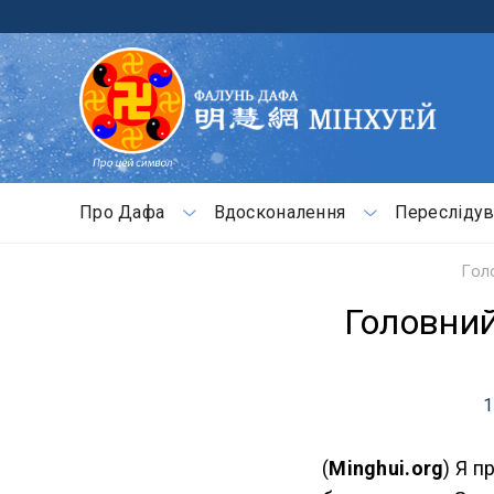
Про Дафа
Вдосконалення
Переслідув
Гол
Головний
1
(
Minghui.org
)
Я п