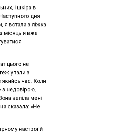
них, і шкіра в
 Наступного дня
, я встала з ліжка
ез місяць я вже
туватися
ат цього не
 теж упали з
е якийсь час. Коли
 з недовірою,
Вона веліла мені
она сказала: «Не
арному настрої й