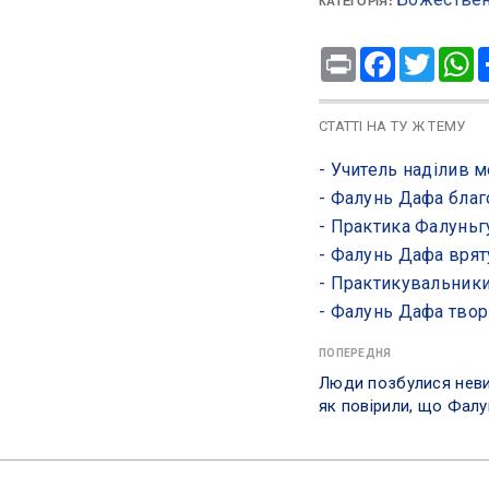
КАТЕГОРІЯ:
Print
Facebook
Twitte
W
СТАТТІ НА ТУ Ж ТЕМУ
- ​Учитель наділив
- ​Фалунь Дафа бла
- ​Практика Фалуньг
- ​Фалунь Дафа вря
- ​Практикувальник
- Фалунь Дафа тво
ПОПЕРЕДНЯ
Люди позбулися невил
як повірили, що Фал