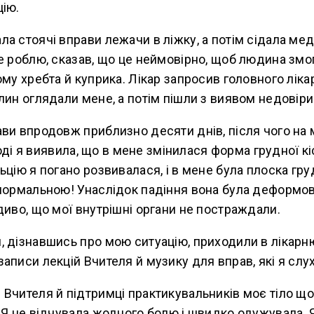
цію.
а стоячі вправи лежачи в ліжку, а потім сідала мед
е роблю, сказав, що це неймовірно, щоб людина змо
му хребта й куприка. Лікар запросив головного лікаря
лин оглядали мене, а потім пішли з виявом недовіри
ви впродовж приблизно десяти днів, після чого на м
 тоді я виявила, що в мене змінилася форма грудної кі
ьцію я погано розвивалася, і в мене була плоска груд
 нормальною! Унаслідок падіння вона була деформов
диво, що мої внутрішні органи не постраждали.
, дізнавшись про мою ситуацію, приходили в лікарн
аписи лекцій Вчителя й музику для вправ, які я слу
 Вчителя й підтримці практикувальників моє тіло щ
 Я не відчувала жодного болю і швидко одужувала. 