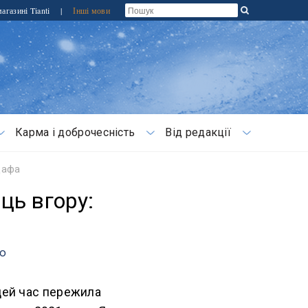
агазині Tianti
|
Інші мови
Карма і доброчесність
Від редакції
Дафа
ць вгору:
аю
 цей час пережила