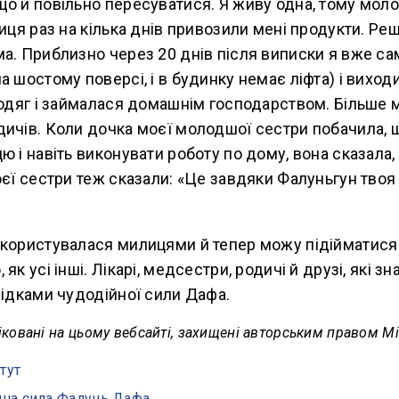
о й повільно пересуватися. Я живу одна, тому мол
ниця раз на кілька днів привозили мені продукти. Ре
а. Приблизно через 20 днів після виписки я вже с
а шостому поверсі, і в будинку немає ліфта) і виход
 одяг і займалася домашнім господарством. Більше м
дичів. Коли дочка моєї молодшої сестри побачила, 
ю і навіть виконувати роботу по дому, вона сказала
оєї сестри теж сказали: «Це завдяки Фалуньгун твоя
.
 користувалася милицями й тепер можу підійматися 
як усі інші. Лікарі, медсестри, родичі й друзі, які з
відками чудодійної сили Дафа.
ліковані на цьому вебсайті, захищені авторським правом Mi
тут
на сила Фалунь Дафа