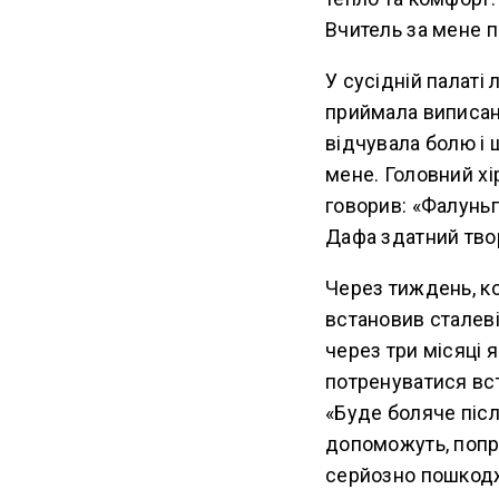
Вчитель за мене п
У сусідній палаті
приймала виписані
відчувала болю і 
мене. Головний хі
говорив: «Фалуньг
Дафа здатний тво
Через тиждень, ко
встановив сталеві
через три місяці 
потренуватися вст
«Буде боляче післ
допоможуть, попро
серйозно пошкодж