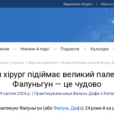
Видавництво Minghui
|
Книги в м
ання
Новини й події
Подкасти
Культура
овна сторінка
>
Вдосконалення
>
Божественна сила Фалунь 
 хірург підіймає великий пале
Фалуньгун — це чудово
9 квітня 2024 р. | Практикувальниця Фалунь Дафа з Кит
рактикую Фалуньгун (або
Фалунь Дафа
) 24 роки й за