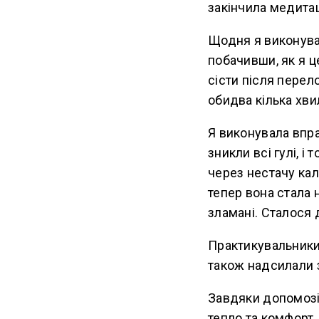
закінчила медита
Щодня я виконувал
побачивши, як я ц
сісти після перело
обидва кілька хви
Я виконувала впра
зникли всі гулі, і
через нестачу кал
тепер вона стала
зламані. Сталося 
Практикувальники
також надсилали з
Завдяки допомозі
тепло та комфорт.