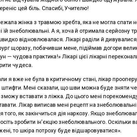
ереніс цей біль. Спасибі, Учителю!
 лежала жінка з травмою хребта, яка не могла спати 
 їй знеболювальні. А я, хоча й отримала серйозну тр
швидко відновлювалася. Лікарі раділи й дивувалися
рург щоразу, побачивши мене, підіймав догори велик
ун — чудова практика!» Лікарі цієї лікарні перекона
рити чудеса.
ли я вже не була в критичному стані, лікар прооперу
 штифти. Мені сказали, що шви можна буде зняти чер
я зможу вставати з ліжка. До цього мені порекомен
авати. Лікар виписав мені рецепт на знеболювальні 
я того, як закінчиться дія наркозу. Якщо знеболювал
сіть зробити ін'єкцію знеболювального. Оскільки в
ені, то шкіра потроху буде відшаровуватися».