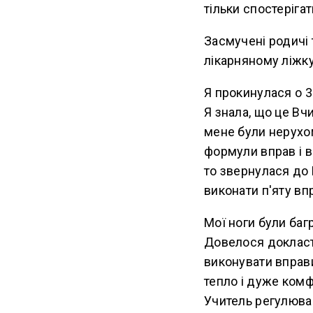
тільки спостерігат
Засмучені родичі 
лікарняному ліжку
Я прокинулася о 3
Я знала, що це Вч
мене були нерухом
формули вправ і ви
то звернулася до 
виконати п'яту вп
Мої ноги були баг
Довелося докласти
виконувати вправи
тепло і дуже комф
Учитель регулював