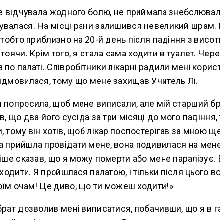
не відчувала жодного болю, не приймала знеболюваль
увалася. На місці рани залишився невеликий шрам.
 тобто приблизно на 20-й день після падіння з висоти
стоячи. Крім того, я стала сама ходити в туалет. Чер
 по палаті. Співробітники лікарні радили мені корис
ідмовилася, тому що мене захищав Учитель Лі.
 попросила, щоб мене виписали, але мій старший бр
в, що два його сусіда за три місяці до мого падіння,
, тому він хотів, щоб лікар поспостерігав за мною щ
а прийшла провідати мене, вона подивилася на мене
ніше сказав, що я можу померти або мене паралізує. 
оходити. Я пройшлася палатою, і тільки після цього в
оїм очам! Це диво, що ти можеш ходити!»
брат дозволив мені виписатися, побачивши, що я в г