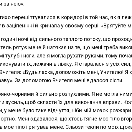
и за нею».
тихо перешіптувалися в коридорі в той час, як я леж
 в заціпенінні й кричала у своєму серці: «Врятуйте 
 годині ночі від сильного теплого потоку, що проход
итель рятує мене й натякає на те, що мені треба вико
і тулуб і ноги, але я могла рухати руками, тому поч
конувати їх, лежачи в ліжку. Я старалася з усіх сил,
Вчителя: «Будь ласка, допоможіть мені, Учителю! Я х
раву». За допомогою Вчителя мені вдалося сісти.
ряно-чорними й сильно розпухлими. Я не могла ними
 зусиль, щоб скласти їх для виконання вправи. Ко
, у мене було таке відчуття, ніби мій мозок розжарив
ортно. Мені здавалося, що хтось тягне моє тіло вгор
 моє тіло і рятував мене. Сльози текли по моїх щока