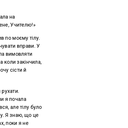
ала на
мене, Учителю!»
ив по моєму тілу.
нувати вправи. У
ала вимовляти
 а коли закінчила,
очу сісти й
 рухати.
ли я почала
ся, але тілу було
у. Я знаю, що це
х, поки я не