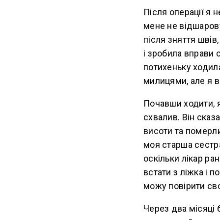
Після операції я 
мене не відшаров
після зняття швів,
і зробила вправи 
потихеньку ходила
милицями, але я в
Почавши ходити, я
схвалив. Він сказа
висоти та померли
моя старша сестр
оскільки лікар ра
встати з ліжка і п
можу повірити св
Через два місяці 