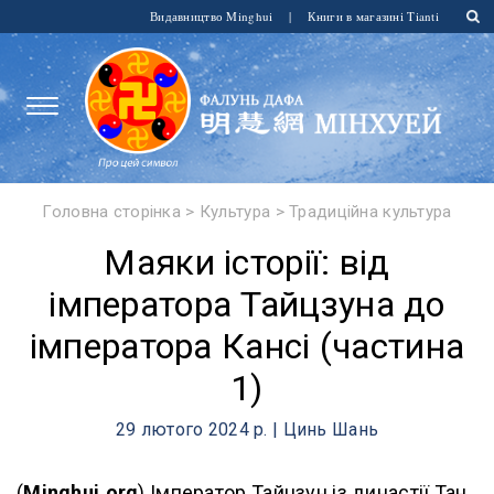
Видавництво Minghui
|
Книги в магазині Tianti
Головна сторінка
>
Культура
>
Традиційна культура
Маяки історії: від
імператора Тайцзуна до
імператора Кансі (частина
1)
29 лютого 2024 р. | Цинь Шань
(
Minghui.org
) Імператор Тайцзун із династії Тан