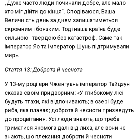
„Дуже часто люди починали добре, але мало
хто міг дійти до кінця“. Сподіваюся, Ваша
Величність день за днем залишатиметься
скромним і боязким. Тоді наша країна буде
сильною і твердою без катастроф. Саме так
імператор Яо та імператор Шунь підтримували
мир».
Стаття 13: Доброта й чеснота
У 13-му році ери Чженгуань імператор Тайцзун
сказав своїм придворним: «У глибокому лісі
будуть птахи, які відпочивають; в озері буде
риба, яка плаває; доброта й чесноти призведуть
до процвітання. Усі люди знають, що треба
триматися якомога далі від лиха, але вони не
знають, що плекання доброти й чесноти