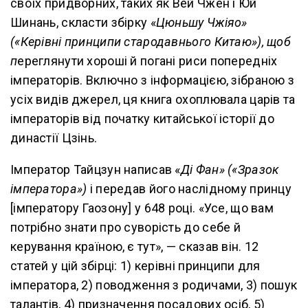
своїх придворних, таких як Вей Чжен і Юй
Шинань, скласти збірку «
Цюньшу Чжіяо»
(«Керівні принципи стародавнього Китаю»), щоб
п
ереглянути хороші й погані риси попередніх
імператорів. Включно з інформацією, зібраною з
усіх видів джерел, ця книга охоплювала царів та
імператорів від початку китайської історії до
династії Цзінь.
Імператор Тайцзун написав «
Ді Фан» («Зразок
імператора»)
і передав його наслідному принцу
[імператору Гаозону] у 648 році. «Усе, що вам
потрібно знати про суворість до себе й
керування країною, є тут», — сказав він. 12
статей у цій збірці: 1) керівні принципи для
імператора, 2) поводження з родичами, 3) пошук
талантів, 4) призначення посадових осіб, 5)