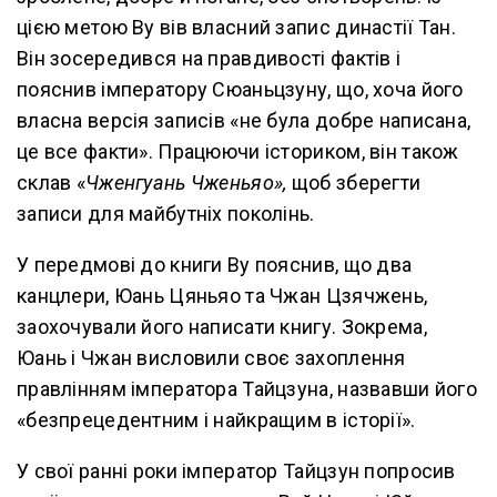
цією метою Ву вів власний запис династії Тан.
Він зосередився на правдивості фактів і
пояснив імператору Сюаньцзуну, що, хоча його
власна версія записів «не була добре написана,
це все факти». Працюючи істориком, він також
склав «
Чженгуань Чженьяо»,
щоб зберегти
записи для майбутніх поколінь.
У передмові до книги Ву пояснив, що два
канцлери, Юань Цяньяо та Чжан Цзячжень,
заохочували його написати книгу. Зокрема,
Юань і Чжан висловили своє захоплення
правлінням імператора Тайцзуна, назвавши його
«безпрецедентним і найкращим в історії».
У свої ранні роки імператор Тайцзун попросив