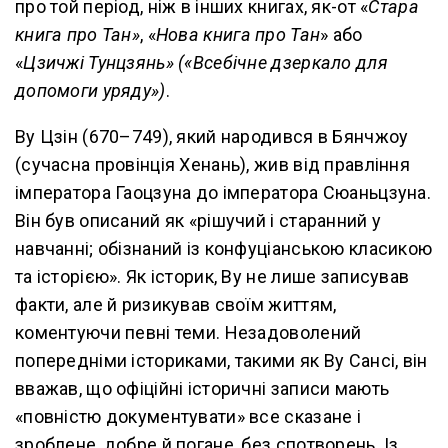
про той період, ніж в інших книгах, як-от «
Стара
книга про Тан»
, «
Нова книга про Тан
» або
«
Цзичжі Тунцзянь» («Всебічне дзеркало для
допомоги уряду»)
.
Ву Цзін (670–749), який народився в Бянчжоу
(сучасна провінція Хенань), жив від правління
імператора Гаоцзуна до імператора Сюаньцзуна.
Він був описаний як «рішучий і старанний у
навчанні; обізнаний із конфуціанською класикою
та історією». Як історик, Ву не лише записував
факти, але й ризикував своїм життям,
коментуючи певні теми. Незадоволений
попередніми істориками, такими як Ву Сансі, він
вважав, що офіційні історичні записи мають
«повністю документувати» все сказане і
зроблене, добре й погане, без спотворень. Із