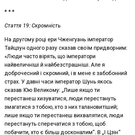
* * *
Стаття 19: Скромність
На другому році ери Чженгуань імператор
Тайцзун одного разу сказав своїм придворним:
«Люди часто вірять, що імператори
найвеличніші й найбезстрашніші. Але я
доброчесний і скромний, і в мене є забобонний
страх. У давні часи імператор Шунь якось
сказав Юю Великому: „Лише якщо ти
перестанеш хизуватися, люди перестануть
змагатися з тобою, хто з них талановитіший;
лише якщо ти перестанеш вихвалятися, люди
перестануть сперечатися з тобою, щоб
побачити, хто є більш досконалим“. В „І Цзін“