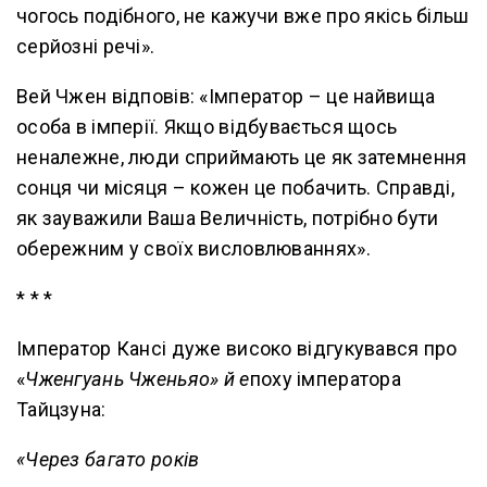
чогось подібного, не кажучи вже про якісь більш
серйозні речі».
Вей Чжен відповів: «Імператор – це найвища
особа в імперії. Якщо відбувається щось
неналежне, люди сприймають це як затемнення
сонця чи місяця – кожен це побачить. Справді,
як зауважили Ваша Величність, потрібно бути
обережним у своїх висловлюваннях».
* * *
Імператор Кансі дуже високо відгукувався про
«
Чженгуань Чженьяо» й е
поху імператора
Тайцзуна:
«Через багато років