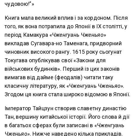
чудовою!”»
Книга мала великий вплив і за кордоном. Після
того, як вона потрапила до Японії в IX столітті, у
період Камакура «
Чженгуань Чженьяо
»
викладав Сугавара-но Таменага, придворний
чиновник високого рангу. 1615 року сьогунат
Токугава опублікував свої «Закони для
військових будинків». Перший із цих законів
вимагав від дайме (феодалів) читати таку
класичну літературу, як «
Чженгуань Чженьяо
».
Згодом ця книга стала широко відомою в Японії.
Імператор Тайцзун створив славетну династію
Тан, вершину китайської історії. Його слова й дії
в багатьох сферах були записані в «
Чженгуань
Чженьяо»
. Нижче наведено кілька прикладів.