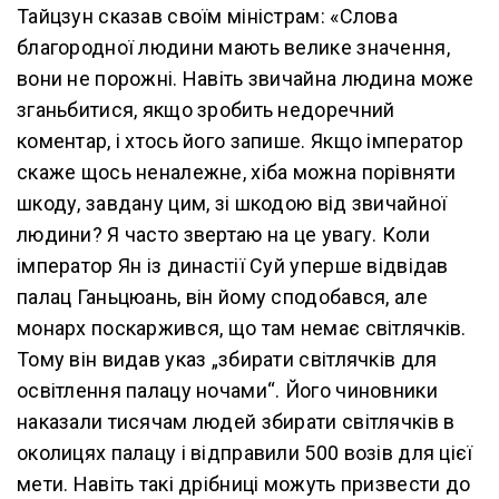
Тайцзун сказав своїм міністрам: «Слова
благородної людини мають велике значення,
вони не порожні. Навіть звичайна людина може
зганьбитися, якщо зробить недоречний
коментар, і хтось його запише. Якщо імператор
скаже щось неналежне, хіба можна порівняти
шкоду, завдану цим, зі шкодою від звичайної
людини? Я часто звертаю на це увагу. Коли
імператор Ян із династії Суй уперше відвідав
палац Ганьцюань, він йому сподобався, але
монарх поскаржився, що там немає світлячків.
Тому він видав указ „збирати світлячків для
освітлення палацу ночами“. Його чиновники
наказали тисячам людей збирати світлячків в
околицях палацу і відправили 500 возів для цієї
мети. Навіть такі дрібниці можуть призвести до