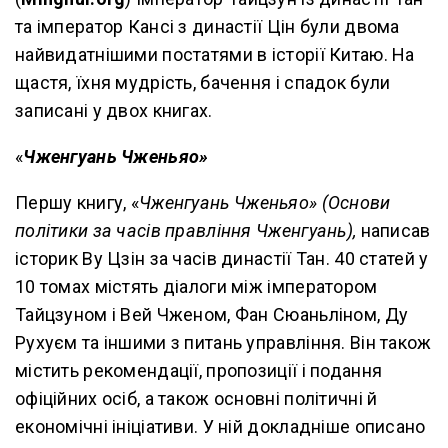
та імператор Кансі з династії Цін були двома
найвидатнішими постатями в історії Китаю. На
щастя, їхня мудрість, бачення і спадок були
записані у двох книгах.
«
Чженгуань Чженьяо»
Першу книгу, «
Чженгуань Чженьяо» (Основи
політики за часів правління Чженгуань),
написав
історик Ву Цзін за часів династії Тан. 40 статей у
10 томах містять діалоги між імператором
Тайцзуном і Вей Чженом, Фан Сюаньліном, Ду
Рухуєм та іншими з питань управління. Він також
містить рекомендації, пропозиції і подання
офіційних осіб, а також основні політичні й
економічні ініціативи. У ній докладніше описано