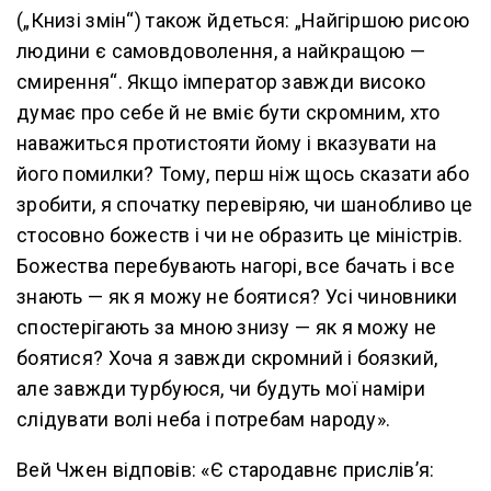
(„Книзі змін“) також йдеться: „Найгіршою рисою
людини є самовдоволення, а найкращою —
смирення“. Якщо імператор завжди високо
думає про себе й не вміє бути скромним, хто
наважиться протистояти йому і вказувати на
його помилки? Тому, перш ніж щось сказати або
зробити, я спочатку перевіряю, чи шанобливо це
стосовно божеств і чи не образить це міністрів.
Божества перебувають нагорі, все бачать і все
знають — як я можу не боятися? Усі чиновники
спостерігають за мною знизу — як я можу не
боятися? Хоча я завжди скромний і боязкий,
але завжди турбуюся, чи будуть мої наміри
слідувати волі неба і потребам народу».
Вей Чжен відповів: «Є стародавнє прислів’я: