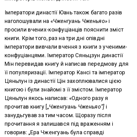
Імператори династії Юань також багато разів
наголошували на «
Чженгуань Чженьяо»
і
просили вчених-конфуціанців пояснити зміст
книги. Крім того, раз на три дні опівдні
імператори вивчали вчення з книги з ученими-
конфуціанцями. Імператор Сяньцзун династії
Мін перевидав книгу й написав передмову для
її популяризації. Імператор Кансі та імператор
Цяньлун із династії Цін захоплювалися цією
книгою і були знайомі з її змістом. Імператор
Цяньлун якось написав: «Одного разу я
прочитав книгу [„
Чженгуань Чженьяо
”
]
і
занудьгував за тим часом. Щоразу після
прочитання я залишався під враженням і
говорив: „Ера Чженгуань була справді