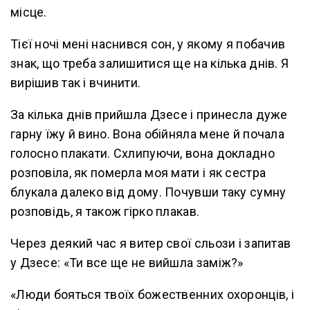
місце.
Тієї ночі мені наснився сон, у якому я побачив
знак, що треба залишитися ще на кілька днів. Я
вирішив так і вчинити.
За кілька днів прийшла Дзесе і принесла дуже
гарну їжу й вино. Вона обійняла мене й почала
голосно плакати. Схлипуючи, вона докладно
розповіла, як померла моя мати і як сестра
блукала далеко від дому. Почувши таку сумну
розповідь, я також гірко плакав.
Через деякий час я витер свої сльози і запитав
у Дзесе: «Ти все ще не вийшла заміж?»
«Люди бояться твоїх божественних охоронців, і