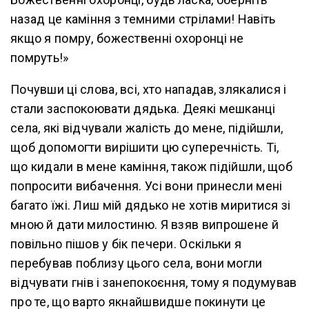
назад це каміння з темними стрілами! Навіть
якщо я помру, божественні охоронці не
помруть!»
Почувши ці слова, всі, хто нападав, злякалися і
стали заспокоювати дядька. Деякі мешканці
села, які відчували жалість до мене, підійшли,
щоб допомогти вирішити цю суперечність. Ті,
що кидали в мене каміння, також підійшли, щоб
попросити вибачення. Усі вони принесли мені
багато їжі. Лиш мій дядько не хотів миритися зі
мною й дати милостиню. Я взяв випрошене й
повільно пішов у бік печери. Оскільки я
перебував поблизу цього села, вони могли
відчувати гнів і занепокоєння, тому я подумував
про те, що варто якнайшвидше покинути це