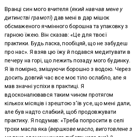
Вранці син мого вчителя (
який навчав мене у
дитинстві грамоті
) дав мені в дар мішок
обсмаженого ячмінного борошна та упаковку з
гарною їжею. Він сказав: «Це для твоєї
практики. Будь ласка, пообіцяй, що не забудеш
про нас». Я взяв цю їжу й подався медитувати в
печеру на горі, що лежить позаду мого будинку.
Я їв помірно, змішуючи борошно з водою. Через
досить довгий час все моє тіло ослабло, але я
мав значні успіхи в практиці. Я
вдосконалювався таким чином протягом
кількох місяців і зрештою з'їв усе, що мені дали,
але був надто слабкий, щоб продовжувати
практику. Я подумав: «Треба попросити в селі
трохи масла яка (
вершкове масло, виготовлене з