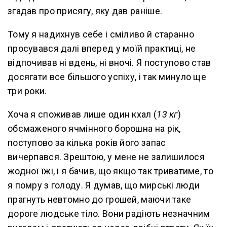
згадав про присягу, яку дав раніше.
Тому я надихнув себе і сміливо й старанно
просувався далі вперед у моїй практиці, не
відпочивав ні вдень, ні вночі. Я поступово став
досягати все більшого успіху, і так минуло ще
три роки.
Хоча я споживав лише один кхал (
13 кг
)
обсмаженого ячмінного борошна на рік,
поступово за кілька років його запас
вичерпався. Зрештою, у мене не залишилося
жодної їжі, і я бачив, що якщо так триватиме, то
я помру з голоду. Я думав, що мирські люди
прагнуть невтомно до грошей, маючи таке
дороге людське тіло. Вони радіють незначним