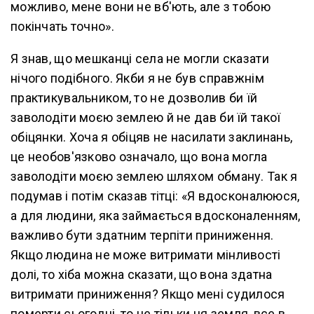
можливо, мене вони не вб'ють, але з тобою
покінчать точно».
Я знав, що мешканці села не могли сказати
нічого подібного. Якби я не був справжнім
практикувальником, то не дозволив би їй
заволодіти моєю землею й не дав би їй такої
обіцянки. Хоча я обіцяв не насилати заклинань,
це необов'язково означало, що вона могла
заволодіти моєю землею шляхом обману. Так я
подумав і потім сказав тітці: «Я вдосконалююся,
а для людини, яка займається вдосконаленням,
важливо бути здатним терпіти приниження.
Якщо людина не може витримати мінливості
долі, то хіба можна сказати, що вона здатна
витримати приниження? Якщо мені судилося
померти сьогодні, то не тільки ця земля, все в