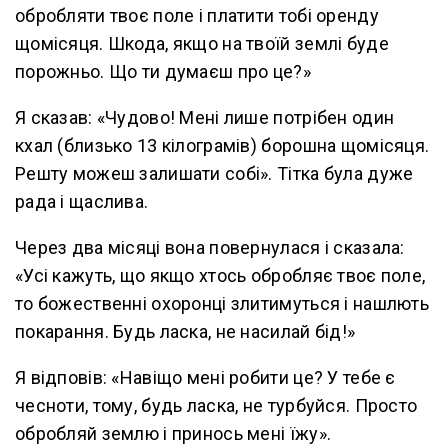
обробляти твоє поле і платити тобі оренду
щомісяця. Шкода, якщо на твоїй землі буде
порожньо. Що ти думаєш про це?»
Я сказав: «Чудово! Мені лише потрібен один
кхал (близько 13 кілограмів) борошна щомісяця.
Решту можеш залишати собі». Тітка була дуже
рада і щаслива.
Через два місяці вона повернулася і сказала:
«Усі кажуть, що якщо хтось обробляє твоє поле,
то божественні охоронці злитимуться і нашлють
покарання. Будь ласка, не насилай бід!»
Я відповів: «Навіщо мені робити це? У тебе є
чесноти, тому, будь ласка, не турбуйся. Просто
обробляй землю і принось мені їжу».