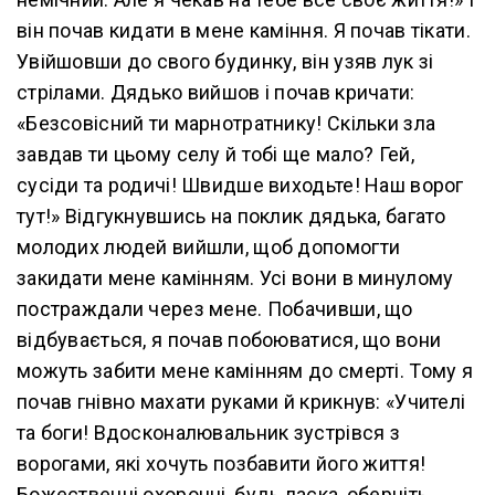
він почав кидати в мене каміння. Я почав тікати.
Увійшовши до свого будинку, він узяв лук зі
стрілами. Дядько вийшов і почав кричати:
«Безсовісний ти марнотратнику! Скільки зла
завдав ти цьому селу й тобі ще мало? Гей,
сусіди та родичі! Швидше виходьте! Наш ворог
тут!» Відгукнувшись на поклик дядька, багато
молодих людей вийшли, щоб допомогти
закидати мене камінням. Усі вони в минулому
постраждали через мене. Побачивши, що
відбувається, я почав побоюватися, що вони
можуть забити мене камінням до смерті. Тому я
почав гнівно махати руками й крикнув: «Учителі
та боги! Вдосконалювальник зустрівся з
ворогами, які хочуть позбавити його життя!
Божественні охоронці, будь ласка, оберніть