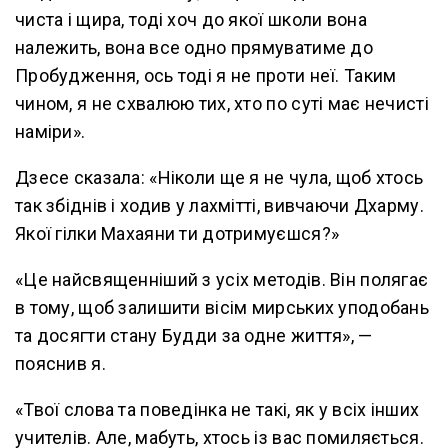
чиста і щира, тоді хоч до якої школи вона
належить, вона все одно прямуватиме до
Пробудження, ось тоді я не проти неї. Таким
чином, я не схвалюю тих, хто по суті має нечисті
наміри».
Дзесе сказала: «Ніколи ще я не чула, щоб хтось
так збіднів і ходив у лахмітті, вивчаючи Дхарму.
Якої гілки Махаяни ти дотримуєшся?»
«Це найсвященніший з усіх методів. Він полягає
в тому, щоб залишити вісім мирських уподобань
та досягти стану Будди за одне життя», —
пояснив я.
«Твої слова та поведінка не такі, як у всіх інших
учителів. Але, мабуть, хтось із вас помиляється.