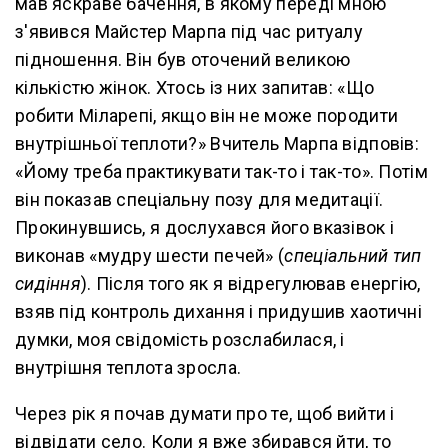
мав яскраве бачення, в якому переді мною
з'явився Майстер Марпа під час ритуалу
підношення. Він був оточений великою
кількістю жінок. Хтось із них запитав: «Що
робити Міларепі, якщо він не може породити
внутрішньої теплоти?» Вчитель Марпа відповів:
«Йому треба практикувати так-то і так-то». Потім
він показав спеціальну позу для медитації.
Прокинувшись, я дослухався його вказівок і
виконав «мудру шести печей» (
спеціальний тип
сидіння
). Після того як я відрегулював енергію,
взяв під контроль дихання і придушив хаотичні
думки, моя свідомість розслабилася, і
внутрішня теплота зросла.
Через рік я почав думати про те, щоб вийти і
відвідати село. Коли я вже збирався йти, то