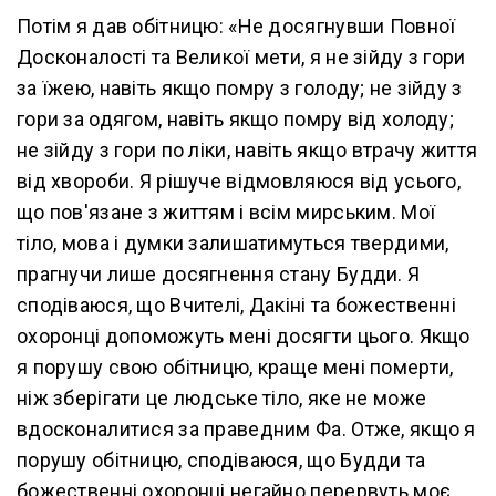
Потім я дав обітницю: «Не досягнувши Повної
Досконалості та Великої мети, я не зійду з гори
за їжею, навіть якщо помру з голоду; не зійду з
гори за одягом, навіть якщо помру від холоду;
не зійду з гори по ліки, навіть якщо втрачу життя
від хвороби. Я рішуче відмовляюся від усього,
що пов'язане з життям і всім мирським. Мої
тіло, мова і думки залишатимуться твердими,
прагнучи лише досягнення стану Будди. Я
сподіваюся, що Вчителі, Дакіні та божественні
охоронці допоможуть мені досягти цього. Якщо
я порушу свою обітницю, краще мені померти,
ніж зберігати це людське тіло, яке не може
вдосконалитися за праведним Фа. Отже, якщо я
порушу обітницю, сподіваюся, що Будди та
божественні охоронці негайно перервуть моє