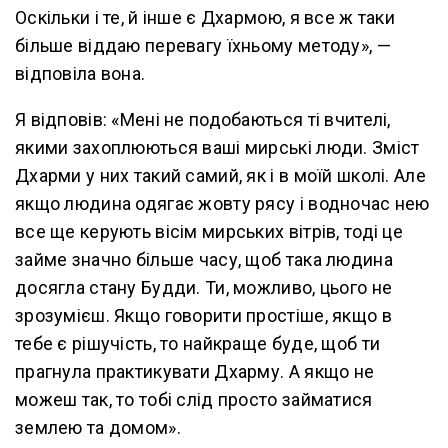
Оскільки і те, й інше є Дхармою, я все ж таки
більше віддаю перевагу їхньому методу», —
відповіла вона.
Я відповів: «Мені не подобаються ті вчителі,
якими захоплюються ваші мирські люди. Зміст
Дхарми у них такий самий, як і в моїй школі. Але
якщо людина одягає жовту рясу і водночас нею
все ще керують вісім мирських вітрів, тоді це
займе значно більше часу, щоб така людина
досягла стану Будди. Ти, можливо, цього не
зрозумієш. Якщо говорити простіше, якщо в
тебе є рішучість, то найкраще буде, щоб ти
прагнула практикувати Дхарму. А якщо не
можеш так, то тобі слід просто займатися
землею та домом».