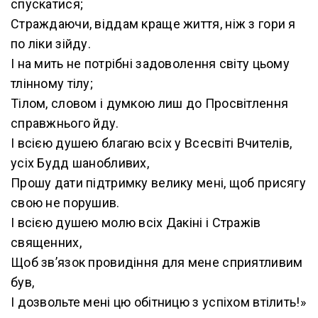
спускатися;
Страждаючи, віддам краще життя, ніж з гори я
по ліки зійду.
І на мить не потрібні задоволення світу цьому
тлінному тілу;
Тілом, словом і думкою лиш до Просвітлення
справжнього йду.
І всією душею благаю всіх у Всесвіті Вчителів,
усіх Будд шанобливих,
Прошу дати підтримку велику мені, щоб присягу
свою не порушив.
І всією душею молю всіх Дакіні і Стражів
священних,
Щоб зв’язок провидіння для мене сприятливим
був,
І дозвольте мені цю обітницю з успіхом втілить!»