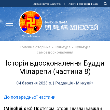
Видавництво Minghui
|
Книги в магазині Tianti
Головна сторінка
>
Культура
>
Культура
самовдосконалення
Історія вдосконалення Будди
Міларепи (частина 8)
04 березня 2023 р. | Редакція «Мінхуей»
До попередньої частини
(Minghui.org)
Протягом історії Гімалаї завжди