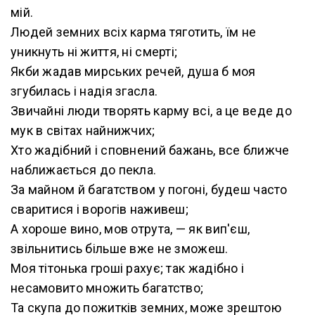
мій.
Людей земних всіх карма тяготить, їм не
уникнуть ні життя, ні смерті;
Якби жадав мирських речей, душа б моя
згубилась і надія згасла.
Звичайні люди творять карму всі, а це веде до
мук в світах найнижчих;
Хто жадібний і сповнений бажань, все ближче
наближається до пекла.
За майном й багатством у погоні, будеш часто
сваритися і ворогів наживеш;
А хороше вино, мов отрута, — як вип'єш,
звільнитись більше вже не зможеш.
Моя тітонька гроші рахує; так жадібно і
несамовито множить багатство;
Та скупа до пожитків земних, може зрештою