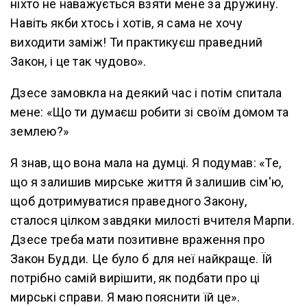
ніхто не наважується взяти мене за дружину.
Навіть якби хтось і хотів, я сама не хочу
виходити заміж! Ти практикуєш праведний
Закон, і це так чудово».
Дзесе замовкла на деякий час і потім спитала
мене: «Що ти думаєш робити зі своїм домом та
землею?»
Я знав, що вона мала на думці. Я подумав: «Те,
що я залишив мирське життя й залишив сім'ю,
щоб дотримуватися праведного Закону,
сталося цілком завдяки милості вчителя Марпи.
Дзесе треба мати позитивне враження про
Закон Будди. Це було б для неї найкраще. Їй
потрібно самій вирішити, як подбати про ці
мирські справи. Я маю пояснити їй це».