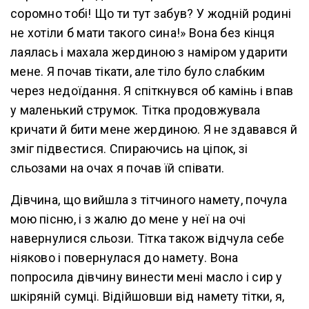
соромно тобі! Що ти тут забув? У жодній родині
не хотіли б мати такого сина!» Вона без кінця
лаялась і махала жердиною з наміром ударити
мене. Я почав тікати, але тіло було слабким
через недоїдання. Я спіткнувся об камінь і впав
у маленький струмок. Тітка продовжувала
кричати й бити мене жердиною. Я не здавався й
зміг підвестися. Спираючись на ціпок, зі
сльозами на очах я почав їй співати.
Дівчина, що вийшла з тітчиного намету, почула
мою пісню, і з жалю до мене у неї на очі
навернулися сльози. Тітка також відчула себе
ніяково і повернулася до намету. Вона
попросила дівчину винести мені масло і сир у
шкіряній сумці. Відійшовши від намету тітки, я,