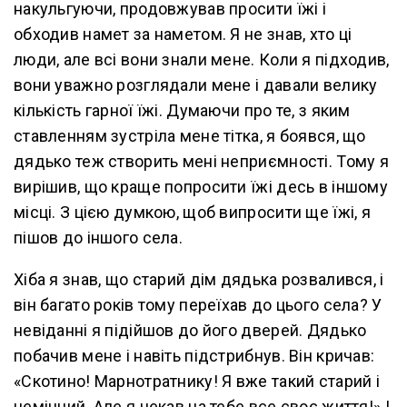
накульгуючи, продовжував просити їжі і
обходив намет за наметом. Я не знав, хто ці
люди, але всі вони знали мене. Коли я підходив,
вони уважно розглядали мене і давали велику
кількість гарної їжі. Думаючи про те, з яким
ставленням зустріла мене тітка, я боявся, що
дядько теж створить мені неприємності. Тому я
вирішив, що краще попросити їжі десь в іншому
місці. З цією думкою, щоб випросити ще їжі, я
пішов до іншого села.
Хіба я знав, що старий дім дядька розвалився, і
він багато років тому переїхав до цього села? У
невіданні я підійшов до його дверей. Дядько
побачив мене і навіть підстрибнув. Він кричав:
«Скотино! Марнотратнику! Я вже такий старий і
немічний. Але я чекав на тебе все своє життя!» І