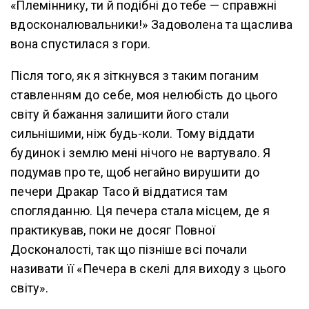
«Племіннику, ти й подібні до тебе — справжні
вдосконалювальники!» Задоволена та щаслива
вона спустилася з гори.
Після того, як я зіткнувся з таким поганим
ставленням до себе, моя нелюбість до цього
світу й бажання залишити його стали
сильнішими, ніж будь-коли. Тому віддати
будинок і землю мені нічого не вартувало. Я
подумав про те, щоб негайно вирушити до
печери Дракар Тасо й віддатися там
спогляданню. Ця печера стала місцем, де я
практикував, поки не досяг Повної
Досконалості, так що пізніше всі почали
називати її «Печера в скелі для виходу з цього
світу».