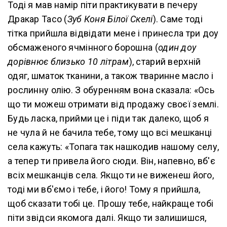
Тоді я мав намір піти практикувати в печеру
Дракар Тасо (
Зуб Коня Білої Скелі
). Саме тоді
тітка прийшла відвідати мене і принесла три доу
обсмаженого ячмінного борошна (
один доу
дорівнює близько 10 літрам
), старий верхній
одяг, шматок тканини, а також тваринне масло і
рослинну олію. З обуренням вона сказала: «Ось
що ти можеш отримати від продажу своєї землі.
Будь ласка, прийми це і піди так далеко, щоб я
не чула й не бачила тебе, тому що всі мешканці
села кажуть: «Топага так нашкодив нашому селу,
а тепер ти привела його сюди. Він, напевно, вб'є
всіх мешканців села. Якщо ти не виженеш його,
тоді ми вб'ємо і тебе, і його! Тому я прийшла,
щоб сказати тобі це. Прошу тебе, найкраще тобі
піти звідси якомога далі. Якщо ти залишишся,