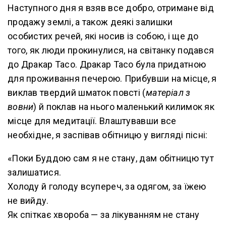
Наступного дня я взяв все добро, отримане від
продажу землі, а також деякі залишки
особистих речей, які носив із собою, і ще до
того, як люди прокинулися, на світанку подався
до Дракар Тасо. Дракар Тасо була придатною
для проживання печерою. Прибувши на місце, я
виклав твердий шматок повсті (
матеріал з
вовни
) й поклав на нього маленький килимок як
місце для медитації. Влаштувавши все
необхідне, я заспівав обітницю у вигляді пісні:
«Поки Буддою сам я не стану, дам обітницю тут
залишатися.
Холоду й голоду всупереч, за одягом, за їжею
не вийду.
Як спіткає хвороба — за лікуванням не стану