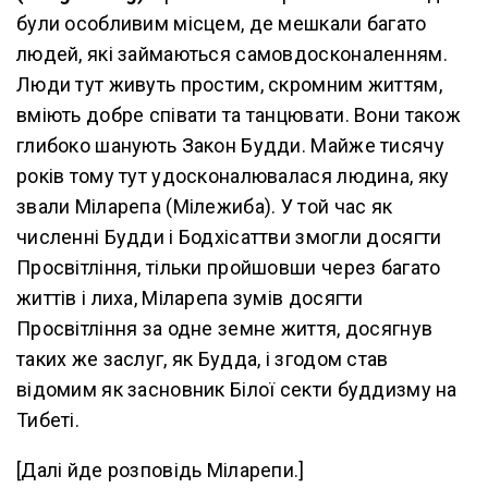
були особливим місцем, де мешкали багато
людей, які займаються самовдосконаленням.
Люди тут живуть простим, скромним життям,
вміють добре співати та танцювати. Вони також
глибоко шанують Закон Будди. Майже тисячу
років тому тут удосконалювалася людина, яку
звали Міларепа (Мілежиба). У той час як
численні Будди і Бодхісаттви змогли досягти
Просвітління, тільки пройшовши через багато
життів і лиха, Міларепа зумів досягти
Просвітління за одне земне життя, досягнув
таких же заслуг, як Будда, і згодом став
відомим як засновник Білої секти буддизму на
Тибеті.
[Далі йде розповідь Міларепи.]