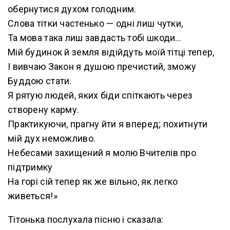
обернутися духом голодним.
Слова тітки частенько — одні лиш чутки,
Та мова така лиш завдасть тобі шкоди…
Мій будинок й земля відійдуть моїй тітці тепер,
І вивчаю Закон я душою пречистий, зможу
Буддою стати.
Я рятую людей, яких біди спіткають через
створену карму.
Практикуючи, прагну йти я вперед; похитнути
мій дух неможливо.
Небесами захищений я молю Вчителів про
підтримку
На горі сій тепер як же вільно, як легко
живеться!»
Тітонька послухала пісню і сказала: