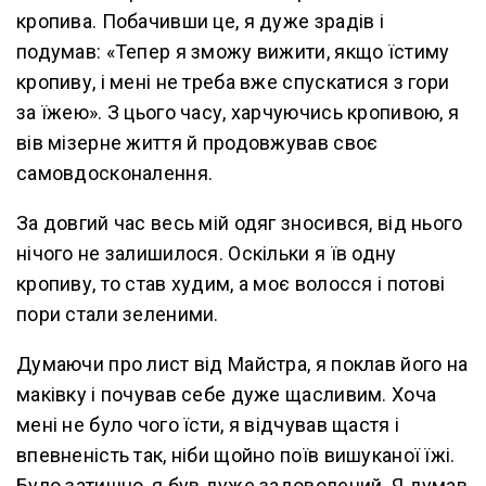
кропива. Побачивши це, я дуже зрадів і
подумав: «Тепер я зможу вижити, якщо їстиму
кропиву, і мені не треба вже спускатися з гори
за їжею». З цього часу, харчуючись кропивою, я
вів мізерне життя й продовжував своє
самовдосконалення.
За довгий час весь мій одяг зносився, від нього
нічого не залишилося. Оскільки я їв одну
кропиву, то став худим, а моє волосся і потові
пори стали зеленими.
Думаючи про лист від Майстра, я поклав його на
маківку і почував себе дуже щасливим. Хоча
мені не було чого їсти, я відчував щастя і
впевненість так, ніби щойно поїв вишуканої їжі.
Було затишно, я був дуже задоволений. Я думав