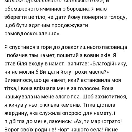
молока одомашненого тибетського яка
) й
обсмаженого ячмінного борошна. Я маю
зберегти це тіло, не дати йому померти з голоду,
щоб бути здатним продовжувати
самовдосконалення».
Я спустився з гори до довколишнього пасовища
і побачив там намет, пошитий з вовни яків. Я
став біля входу в намет і запитав: «Благодійнику,
чи не могли б Ви дати йогу трохи масла?»
Виявилося, що це намет, який встановила моя
тітка, і вона впізнала мене за голосом. Вона
нацькувала на мене злого пса. Щоб захиститися,
я кинув у нього кілька каменів. Тітка дістала
жердину, яка служила опорою для намету, і
підбігла до мене, лаючись: «Ах, ти марнотрато!
Ворог своїх родичів! Чорт нашого села! Як не