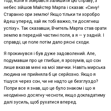
тоді, коли я збирався залишити цю справу, з
небес зійшов Майстер Марпа і сказав: «Сину!
Старанно ори землю! Якщо тільки ти хоробро
йдеш уперед, хай як тобі важко, ти досягнеш
успіху». Так сказавши, Вчитель Марпа став орати
землю в передній частині поля, а я — у задній. І
справді, це поле потім дало рясні сходи.
Я прокинувся і був дуже задоволений. Але,
подумавши про це глибше, я зрозумів, що сон
лише вказав мені на мої звички. Навіть мирська
людина не прийняла б це серйозно. Якщо я
тішуся через сон, чи не надто це безглуздо?
Попри все я знав, що це було знаком і що я
неодмінно досягну чесноти, якщо докладатиму
далі зусиль, щоб рухатися вперед.