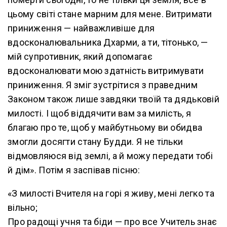
цьому світі стане марним для мене. Витримати
приниження — найважливіше для
вдосконалювальника Дхарми, а ти, тітонько, —
мій супротивник, який допомагає
вдосконалювати мою здатність витримувати
приниження. Я зміг зустрітися з праведним
Законом також лише завдяки твоїй та дядьковій
милості. І щоб віддячити вам за милість, я
благаю про те, щоб у майбутньому ви обидва
змогли досягти стану Будди. Я не тільки
відмовляюся від землі, а й можу передати тобі
й дім». Потім я заспівав пісню:
«З милості Вчителя на горі я живу, мені легко та
вільно;
Про радощі учня та біди — про все Учитель знає