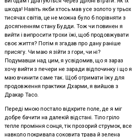
вигодам і дратуються через дрібні втрати. Як їх
шкода! Навіть якби хтось мав усе золото у трьох
тисячах світів, це не можна було б порівняти з
досягненням стану Будди. Тож чи повинен я
вийти і випросити трохи їжі, щоб продовжувати
своє життя? Потім я згадав про дану раніше
присягу. Чи маю я зійти з гори, чи ні?
Подумавши над цим, я усвідомив, що я зараз
хочу вийти з печери не заради відпочинку і що я
маю вчинити саме так. Щоб отримати їжу для
продовження практики Дхарми, я вийшов з
Дракар Тасо.
Переді мною постало відкрите поле, де я міг
добре бачити на далекій відстані. Тіло гріло
тепле проміння сонця, тік прозорий струмок, все
навколо покривала соковита трава й зелена