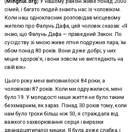
(
Minghui.org
) У нашому районі живе понад 2000
сімей, і багато людей знають нас із чоловіком.
Коли наш однокласник розповідав місцевому
жителю про Фалунь Дафа, цей чоловік сказав: «Я
знаю, що Фалунь Дафа — праведний Закон. По
сусідству зі мною живе літня подружня пара, їм
обом понад 80 років. Вони дуже добрі, у них
міцне здоров’я, і вони зовсім не виглядають на
свій вік».
Цього року мені виповнилося 84 роки, а
чоловікові 87 років. Коли ми одружилися, мені
було 19. У молодості наше життя не було таким
безхмарним, як зараз. Понад 30 років тому, коли
нам було трохи більш ніж 50, я страждала від
важкого захворювання серця і виразки
дванадцятипалої кишки. Я була дуже слабка, і