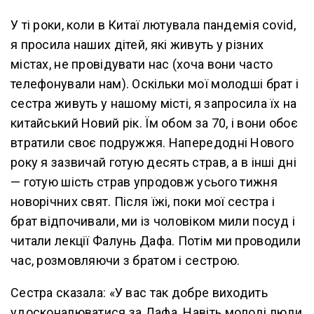
У ті роки, коли в Китаї лютувала пандемія covid,
я просила наших дітей, які живуть у різних
містах, не провідувати нас (хоча вони часто
телефонували нам). Оскільки мої молодші брат і
сестра живуть у нашому місті, я запросила їх на
китайський Новий рік. Їм обом за 70, і вони обоє
втратили своє подружжя. Напередодні Нового
року я зазвичай готую десять страв, а в інші дні
— готую шість страв упродовж усього тижня
новорічних свят. Після їжі, поки мої сестра і
брат відпочивали, ми із чоловіком мили посуд і
читали лекції Фалунь Дафа. Потім ми проводили
час, розмовляючи з братом і сестрою.
Сестра сказала: «У вас так добре виходить
удосконалюватися за Дафа. Навіть молоді люди