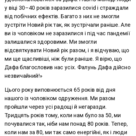
у віці 30–40 років заразилися covid і страждали
від побічних ефектів. Багато з них не змогли
зустріти Новий рік так, як зустрічали раніше. Але
ви із чоловіком не заразилися і під час пандемії
залишалися здоровими. Ми змогли
відсвяткувати Новий рік разом, і я відчуваю, що
ми ще щасливіші, ніж були раніше. Я вірю, що
Дафа благословив нас усіх. Фалунь Дафа дійсно
незвичайний!»
Цього року виповнюється 65 років від дня
нашого із чоловіком одруження. Ми разом
пройшли через усі радощі й негаразди.
Тридцять років тому, коли нам було за 50, ми
почувалися так, ніби нам понад 80 років. Тепер,
коли нам за 80, ми так само енергійні, як і люди