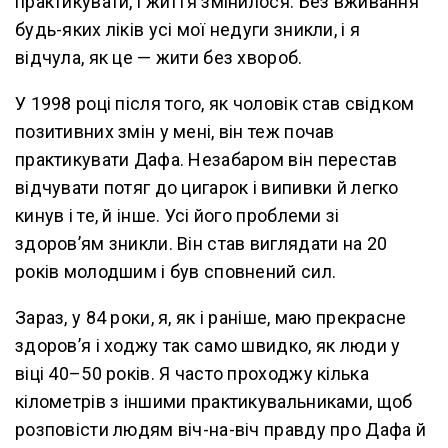
практикувати, і життя змінилося. Без вживання
будь-яких ліків усі мої недуги зникли, і я
відчула, як це — жити без хвороб.
У 1998 році після того, як чоловік став свідком
позитивних змін у мені, він теж почав
практикувати Дафа. Незабаром він перестав
відчувати потяг до цигарок і випивки й легко
кинув і те, й інше. Усі його проблеми зі
здоров’ям зникли. Він став виглядати на 20
років молодшим і був сповнений сил.
Зараз, у 84 роки, я, як і раніше, маю прекрасне
здоров’я і ходжу так само швидко, як люди у
віці 40–50 років. Я часто проходжу кілька
кілометрів з іншими практикувальниками, щоб
розповісти людям віч-на-віч правду про Дафа й