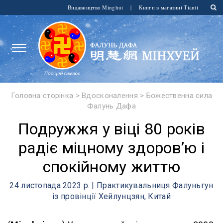
Видавництво Minghui
|
Книги в магазині Tianti
Головна сторінка
>
Вдосконалення
>
Божественна сила
Фалунь Дафа
Подружжя у віці 80 років
радіє міцному здоров’ю і
спокійному життю
24 листопада 2023 р. | Практикувальниця Фалуньгун
із провінції Хейлунцзян, Китай