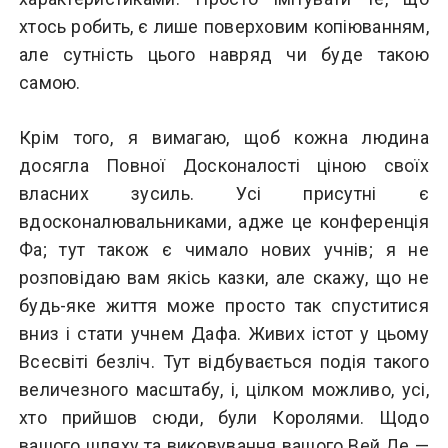
хтось робить, є лише поверховим копіюванням,
але сутність цього навряд чи буде такою
самою.
Крім того, я вимагаю, щоб кожна людина
досягла Повної Досконалості ціною своїх
власних зусиль. Усі присутні є
вдосконалювальниками, адже це конференція
Фа; тут також є чимало нових учнів; я не
розповідаю вам якісь казки, але скажу, що не
будь-яке життя може просто так спуститися
вниз і стати учнем Дафа. Живих істот у цьому
Всесвіті безліч. Тут відбувається подія такого
величезного масштабу, і, цілком можливо, усі,
хто прийшов сюди, були Королями. Щодо
вашого шляху та виковування вашого Вей Де —