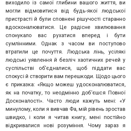
виходило із самої глибини вашого життя, ви
могли відмовитися від будь-якої людської
пристрасті й були сповнені рішучості старанно
вдосконалюватися. Це радісне хвилювання
спонукало вас рухатися вперед і бути
сумлінними. Однак з часом ви поступово
втратили це почуття. Людська лінь, усілякі
людські уявлення й безліч хаотичних речей у
суспільстві об'єдналися, щоб піддати вас
спокусі й створити вам перешкоди. Щодо цього
є приказка: «Якщо можеш удосконалюватися,
як на початку, то неодмінно доб'єшся Повної
Досконалості». Часто люди кажуть мені: «У
минулому, коли я вивчав Фа, мій рівень зростав
швидко, і коли я читав книгу, мені постійно
відкривалися нові розуміння. Чому зараз я