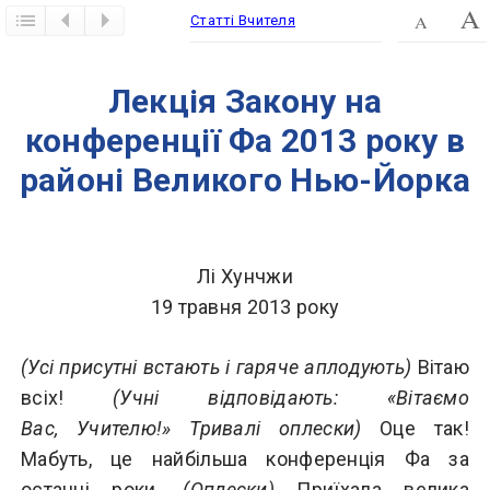
Статті Вчителя
​Лекція Закону на
конференції Фа 2013 року в
районі Великого Нью-Йорка
Лі Хунчжи
19 травня 2013 року
(Усі присутні встають і гаряче аплодують)
Вітаю
всіх!
(Учні відповідають: «Вітаємо
Вас, Учителю!» Тривалі оплески)
Оце так!
Мабуть, це найбільша конференція Фа за
останні роки.
(Оплески)
Приїхала велика