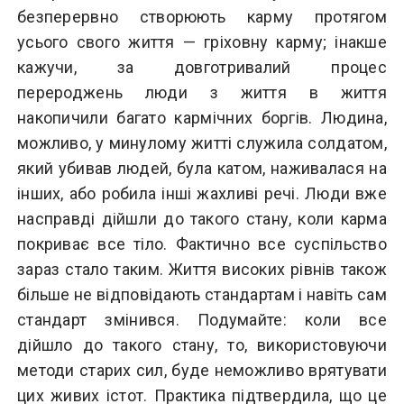
безперервно створюють карму протягом
усього свого життя — гріховну карму; інакше
кажучи, за довготривалий процес
перероджень люди з життя в життя
накопичили багато кармічних боргів. Людина,
можливо, у минулому житті служила солдатом,
який убивав людей, була катом, наживалася на
інших, або робила інші жахливі речі. Люди вже
насправді дійшли до такого стану, коли карма
покриває все тіло. Фактично все суспільство
зараз стало таким. Життя високих рівнів також
більше не відповідають стандартам і навіть сам
стандарт змінився. Подумайте: коли все
дійшло до такого стану, то, використовуючи
методи старих сил, буде неможливо врятувати
цих живих істот. Практика підтвердила, що це