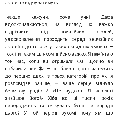
люди це відчуватимуть.
Інакше кажучи, хоча учні Дафа
вдосконалюються, на вигляд їх важко
відрізнити від звичайних людей;
удосконалення проходить серед звичайних
людей і до того ж у таких складних умовах —
тож іти таким шляхом дійсно важко. Я пам'ятаю
той час, коли ви отримали Фа. Щойно ви
побачили цей Фа — особливо ті, хто належить
до перших двох із трьох категорій, про які я
розповідав раніше, — ваше серце відчуло
безмірну радість! «Це чудово! Я нарешті
знайшов його!» Хіба всі ці тисячі років
перероджень та очікувань були не заради
цього? У той період рухомі почуттям, що