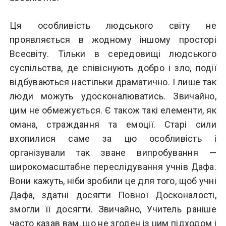
Ця особливість людського світу не
проявляється в жодному іншому просторі
Всесвіту. Тільки в середовищі людського
суспільства, де співіснують добро і зло, події
відбуваються настільки драматично. І лише так
люди можуть удосконалюватись. Звичайно,
цим не обмежується. Є також такі елементи, як
омана, страждання та емоції. Старі сили
вхопилися саме за цю особливість і
організували так зване випробування —
широкомасштабне переслідування учнів Дафа.
Вони кажуть, ніби зробили це для того, щоб учні
Дафа, здатні досягти Повної Досконалості,
змогли її досягти. Звичайно, Учитель раніше
часто казав вам, що не згоден із цим підходом і