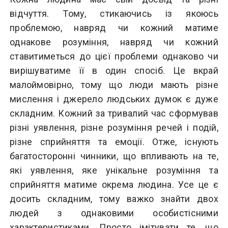
відчуття. Тому, стикаючись із якоюсь
проблемою, навряд чи кожний матиме
однакове розуміння, навряд чи кожний
ставитиметься до цієї проблеми однаково чи
вирішуватиме її в один спосіб. Це вкрай
малоймовірно, тому що люди мають різне
мислення і джерело людських думок є дуже
складним. Кожний за тривалий час сформував
різні уявлення, різне розуміння речей і подій,
різне сприйняття та емоції. Отже, існують
багатосторонні чинники, що впливають на те,
які уявлення, яке унікальне розуміння та
сприйняття матиме окрема людина. Усе це є
досить складним, тому важко знайти двох
людей з однаковими особистісними
характеристиками. Просто імітувати те, що