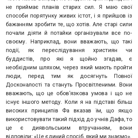
не приймає планів старих сил. Я маю свої
способи порятунку живих істот, і я прийшов із
бажанням зробити те, що хотів. Але старі сили
почали діяти й потайки організували все по-
своєму. Наприклад, вони вважають, що такі
події, як переслідування християн чи
буддистів, про які я щойно згадав, є
необхідним шляхом, через який мають пройти
люди, перед тим як досягнуть Повної
Досконалості та стануть Просвітленими. Вони
вважають, що це обов’язкова умова і що не
існує іншого методу. Коли я на підставі більш
високих принципів Фа вказав їм, що якщо
використовувати такий підхід до учнів Дафа, то
це є диявольським втручанням, вони
відповіли: «Це єдиний спосіб, який ми знаємо».