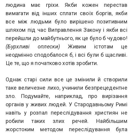
людина має гріхи. Якби кожен перестав
вимагати від інших сплати своїх боргів, якби
все між людьми було вирішено позитивним
шляхом під час Виправлення Закону і якби всі
перейшли до майбутнього, як це було б чудово!
(Бурхливі оплески)
Живим істотам це
неодмінно сподобалося б, і всі були б щасливі.
Це те, що я початково хотів зробити.
Однак старі сили все це змінили й створили
таке величезне лихо, учинили безпрецедентне
зло. Подумайте, наприклад, про вирізання
органів у живих людей. У Стародавньому Римі
навіть у розпал переслідування християн не
робили таких злих речей. Найбільшим
жорстоким методом переслідування була