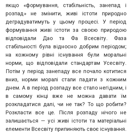
якщо «формування, стабільність, занепад і
розпад» не змінити, живі істоти природно
деградуватимуть у цьому процесі. У період
формування живі істоти за своєю природою
відповідали Дао та Фа Всесвіту. Фаза
стабільності була відносно добрим періодом;
на кожному рівні існування були моральні
норми, що відповідали стандартам Усесвіту.
Потім у період занепаду все почало котитися
вниз, норми моралі стали падати з кожним
днем. А в період розпаду все стало негідним, і
в самому кінці вже не можна давати їм
розкладатися далі, чи не так? То що робити?
Розкласти все це. Після розпаду нічого не
залишається — усі живі істоти та матеріальні
елементи Всесвіту припиняють своє існування.