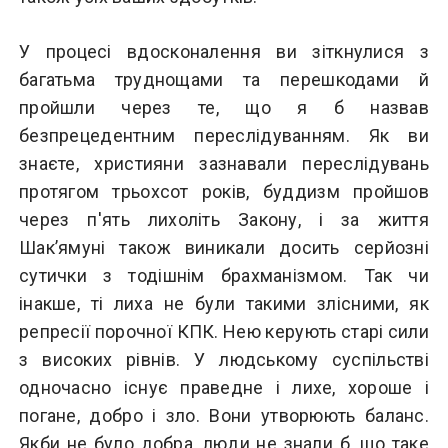
У процесі вдосконалення ви зіткнулися з
багатьма труднощами та перешкодами й
пройшли через те, що я б назвав
безпрецедентним переслідуванням. Як ви
знаєте, християни зазнавали переслідувань
протягом трьохсот років, буддизм пройшов
через п'ять лихоліть Закону, і за життя
Шак’ямуні також виникали досить серйозні
сутички з тодішнім брахманізмом. Так чи
інакше, ті лиха не були такими злісними, як
репресії порочної КПК. Нею керують старі сили
з високих рівнів. У людському суспільстві
одночасно існує праведне і лихе, хороше і
погане, добро і зло. Вони утворюють баланс.
Якби не було добра, люди не знали б, що таке