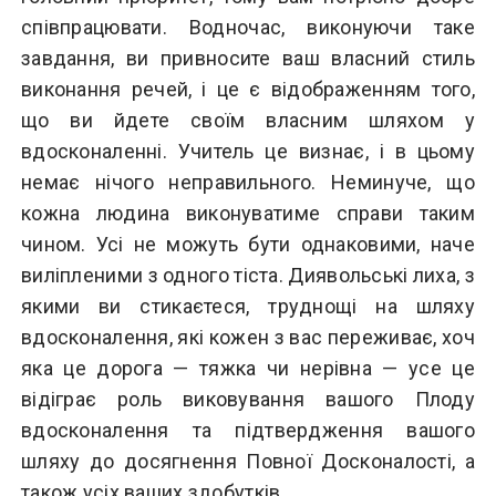
співпрацювати. Водночас, виконуючи таке
завдання, ви привносите ваш власний стиль
виконання речей, і це є відображенням того,
що ви йдете своїм власним шляхом у
вдосконаленні. Учитель це визнає, і в цьому
немає нічого неправильного. Неминуче, що
кожна людина виконуватиме справи таким
чином. Усі не можуть бути однаковими, наче
виліпленими з одного тіста. Диявольські лиха, з
якими ви стикаєтеся, труднощі на шляху
вдосконалення, які кожен з вас переживає, хоч
яка це дорога — тяжка чи нерівна — усе це
відіграє роль виковування вашого Плоду
вдосконалення та підтвердження вашого
шляху до досягнення Повної Досконалості, а
також усіх ваших здобутків.