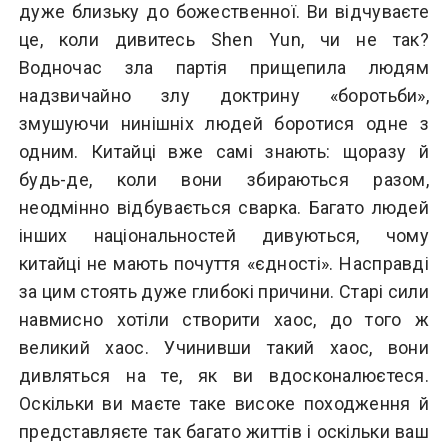
дуже близьку до божественної. Ви відчуваєте
це, коли дивитесь Shen Yun, чи не так?
Водночас зла партія прищепила людям
надзвичайно злу доктрину «боротьби»,
змушуючи нинішніх людей боротися одне з
одним. Китайці вже самі знають: щоразу й
будь-де, коли вони збираються разом,
неодмінно відбувається сварка. Багато людей
інших національностей дивуються, чому
китайці не мають почуття «єдності». Насправді
за цим стоять дуже глибокі причини. Старі сили
навмисно хотіли створити хаос, до того ж
великий хаос. Учинивши такий хаос, вони
дивляться на те, як ви вдосконалюєтеся.
Оскільки ви маєте таке високе походження й
представляєте так багато життів і оскільки ваш