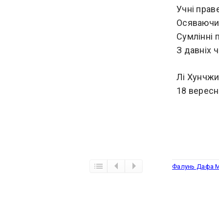
Учні прав
Осяваючи 
Сумлінні 
З давніх 
Лі Хунчж
18 вересн
Фалунь Дафа М