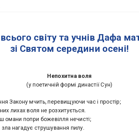
я
а всього світу та учнів Дафа м
зі Святом середини осені!
Непохитна воля
(у поетичній формі династії Сун)
ня Закону мчить, перевищуючи час і простір;
них лихах воля не розхитується.
ш омани попри божевілля нечисті;
зла нагадує струшування пилу.