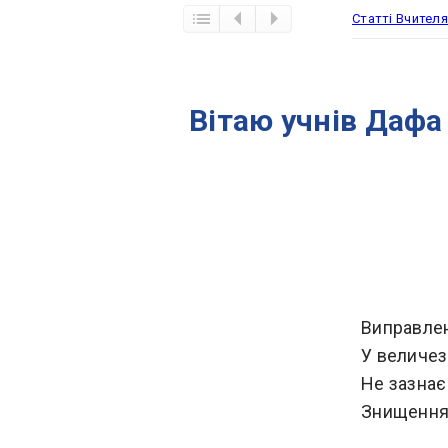
Статті Вчител
​Вітаю учнів Даф
Виправлен
У величез
Не зазнає
Знищення 