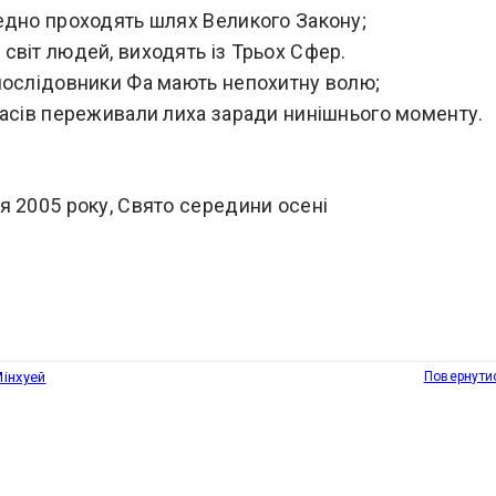
едно проходять шлях Великого Закону;
світ людей, виходять із Трьох Сфер.
послідовники Фа мають непохитну волю;
часів переживали лиха заради нинішнього моменту.
и
я 2005 року, Свято середини осені
інхуей
Повернути